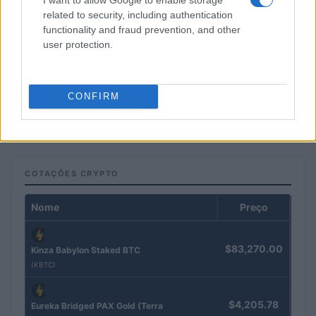
related to security, including authentication
functionality and fraud prevention, and other
user protection.
Petróleo Brent cai 8.3% e arrasta commodities em agosto de
CONFIRM
2026
Rafael Oliveira · 6 ago 2026
COTAÇÕES CRYPTO
Nome
Preço
$83,270.00
Kinza Babylon Staked BTC
(KBTC)
$4,205.78
Eureka Bridged PAX Gold (Terra