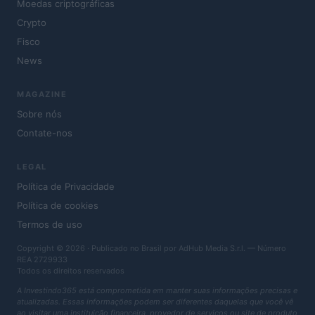
Moedas criptográficas
Crypto
Fisco
News
MAGAZINE
Sobre nós
Contate-nos
LEGAL
Política de Privacidade
Política de cookies
Termos de uso
Copyright © 2026 · Publicado no Brasil por AdHub Media S.r.l. — Número
REA 2729933
Todos os direitos reservados
A Investindo365 está comprometida em manter suas informações precisas e
atualizadas. Essas informações podem ser diferentes daquelas que você vê
ao visitar uma instituição financeira, provedor de serviços ou site de produto