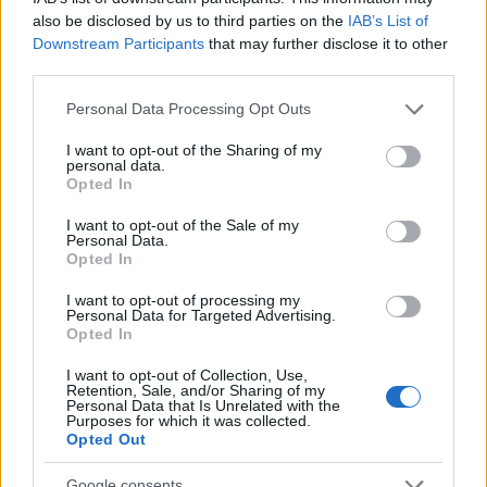
also be disclosed by us to third parties on the
IAB’s List of
NÃO CLASSIFICADO
Downstream Participants
that may further disclose it to other
third parties.
Please note that this website/app uses one or more Google
Personal Data Processing Opt Outs
services and may gather and store information including but
not limited to your visit or usage behaviour. You may click to
I want to opt-out of the Sharing of my
personal data.
grant or deny consent to Google and its third-party tags to
Opted In
use your data for below specified purposes in below Google
consent section.
I want to opt-out of the Sale of my
Personal Data.
Opted In
I want to opt-out of processing my
Personal Data for Targeted Advertising.
Redução histórica do desmatamento na Amazônia entre agosto
Opted In
de 2026 e julho de 2026
I want to opt-out of Collection, Use,
Beatriz Almeida · 7 ago 2026
Retention, Sale, and/or Sharing of my
Personal Data that Is Unrelated with the
Purposes for which it was collected.
NÃO CLASSIFICADO
Opted Out
Google consents