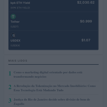
$2,030.62
kpk ETH Yield
(KPK ETH YIELD)
$0.999
Tether
(USDT)
$1.07
USDEX
(USDEX)
MAIS LIDOS
1
Como o marketing digital orientado por dados está
transformando negócios
2
A Revolução da Tokenização no Mercado Imobiliário: Como
Essa Tecnologia Está Mudando Tudo
3
Justiça do Rio de Janeiro decide sobre divisão de bens de
Zagallo