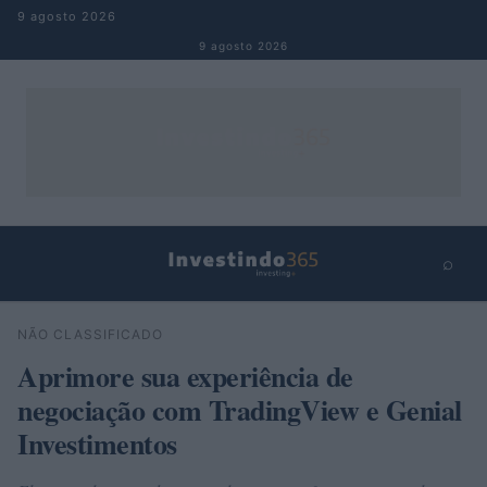
Pular para o conteúdo
9 agosto 2026
9 agosto 2026
⌕
×
⌕
NÃO CLASSIFICADO
Buscar
Aprimore sua experiência de
negociação com TradingView e Genial
Investimentos