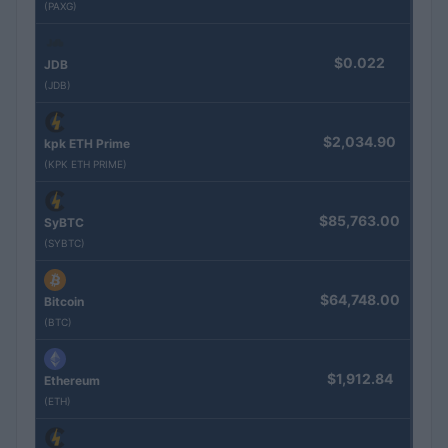
(PAXG)
$0.022
JDB
(JDB)
$2,034.90
kpk ETH Prime
(KPK ETH PRIME)
$85,763.00
SyBTC
(SYBTC)
$64,748.00
Bitcoin
(BTC)
$1,912.84
Ethereum
(ETH)