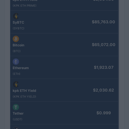
(KPK ETH PRIME)
$85,763.00
SyBTC
(SYBTC)
$65,072.00
Bitcoin
(BTC)
$1,923.07
Ethereum
(ETH)
$2,030.62
kpk ETH Yield
(KPK ETH YIELD)
$0.999
Tether
(USDT)