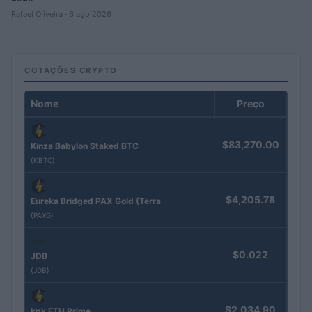
Rafael Oliveira · 6 ago 2026
COTAÇÕES CRYPTO
Nome
Preço
$83,270.00
Kinza Babylon Staked BTC
(KBTC)
$4,205.78
Eureka Bridged PAX Gold (Terra
(PAXG)
$0.022
JDB
(JDB)
$2,034.90
kpk ETH Prime