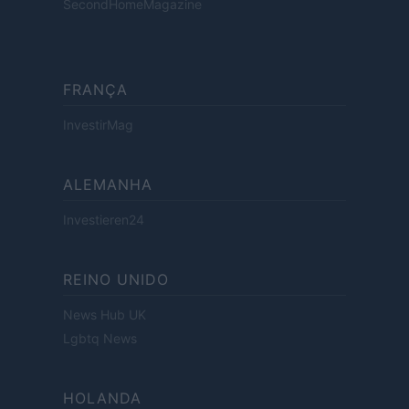
SecondHomeMagazine
FRANÇA
InvestirMag
ALEMANHA
Investieren24
REINO UNIDO
News Hub UK
Lgbtq News
HOLANDA