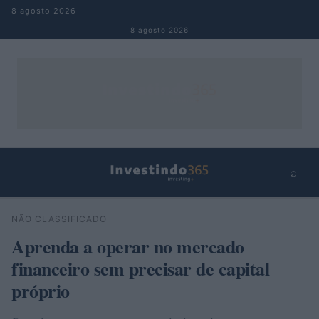
Pular para o conteúdo
8 agosto 2026
8 agosto 2026
⌕
×
⌕
NÃO CLASSIFICADO
Buscar
Aprenda a operar no mercado
financeiro sem precisar de capital
próprio