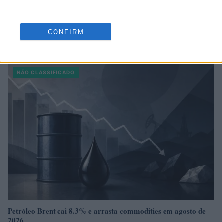
CONFIRM
Brent cai 8.3% e arrasta petróleo e ouro para baixo
Rafael Oliveira · 7 ago 2026
NÃO CLASSIFICADO
Petróleo Brent cai 8.3% e arrasta commodities em agosto de
2026