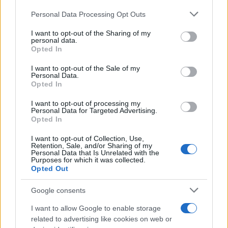
Please note that this website/app uses one or more Google
Personal Data Processing Opt Outs
services and may gather and store information including but
not limited to your visit or usage behaviour. You may click to
I want to opt-out of the Sharing of my
personal data.
grant or deny consent to Google and its third-party tags to
Opted In
use your data for below specified purposes in below Google
consent section.
I want to opt-out of the Sale of my
Personal Data.
Opted In
I want to opt-out of processing my
Personal Data for Targeted Advertising.
Opted In
Continue lendo
I want to opt-out of Collection, Use,
Retention, Sale, and/or Sharing of my
Personal Data that Is Unrelated with the
Purposes for which it was collected.
Opted Out
NÃO CLASSIFICADO
Google consents
I want to allow Google to enable storage
related to advertising like cookies on web or