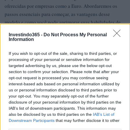
oferecidas por empresas como a Euro. Abordaremos os
passos essenciais para começar, as vantagens desse
modelo e como você pode aprimorar suas habilidades de
trading com o suporte e a tecnologia adequados.1
Investindo365 -
Do Not Process My Personal
Information
If you wish to opt-out of the sale, sharing to third parties, or
AUTOR
Staff
processing of your personal or sensitive information for
targeted advertising by us, please use the below opt-out
section to confirm your selection. Please note that after your
opt-out request is processed you may continue seeing
interest-based ads based on personal information utilized by
us or personal information disclosed to third parties prior to
your opt-out. You may separately opt-out of the further
disclosure of your personal information by third parties on the
IAB’s list of downstream participants. This information may
also be disclosed by us to third parties on the
IAB’s List of
Downstream Participants
that may further disclose it to other
third parties.