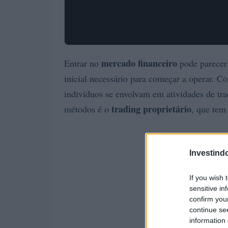
mercado financeiro
Entrar no
pode parecer 
inicial necessário para começar a operar. 
indivíduos se envolvam em atividades de tra
trading proprietário
métodos é o
, que tem
Investind
If you wish 
sensitive in
confirm you
continue se
information 