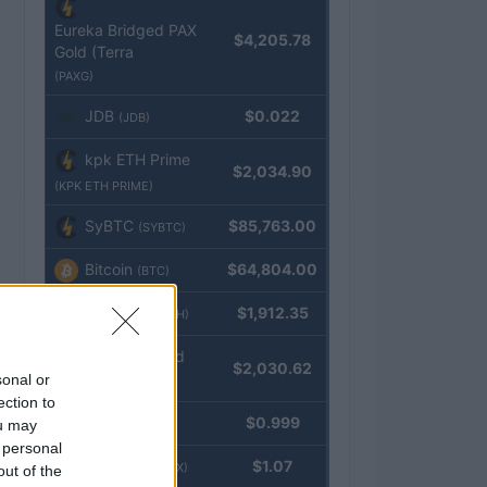
Eureka Bridged PAX
$4,205.78
Gold (Terra
(PAXG)
JDB
$0.022
(JDB)
kpk ETH Prime
$2,034.90
(KPK ETH PRIME)
SyBTC
$85,763.00
(SYBTC)
Bitcoin
$64,804.00
(BTC)
Ethereum
$1,912.35
(ETH)
kpk ETH Yield
$2,030.62
sonal or
(KPK ETH YIELD)
ection to
Tether
$0.999
ou may
(USDT)
 personal
USDEX
$1.07
(USDEX)
out of the