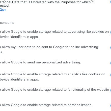
proprietário
ersonal Data that Is Unrelated with the Purposes for which it
lected.
Out
ão entre o trader e a empresa. Os traders
rading financiada pela empresa, permitindo-lhes
consents
próprio capital. Em contrapartida, as empresas costumam
o allow Google to enable storage related to advertising like cookies on
 traders. Este modelo não só incentiva os traders a
evice identifiers in apps.
s proporciona uma valiosa
experiência prática
em
o allow my user data to be sent to Google for online advertising
s.
tal pessoal
to allow Google to send me personalized advertising.
o allow Google to enable storage related to analytics like cookies on
través de uma empresa proprietária é a redução do
evice identifiers in apps.
tem o seu próprio dinheiro, podem concentrar-se no
o allow Google to enable storage related to functionality of the website
s sem o receio de perder as suas economias pessoais.
em riscos calculados, o que pode resultar em retornos
o allow Google to enable storage related to personalization.