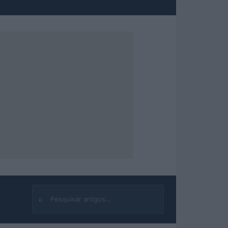
⌕
Buscar