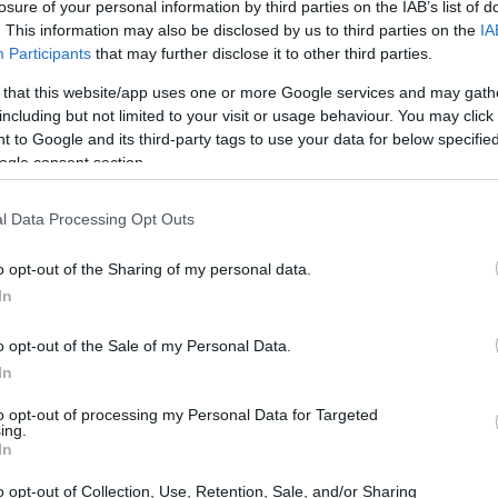
losure of your personal information by third parties on the IAB’s list of
. This information may also be disclosed by us to third parties on the
IA
Participants
that may further disclose it to other third parties.
 that this website/app uses one or more Google services and may gath
including but not limited to your visit or usage behaviour. You may click 
 to Google and its third-party tags to use your data for below specifi
ogle consent section.
prietário
l Data Processing Opt Outs
o opt-out of the Sharing of my personal data.
s realizadas por uma empresa que utiliza seu próprio
In
tos financeiros, em vez de negociar em nome de
unidade única para traders que desejam aprender sobre
o opt-out of the Sale of my Personal Data.
ssoal. As empresas de trading proprietário
In
ursos necessários, incluindo tecnologia e suporte em
to opt-out of processing my Personal Data for Targeted
ing.
In
o opt-out of Collection, Use, Retention, Sale, and/or Sharing