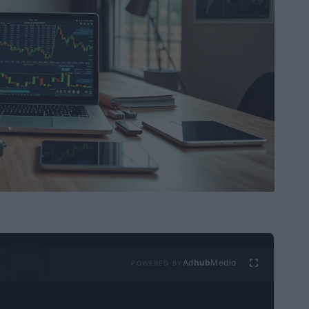
Ad
hub
Media
POWERED BY