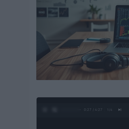
0:28 / 4:27
1
/
4