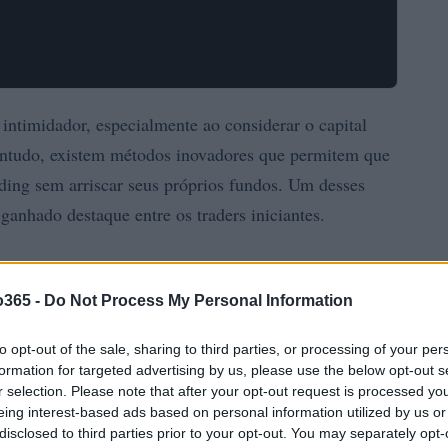
intimidador, especialmente ao considerar o capital
Contudo, existem métodos inovadores que permitem que
ding sem arriscar seus próprios fundos. Um desses
 ganhado destaque entre os traders iniciantes.
o365 -
Do Not Process My Personal Information
to opt-out of the sale, sharing to third parties, or processing of your per
formation for targeted advertising by us, please use the below opt-out s
r selection. Please note that after your opt-out request is processed y
eing interest-based ads based on personal information utilized by us or
disclosed to third parties prior to your opt-out. You may separately opt-