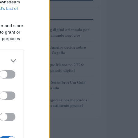
 downstream
B’s List of
MAIS LIDOS
er and store
1
Como o marketing digital orientado por
to grant or
dados está transformando negócios
ed purposes
2
Justiça do Rio de Janeiro decide sobre
divisão de bens de Zagallo
3
Resultados da Pague Menos no 2T26:
lucro, receita e expansão digital
4
Taxas de CDB em Setembro: Um Guia
Completo e Atualizado
5
Descubra como negociar nos mercados
financeiros sem investimento pessoal