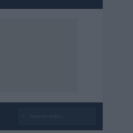
⌕
Buscar