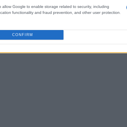
o allow Google to enable storage related to security, including
unidades de investimento
cation functionality and fraud prevention, and other user protection.
ROI
am que o
imobiliário nestas áreas pode ser
em níveis competitivos, o que representa uma
CONFIRM
cash flow
que buscam um
positivo.