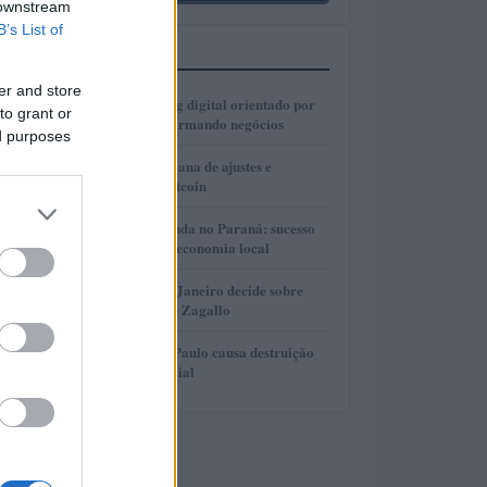
 downstream
B’s List of
MAIS LIDOS
er and store
1
Como o marketing digital orientado por
to grant or
dados está transformando negócios
ed purposes
2
Real e cripto: semana de ajustes e
dominância de Bitcoin
3
Turismo de Lavanda no Paraná: sucesso
que movimenta a economia local
4
Justiça do Rio de Janeiro decide sobre
divisão de bens de Zagallo
5
Incêndio em São Paulo causa destruição
em centro comercial