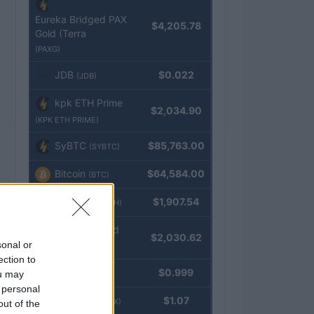
Eureka Bridged PAX
$4,205.78
Gold (Terra
(PAXG)
JDB
$0.022
(JDB)
kpk ETH Prime
$2,034.90
(KPK ETH PRIME)
SyBTC
$85,763.00
(SYBTC)
Bitcoin
$64,584.00
(BTC)
Ethereum
$1,907.54
(ETH)
kpk ETH Yield
$2,030.62
sonal or
(KPK ETH YIELD)
ection to
Tether
$0.999
ou may
(USDT)
 personal
USDEX
$1.07
(USDEX)
out of the