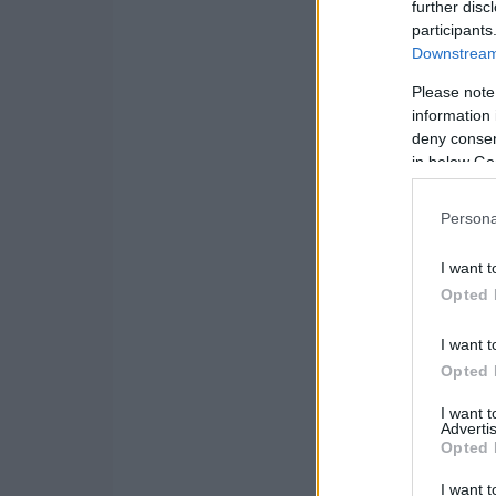
further disc
participants
Downstream 
Please note
information 
deny consent
in below Go
Persona
I want t
Opted 
I want t
Opted 
I want 
Advertis
Opted 
I want t