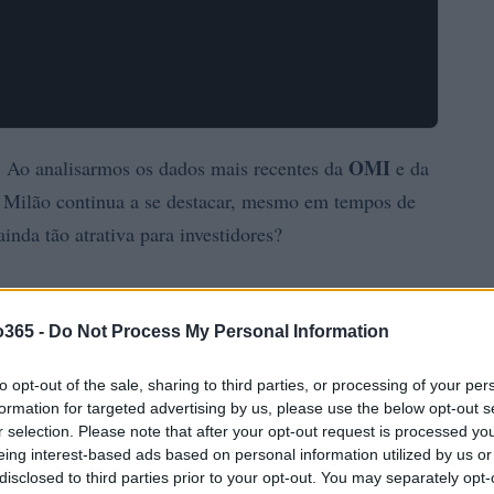
OMI
 Ao analisarmos os dados mais recentes da
e da
em Milão continua a se destacar, mesmo em tempos de
inda tão atrativa para investidores?
o365 -
Do Not Process My Personal Information
to opt-out of the sale, sharing to third parties, or processing of your per
formation for targeted advertising by us, please use the below opt-out s
r selection. Please note that after your opt-out request is processed y
eing interest-based ads based on personal information utilized by us or
disclosed to third parties prior to your opt-out. You may separately opt-