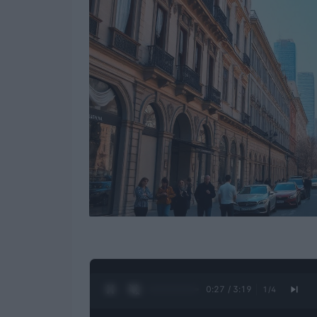
0:28 / 3:19
1
/
4