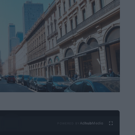
Ad
hub
Media
POWERED BY