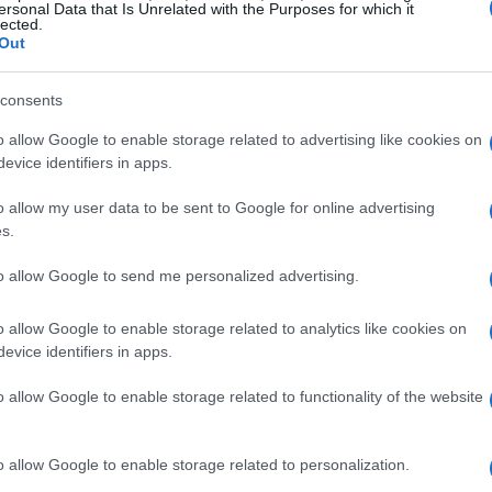
ersonal Data that Is Unrelated with the Purposes for which it
lected.
Out
consents
o allow Google to enable storage related to advertising like cookies on
o de luxo
em Milão manteve um crescimento
evice identifiers in apps.
nos preços nos últimos dois anos. As áreas mais
oda
Brera
e
, apresentam uma demanda que supera a
o allow my user data to be sent to Google for online advertising
s.
ram verdadeiros ícones de investimento?
to allow Google to send me personalized advertising.
mais interessantes
o allow Google to enable storage related to analytics like cookies on
evice identifiers in apps.
Porta Venezia
CityLife
o incluem
e
. Apartamentos em
icas originais, estão em alta. Em especial, aqueles
o allow Google to enable storage related to functionality of the website
atenção dos investidores. Será que essa tendência de
o allow Google to enable storage related to personalization.