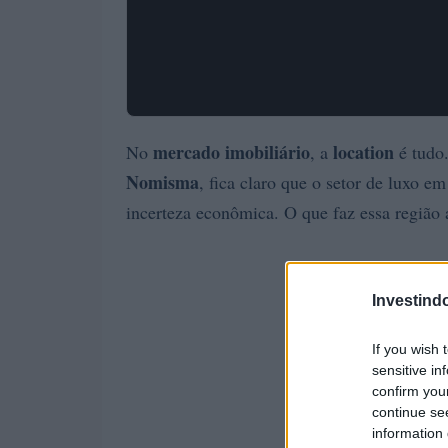
mercado imobiliário
location
No
, a
é tudo.
Nomisma
, fica claro que o setor de luxo 
incerteza econômica. O que faz essa região a
Investind
If you wish 
sensitive in
confirm you
continue se
information 