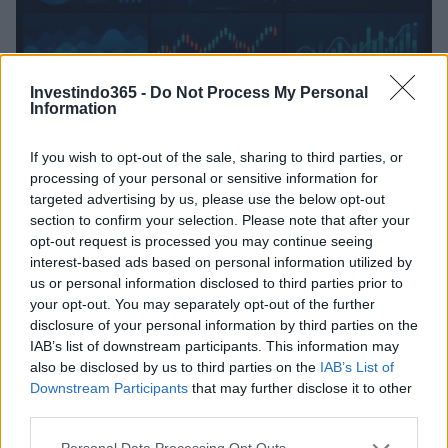
Investindo365 -
Do Not Process My Personal
Information
Real e cripto: semana de estabilidade com Bitcoin a dominar
Rafael Oliveira · 10 ago 2026
If you wish to opt-out of the sale, sharing to third parties, or
processing of your personal or sensitive information for
NÃO CLASSIFICADO
targeted advertising by us, please use the below opt-out
section to confirm your selection. Please note that after your
opt-out request is processed you may continue seeing
interest-based ads based on personal information utilized by
us or personal information disclosed to third parties prior to
your opt-out. You may separately opt-out of the further
disclosure of your personal information by third parties on the
IAB’s list of downstream participants. This information may
also be disclosed by us to third parties on the
IAB’s List of
Downstream Participants
that may further disclose it to other
third parties.
Please note that this website/app uses one or more Google