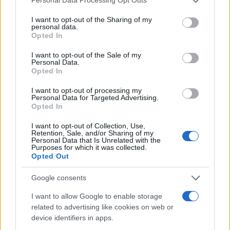
Personal Data Processing Opt Outs
Plano de governo de Lula: soberania, investimentos e reforma
services and may gather and store information including but
tributária
not limited to your visit or usage behaviour. You may click to
I want to opt-out of the Sharing of my
personal data.
Rafael Oliveira · 9 ago 2026
grant or deny consent to Google and its third-party tags to
Opted In
use your data for below specified purposes in below Google
consent section.
NÃO CLASSIFICADO
I want to opt-out of the Sale of my
Personal Data.
Opted In
I want to opt-out of processing my
Personal Data for Targeted Advertising.
Opted In
I want to opt-out of Collection, Use,
Retention, Sale, and/or Sharing of my
Personal Data that Is Unrelated with the
Purposes for which it was collected.
Opted Out
Google consents
Redução histórica do desmatamento na Amazônia entre agosto
I want to allow Google to enable storage
de 2026 e julho de 2026
related to advertising like cookies on web or
device identifiers in apps.
Beatriz Almeida · 7 ago 2026