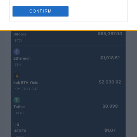
$85,763.00
SyBTC
CONFIRM
(SYBTC)
$65,067.00
Bitcoin
(BTC)
$1,918.51
Ethereum
(ETH)
$2,030.62
kpk ETH Yield
(KPK ETH YIELD)
$0.999
Tether
(USDT)
$1.07
USDEX
(USDEX)