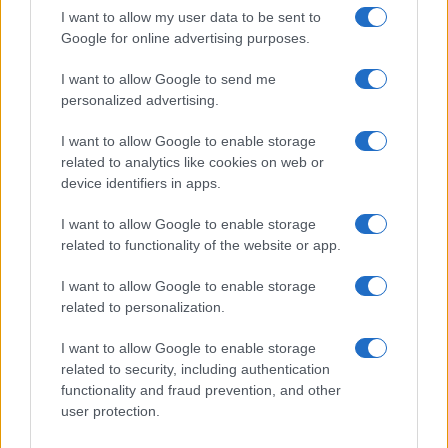
I want to allow my user data to be sent to
Google for online advertising purposes.
COTAÇÕES CRYPTO
I want to allow Google to send me
personalized advertising.
Nome
Preço
I want to allow Google to enable storage
related to analytics like cookies on web or
$83,270.00
Kinza Babylon Staked BTC
device identifiers in apps.
(KBTC)
I want to allow Google to enable storage
$4,205.78
Eureka Bridged PAX Gold (Terra
related to functionality of the website or app.
(PAXG)
I want to allow Google to enable storage
related to personalization.
$0.022
JDB
(JDB)
I want to allow Google to enable storage
related to security, including authentication
functionality and fraud prevention, and other
$2,034.90
kpk ETH Prime
user protection.
(KPK ETH PRIME)