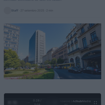
Staff
·
27 setembro 2025
· 2 min
0:28 /
Ad
hub
Media
POWERED
1
/
4
3:09
BY