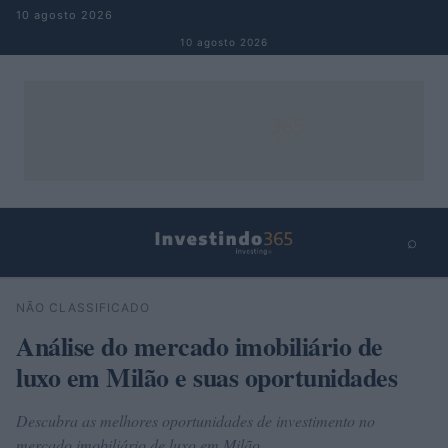
Pular para o conteúdo
10 agosto 2026
10 agosto 2026
⌕
×
⌕
NÃO CLASSIFICADO
Buscar
Análise do mercado imobiliário de
luxo em Milão e suas oportunidades
Descubra as melhores oportunidades de investimento no
mercado imobiliário de luxo em Milão.