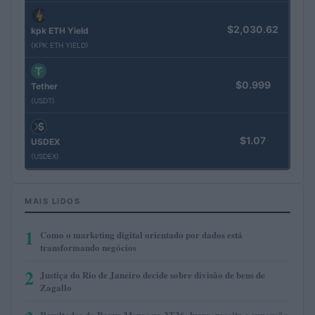
$2,030.62
kpk ETH Yield
(KPK ETH YIELD)
$0.999
Tether
(USDT)
$1.07
USDEX
(USDEX)
MAIS LIDOS
1
Como o marketing digital orientado por dados está
transformando negócios
2
Justiça do Rio de Janeiro decide sobre divisão de bens de
Zagallo
Resultados da Pague Menos no 2T26: lucro, receita e expansão