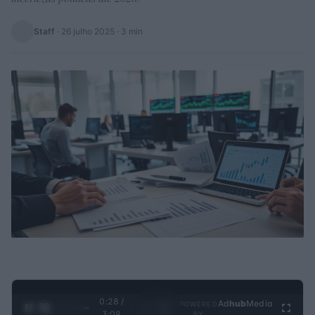
Staff
·
26 julho 2025
· 3 min
0:29 /
Ad
hub
Media
POWERED
1
/
4
3:09
BY