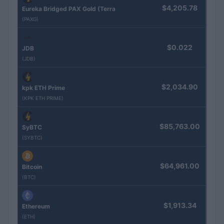
$4,205.78
Eureka Bridged PAX Gold (Terra
(PAXG)
$0.022
JDB
(JDB)
$2,034.90
kpk ETH Prime
(KPK ETH PRIME)
$85,763.00
SyBTC
(SYBTC)
$64,961.00
Bitcoin
(BTC)
$1,913.34
Ethereum
(ETH)