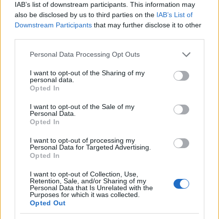
IAB’s list of downstream participants. This information may
also be disclosed by us to third parties on the
IAB’s List of
NÃO CLASSIFICADO
Downstream Participants
that may further disclose it to other
third parties.
Please note that this website/app uses one or more Google
Personal Data Processing Opt Outs
services and may gather and store information including but
not limited to your visit or usage behaviour. You may click to
I want to opt-out of the Sharing of my
personal data.
grant or deny consent to Google and its third-party tags to
Opted In
use your data for below specified purposes in below Google
consent section.
I want to opt-out of the Sale of my
Personal Data.
Opted In
I want to opt-out of processing my
Personal Data for Targeted Advertising.
Petróleo Brent cai 8.3% e arrasta commodities em agosto de
Opted In
2026
I want to opt-out of Collection, Use,
Rafael Oliveira · 6 ago 2026
Retention, Sale, and/or Sharing of my
Personal Data that Is Unrelated with the
Purposes for which it was collected.
NÃO CLASSIFICADO
Opted Out