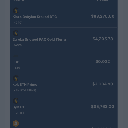
$83,270.00
Kinza Babylon Staked BTC
(KBTC)
$4,205.78
Eureka Bridged PAX Gold (Terra
(PAXG)
$0.022
JDB
(JDB)
$2,034.90
kpk ETH Prime
(KPK ETH PRIME)
$85,763.00
SyBTC
(SYBTC)