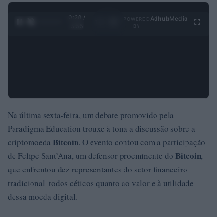
0:28 /
Ad
hub
Media
POWERED
1
/
4
3:55
BY
Na última sexta-feira, um debate promovido pela
Paradigma Education trouxe à tona a discussão sobre a
Bitcoin
criptomoeda
. O evento contou com a participação
Bitcoin
de Felipe Sant’Ana, um defensor proeminente do
,
que enfrentou dez representantes do setor financeiro
tradicional, todos céticos quanto ao valor e à utilidade
dessa moeda digital.