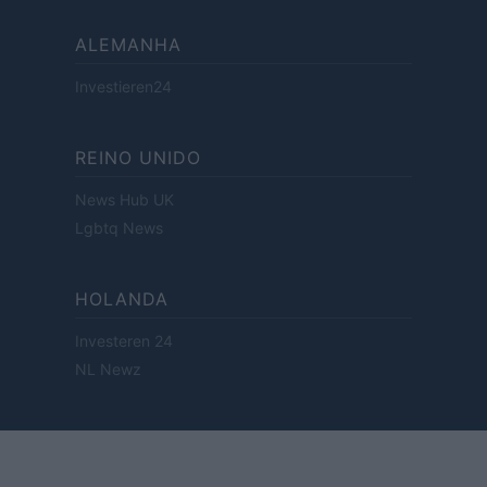
ALEMANHA
Investieren24
REINO UNIDO
News Hub UK
Lgbtq News
HOLANDA
Investeren 24
NL Newz