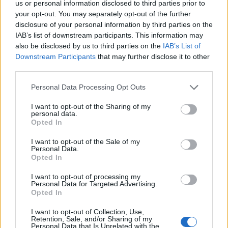
us or personal information disclosed to third parties prior to
your opt-out. You may separately opt-out of the further
disclosure of your personal information by third parties on the
IAB’s list of downstream participants. This information may
also be disclosed by us to third parties on the
IAB’s List of
Continue lendo
Downstream Participants
that may further disclose it to other
third parties.
NÃO CLASSIFICADO
Please note that this website/app uses one or more Google
Personal Data Processing Opt Outs
services and may gather and store information including but
not limited to your visit or usage behaviour. You may click to
I want to opt-out of the Sharing of my
personal data.
grant or deny consent to Google and its third-party tags to
Opted In
use your data for below specified purposes in below Google
consent section.
I want to opt-out of the Sale of my
Personal Data.
Opted In
I want to opt-out of processing my
Personal Data for Targeted Advertising.
Opted In
I want to opt-out of Collection, Use,
Retention, Sale, and/or Sharing of my
Petróleo Brent cai 8.3% e arrasta commodities em agosto de
Personal Data that Is Unrelated with the