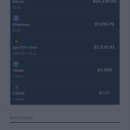
$64,239.00
Bitcoin
(BTC)
$1,895.70
Ethereum
(ETH)
$2,030.62
kpk ETH Yield
(KPK ETH YIELD)
$0.999
Tether
(USDT)
$1.07
USDEX
(USDEX)
MAIS LIDOS