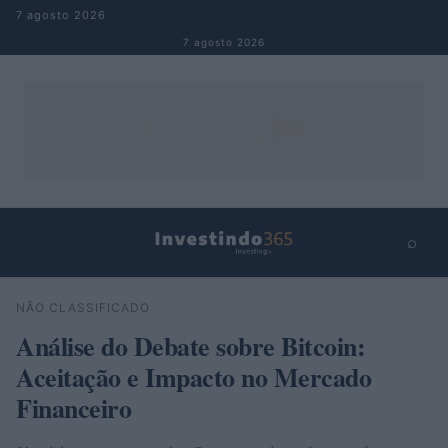
Pular para o conteúdo
7 agosto 2026
7 agosto 2026
⌕
×
⌕
NÃO CLASSIFICADO
Buscar
Análise do Debate sobre Bitcoin:
Aceitação e Impacto no Mercado
Financeiro