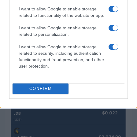
Beatriz Almeida · 7 ago 2026
I want to allow Google to enable storage
related to functionality of the website or app.
I want to allow Google to enable storage
COTAÇÕES CRYPTO
related to personalization.
Nome
Preço
I want to allow Google to enable storage
related to security, including authentication
functionality and fraud prevention, and other
$83,270.00
Kinza Babylon Staked BTC
user protection.
(KBTC)
$4,205.78
CONFIRM
Eureka Bridged PAX Gold (Terra
(PAXG)
$0.022
JDB
(JDB)
$2,034.90