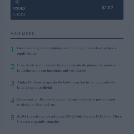
$1.07
USDEX
(USDEX)
MAIS LIDOS
1
Gestores de grandes fundos veem eleição presidencial mais
equilibrada
2
Presidente Lula discute financiamento de planos de saúde e
investimentos em hospitais universitários
3
AlphaAI: A nova aposta da Goldman Sachs no mercado de
inteligência artificial
4
Reformas no Rioprevidência: Transparência e gestão após
escândalos financeiros
5
MAG Investimentos adquire R$ 4,5 bilhões em FIDCs da More
Invest e expande atuação