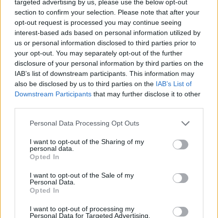
targeted advertising by us, please use the below opt-out
section to confirm your selection. Please note that after your
opt-out request is processed you may continue seeing
interest-based ads based on personal information utilized by
us or personal information disclosed to third parties prior to
your opt-out. You may separately opt-out of the further
disclosure of your personal information by third parties on the
Rendimentos de R$ 10 mil em diferentes investimentos com a
IAB’s list of downstream participants. This information may
Selic a 14%
also be disclosed by us to third parties on the
IAB’s List of
Bruno Costa · 7 ago 2026
Downstream Participants
that may further disclose it to other
third parties.
FINANÇA
Please note that this website/app uses one or more Google
Personal Data Processing Opt Outs
services and may gather and store information including but
not limited to your visit or usage behaviour. You may click to
I want to opt-out of the Sharing of my
personal data.
grant or deny consent to Google and its third-party tags to
Opted In
use your data for below specified purposes in below Google
consent section.
I want to opt-out of the Sale of my
Personal Data.
Opted In
I want to opt-out of processing my
Personal Data for Targeted Advertising.