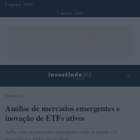
Pular para o conteúdo
7 agosto 2026
7 agosto 2026
⌕
×
⌕
FINANÇA
Buscar
Análise de mercados emergentes e
inovação de ETFs ativos
Saiba como os mercados emergentes estão se saindo e a
inovação dos ETFs ativos. Mais