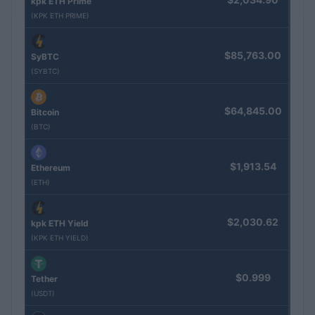
kpk ETH Prime
(KPK ETH PRIME)
$85,763.00
SyBTC
(SYBTC)
$64,845.00
Bitcoin
(BTC)
$1,913.54
Ethereum
(ETH)
$2,030.62
kpk ETH Yield
(KPK ETH YIELD)
$0.999
Tether
(USDT)