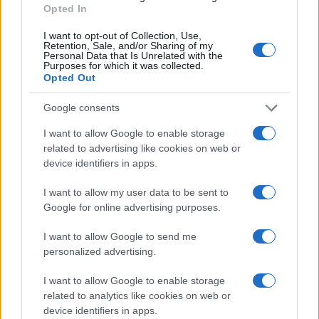
Opted In
I want to opt-out of Collection, Use,
Retiradas da caderneta de poupança superam depósitos em R$
Retention, Sale, and/or Sharing of my
Personal Data that Is Unrelated with the
7,152 bilhões
Purposes for which it was collected.
Beatriz Almeida · 7 ago 2026
Opted Out
Google consents
FINANÇA
I want to allow Google to enable storage
related to advertising like cookies on web or
device identifiers in apps.
I want to allow my user data to be sent to
Google for online advertising purposes.
I want to allow Google to send me
personalized advertising.
I want to allow Google to enable storage
related to analytics like cookies on web or
Autoridades do Fed avaliam impacto dos investimentos
device identifiers in apps.
acelerados em inteligência artificial