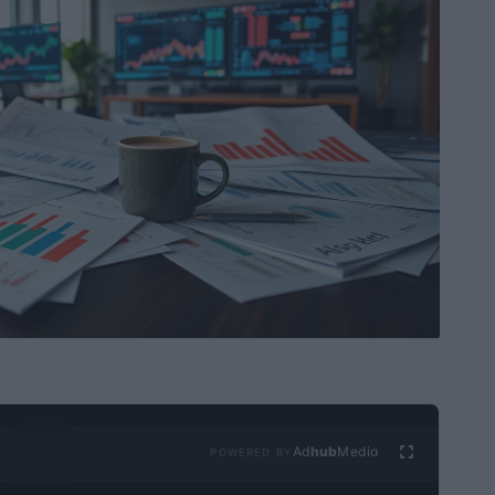
Ad
hub
Media
POWERED BY