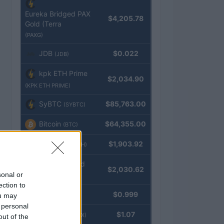
Eureka Bridged PAX
$4,205.78
Gold (Terra
(PAXG)
JDB
$0.022
(JDB)
kpk ETH Prime
$2,034.90
(KPK ETH PRIME)
SyBTC
$85,763.00
(SYBTC)
Bitcoin
$64,355.00
(BTC)
Ethereum
$1,903.92
(ETH)
kpk ETH Yield
$2,030.62
sonal or
(KPK ETH YIELD)
ection to
Tether
$0.999
ou may
(USDT)
 personal
USDEX
$1.07
(USDEX)
out of the