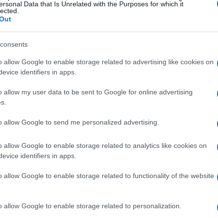
IPCA + 9,550%
mentos de até
, enquanto os pós-
ersonal Data that Is Unrelated with the Purposes for which it
lected.
riedade é um sinal claro da competitividade do
Out
um cenário econômico desafiador.
consents
. As Letras de Crédito do Agronegócio (LCAs) e as
o allow Google to enable storage related to advertising like cookies on
 estão apresentando taxas bastante interessantes, com
evice identifiers in apps.
12,500%
CIs até
. A rentabilidade desses títulos, que
o allow my user data to be sent to Google for online advertising
xcelente forma de se proteger contra a perda de poder
s.
ção elevada. Portanto, a escolha entre esses produtos
to allow Google to send me personalized advertising.
seu perfil de investidor e das suas expectativas de
o allow Google to enable storage related to analytics like cookies on
evice identifiers in apps.
icas internacionais
o allow Google to enable storage related to functionality of the website
almente aqueles relacionados à inflação nos Estados
o allow Google to enable storage related to personalization.
s de juros aqui no Brasil. Recentemente, a inflação ao