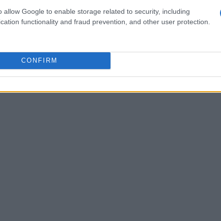
, acendendo um alerta sobre a capacidade do Federal
o allow Google to enable storage related to security, including
cation functionality and fraud prevention, and other user protection.
 que isso pode impactar diretamente nossas taxas de
 chances de cortes mais agressivos nas taxas de juros
CONFIRM