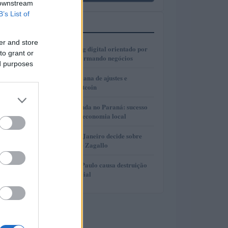
 downstream
B’s List of
MAIS LIDOS
er and store
1
Como o marketing digital orientado por
to grant or
dados está transformando negócios
ed purposes
2
Real e cripto: semana de ajustes e
dominância de Bitcoin
3
Turismo de Lavanda no Paraná: sucesso
que movimenta a economia local
4
Justiça do Rio de Janeiro decide sobre
divisão de bens de Zagallo
5
Incêndio em São Paulo causa destruição
em centro comercial