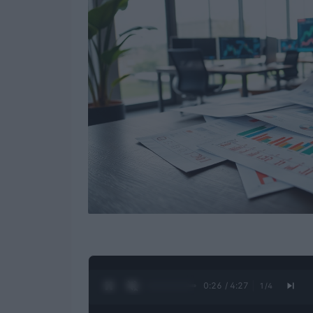
0:28 / 4:27
1
/
4