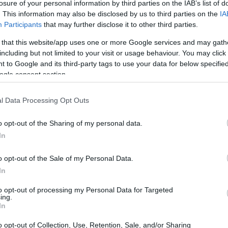
losure of your personal information by third parties on the IAB’s list of
. This information may also be disclosed by us to third parties on the
IA
Participants
that may further disclose it to other third parties.
 that this website/app uses one or more Google services and may gath
including but not limited to your visit or usage behaviour. You may click 
 to Google and its third-party tags to use your data for below specifi
ogle consent section.
l Data Processing Opt Outs
o opt-out of the Sharing of my personal data.
In
 uma análise detalhada
o opt-out of the Sale of my Personal Data.
In
o Bancário (CDBs), as taxas prefixadas estão
to opt-out of processing my Personal Data for Targeted
ing.
14,700%
ressionantes
ao ano, com prazos de
In
eitar essa oportunidade? Além disso, os títulos
o opt-out of Collection, Use, Retention, Sale, and/or Sharing