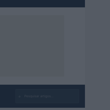
⌕
Buscar