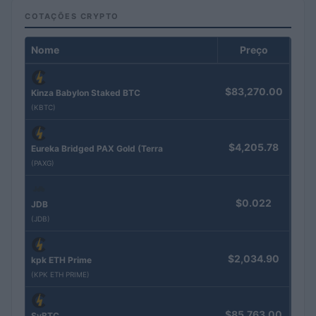
COTAÇÕES CRYPTO
Nome
Preço
$83,270.00
Kinza Babylon Staked BTC
(KBTC)
$4,205.78
Eureka Bridged PAX Gold (Terra
(PAXG)
$0.022
JDB
(JDB)
$2,034.90
kpk ETH Prime
(KPK ETH PRIME)
$85,763.00
SyBTC