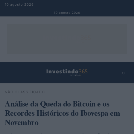
Pular para o conteúdo
10 agosto 2026
10 agosto 2026
⌕
×
⌕
NÃO CLASSIFICADO
Buscar
Análise da Queda do Bitcoin e os
Recordes Históricos do Ibovespa em
Novembro