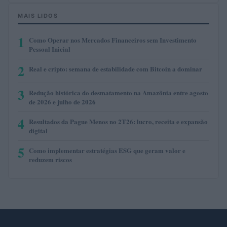
MAIS LIDOS
1
Como Operar nos Mercados Financeiros sem Investimento
Pessoal Inicial
2
Real e cripto: semana de estabilidade com Bitcoin a dominar
3
Redução histórica do desmatamento na Amazônia entre agosto
de 2026 e julho de 2026
4
Resultados da Pague Menos no 2T26: lucro, receita e expansão
digital
5
Como implementar estratégias ESG que geram valor e
reduzem riscos