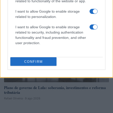
Real e cripto: semana de estabilidade com Bitcoin a dominar
related to functionality of the website or app.
Rafael Oliveira · 10 ago 2026
I want to allow Google to enable storage
related to personalization.
NÃO CLASSIFICADO
I want to allow Google to enable storage
related to security, including authentication
functionality and fraud prevention, and other
user protection.
CONFIRM
Plano de governo de Lula: soberania, investimentos e reforma
tributária
Rafael Oliveira · 9 ago 2026