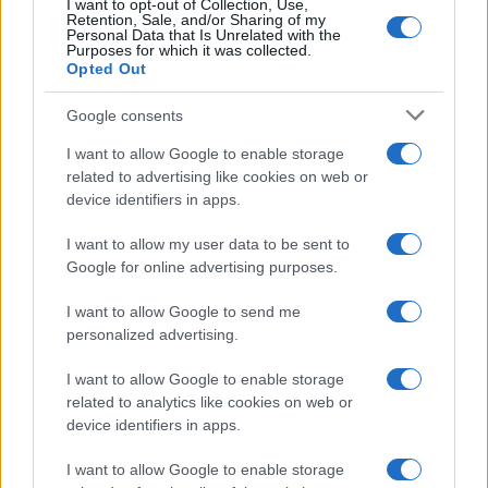
I want to opt-out of Collection, Use,
Retention, Sale, and/or Sharing of my
Personal Data that Is Unrelated with the
Purposes for which it was collected.
Opted Out
Brent cai 8,3% e arrasta petróleo e ouro para baixo
Google consents
Rafael Oliveira · 10 ago 2026
I want to allow Google to enable storage
related to advertising like cookies on web or
NÃO CLASSIFICADO
device identifiers in apps.
I want to allow my user data to be sent to
Google for online advertising purposes.
I want to allow Google to send me
personalized advertising.
I want to allow Google to enable storage
related to analytics like cookies on web or
device identifiers in apps.
I want to allow Google to enable storage