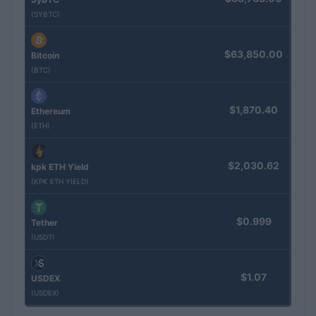
(SYBTC)
$63,850.00
Bitcoin
(BTC)
$1,870.40
Ethereum
(ETH)
$2,030.62
kpk ETH Yield
(KPK ETH YIELD)
$0.999
Tether
(USDT)
$1.07
USDEX
(USDEX)