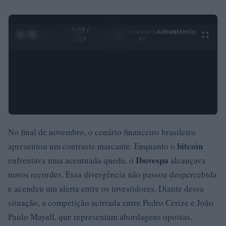
0:29 /
Ad
hub
Media
POWERED
1
/
4
4:27
BY
No final de novembro, o cenário financeiro brasileiro
bitcoin
apresentou um contraste marcante. Enquanto o
Ibovespa
enfrentava uma acentuada queda, o
alcançava
novos recordes. Essa divergência não passou despercebida
e acendeu um alerta entre os investidores. Diante dessa
situação, a competição acirrada entre Pedro Cerize e João
Paulo Mayall, que representam abordagens opostas,