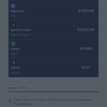
$1,897.08
Ethereum
(ETH)
$2,030.62
kpk ETH Yield
(KPK ETH YIELD)
$0.999
Tether
(USDT)
$1.07
USDEX
(USDEX)
MAIS LIDOS
1
Como Operar nos Mercados Financeiros sem Investimento
Pessoal Inicial