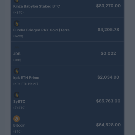
$83,270.00
Kinza Babylon Staked BTC
(KBTC)
$4,205.78
Eureka Bridged PAX Gold (Terra
(PAXG)
$0.022
JDB
(JDB)
$2,034.90
kpk ETH Prime
(KPK ETH PRIME)
$85,763.00
SyBTC
(SYBTC)
$64,528.00
Bitcoin
(BTC)