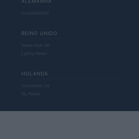
ALEMANHA
Investieren24
REINO UNIDO
News Hub UK
Lgbtq News
HOLANDA
Investeren 24
NL Newz