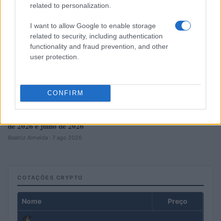
related to personalization.
I want to allow Google to enable storage
related to security, including authentication
functionality and fraud prevention, and other
user protection.
CONFIRM
Redução histórica do desmatamento na Amazônia entre agosto
de 2026 e julho de 2026
Beatriz Almeida · 7 ago 2026
COTAÇÕES CRYPTO
Nome
Preço