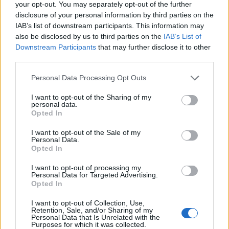
your opt-out. You may separately opt-out of the further
disclosure of your personal information by third parties on the
IAB’s list of downstream participants. This information may
also be disclosed by us to third parties on the
IAB’s List of
Continue lendo
Downstream Participants
that may further disclose it to other
third parties.
NÃO CLASSIFICADO
Please note that this website/app uses one or more Google
Personal Data Processing Opt Outs
services and may gather and store information including but
not limited to your visit or usage behaviour. You may click to
I want to opt-out of the Sharing of my
personal data.
grant or deny consent to Google and its third-party tags to
Opted In
use your data for below specified purposes in below Google
consent section.
I want to opt-out of the Sale of my
Personal Data.
Opted In
I want to opt-out of processing my
Personal Data for Targeted Advertising.
Opted In
I want to opt-out of Collection, Use,
Retention, Sale, and/or Sharing of my
Real e cripto: semana de estabilidade com Bitcoin a dominar
Personal Data that Is Unrelated with the
Purposes for which it was collected.
Rafael Oliveira · 10 ago 2026