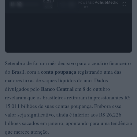
0:28 /
Ad
hub
Media
POWERED
1
/
4
3:19
BY
Setembro de foi um mês decisivo para o cenário financeiro
conta poupança
do Brasil, com a
registrando uma das
maiores taxas de saques líquidos do ano. Dados
Banco Central
divulgados pelo
em 8 de outubro
revelaram que os brasileiros retiraram impressionantes R$
15,011 bilhões de suas contas poupança. Embora esse
valor seja significativo, ainda é inferior aos R$ 26,226
bilhões sacados em janeiro, apontando para uma tendência
que merece atenção.