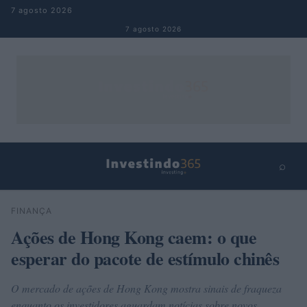
Pular para o conteúdo
7 agosto 2026
7 agosto 2026
⌕
×
⌕
FINANÇA
Buscar
Ações de Hong Kong caem: o que
esperar do pacote de estímulo chinês
O mercado de ações de Hong Kong mostra sinais de fraqueza
enquanto os investidores aguardam notícias sobre novos