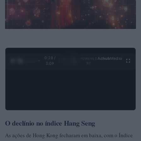
0:28 /
Ad
hub
Media
POWERED
1
/
4
3:09
BY
O declínio no índice Hang Seng
As ações de Hong Kong fecharam em baixa, com o Índice