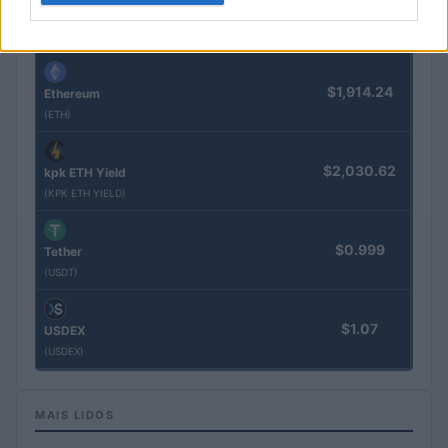
$64,971.00
Bitcoin
(BTC)
$1,914.24
Ethereum
(ETH)
$2,030.62
kpk ETH Yield
(KPK ETH YIELD)
$0.999
Tether
(USDT)
$1.07
USDEX
(USDEX)
MAIS LIDOS