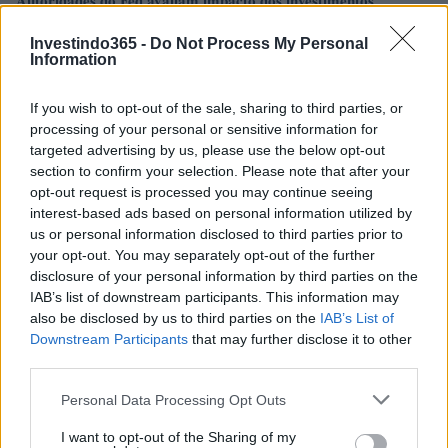
Autoridades do Fed avaliam impacto dos investimentos
acelerados em inteligência artificial
Investindo365 -
Do Not Process My Personal
Beatriz Almeida · 7 ago 2026
Information
FINANÇA
If you wish to opt-out of the sale, sharing to third parties, or
processing of your personal or sensitive information for
targeted advertising by us, please use the below opt-out
section to confirm your selection. Please note that after your
opt-out request is processed you may continue seeing
interest-based ads based on personal information utilized by
us or personal information disclosed to third parties prior to
your opt-out. You may separately opt-out of the further
disclosure of your personal information by third parties on the
IAB’s list of downstream participants. This information may
also be disclosed by us to third parties on the
IAB’s List of
Downstream Participants
that may further disclose it to other
third parties.
Ouro e dólar sob pressão: como os mercados estão
respondendo às últimas notícias
Please note that this website/app uses one or more Google
Personal Data Processing Opt Outs
Beatriz Almeida · 6 ago 2026
services and may gather and store information including but
not limited to your visit or usage behaviour. You may click to
I want to opt-out of the Sharing of my