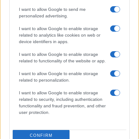
Nome
Preço
I want to allow Google to send me
personalized advertising.
$83,270.00
Kinza Babylon Staked BTC
(KBTC)
I want to allow Google to enable storage
related to analytics like cookies on web or
device identifiers in apps.
$4,205.78
Eureka Bridged PAX Gold (Terra
(PAXG)
I want to allow Google to enable storage
related to functionality of the website or app.
$0.022
JDB
I want to allow Google to enable storage
(JDB)
related to personalization.
I want to allow Google to enable storage
$2,034.90
kpk ETH Prime
related to security, including authentication
(KPK ETH PRIME)
functionality and fraud prevention, and other
user protection.
$85,763.00
SyBTC
(SYBTC)
CONFIRM