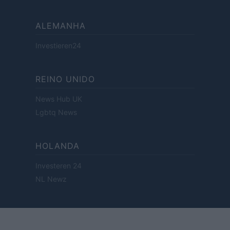
ALEMANHA
Investieren24
REINO UNIDO
News Hub UK
Lgbtq News
HOLANDA
Investeren 24
NL Newz