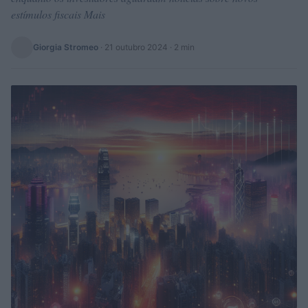
estímulos fiscais Mais
Giorgia Stromeo
·
21 outubro 2024
· 2 min