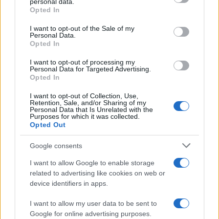
personal data.
FINANÇA
grant or deny consent to Google and its third-party tags to
Opted In
use your data for below specified purposes in below Google
consent section.
I want to opt-out of the Sale of my
Personal Data.
Opted In
I want to opt-out of processing my
Personal Data for Targeted Advertising.
Opted In
I want to opt-out of Collection, Use,
Retention, Sale, and/or Sharing of my
Personal Data that Is Unrelated with the
Purposes for which it was collected.
Opted Out
Presidente Lula propõe política fiscal séria para reduzir juros e
Google consents
critica limitações orçamentárias
Rafael Oliveira · 6 ago 2026
I want to allow Google to enable storage
related to advertising like cookies on web or
device identifiers in apps.
COTAÇÕES CRYPTO
I want to allow my user data to be sent to
Google for online advertising purposes.