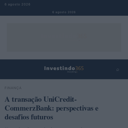
Pular para o conteúdo
6 agosto 2026
6 agosto 2026
⌕
×
⌕
FINANÇA
Buscar
A transação UniCredit-
CommerzBank: perspectivas e
desafios futuros