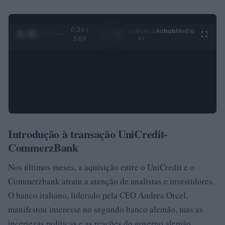
0:27 /
Ad
hub
Media
POWERED
1
/
4
3:09
BY
Introdução à transação UniCredit-
CommerzBank
Nos últimos meses, a aquisição entre o UniCredit e o
Commerzbank atraiu a atenção de analistas e investidores.
O banco italiano, liderado pela CEO Andrea Orcel,
manifestou interesse no segundo banco alemão, mas as
incertezas políticas e as reações do governo alemão