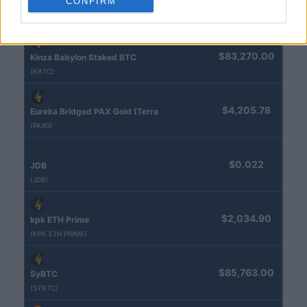
CONFIRM
Nome
Preço
$83,270.00
Kinza Babylon Staked BTC
(KBTC)
$4,205.78
Eureka Bridged PAX Gold (Terra
(PAXG)
$0.022
JDB
(JDB)
$2,034.90
kpk ETH Prime
(KPK ETH PRIME)
$85,763.00
SyBTC
(SYBTC)