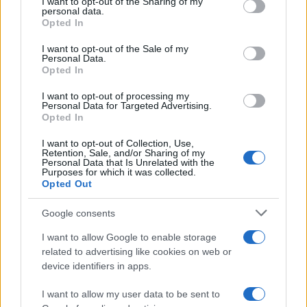
not limited to your visit or usage behaviour. You may click to
I want to opt-out of the Sharing of my
Gávea Investimentos fecha multimercados e transfere R$ 2
personal data.
grant or deny consent to Google and its third-party tags to
bilhões para Bradesco Asset
Opted In
use your data for below specified purposes in below Google
Rafael Oliveira · 5 ago 2026
consent section.
I want to opt-out of the Sale of my
Personal Data.
Opted In
FINANÇA
I want to opt-out of processing my
Personal Data for Targeted Advertising.
Opted In
I want to opt-out of Collection, Use,
Retention, Sale, and/or Sharing of my
Personal Data that Is Unrelated with the
Purposes for which it was collected.
Opted Out
Google consents
I want to allow Google to enable storage
related to advertising like cookies on web or
O Papel da IA no Day Trade Moderno: Dicas para Traders da
device identifiers in apps.
Família Euro
Bruno Costa · 5 ago 2026
I want to allow my user data to be sent to