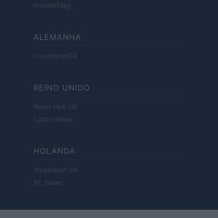
InvestirMag
ALEMANHA
Investieren24
REINO UNIDO
News Hub UK
Lgbtq News
HOLANDA
Investeren 24
NL Newz