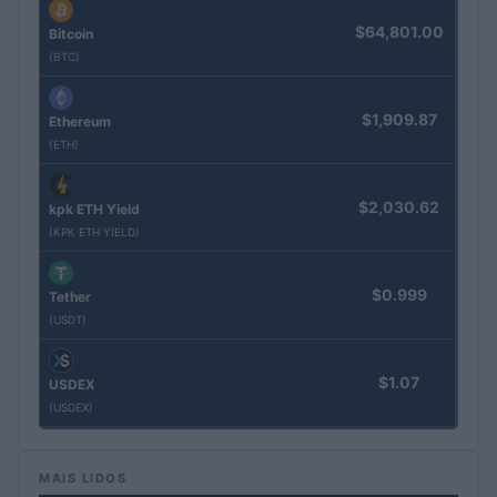
$64,801.00
Bitcoin
(BTC)
$1,909.87
Ethereum
(ETH)
$2,030.62
kpk ETH Yield
(KPK ETH YIELD)
$0.999
Tether
(USDT)
$1.07
USDEX
(USDEX)
MAIS LIDOS