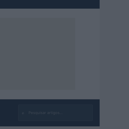
⌕
Buscar