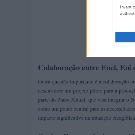
I want t
authenti
Colaboração entre Enel, Eni 
Outra questão importante é a colaboração en
desenvolver um projeto piloto para a produ
parte do Plano Mattei, que visa integrar o 
como um ponto central para as necessidades 
impacto significativo na transição energética