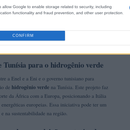
o allow Google to enable storage related to security, including
cation functionality and fraud prevention, and other user protection.
CONFIRM
e Tunísia para o hidrogênio verde
tre a Enel e a Eni e o governo tunisiano para
hidrogênio verde
ção de
na Tunísia. Este projeto faz
Norte da África com a Europa, posicionando a Itália
energéticas europeias. Essa iniciativa pode ter um
 e na sustentabilidade na região.