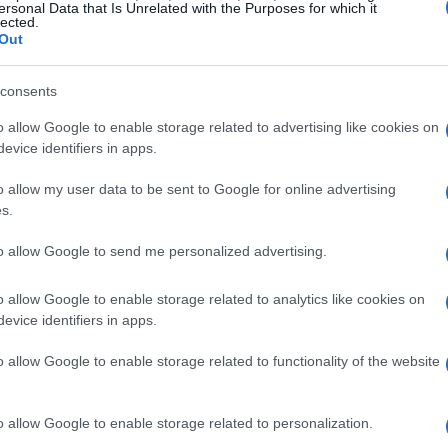
ersonal Data that Is Unrelated with the Purposes for which it
lected.
ez declarações significativas durante o Fórum
Out
 o Banco Central Europeu (BCE) está perto de atingir
ntanto, ele alertou que a tarefa de controlar a
consents
crescimento dos salários pode ajudar a baixar os
o allow Google to enable storage related to advertising like cookies on
evice identifiers in apps.
 aspecto que os investidores estão monitorando de
o allow my user data to be sent to Google for online advertising
s.
to allow Google to send me personalized advertising.
o allow Google to enable storage related to analytics like cookies on
evice identifiers in apps.
o allow Google to enable storage related to functionality of the website
o allow Google to enable storage related to personalization.