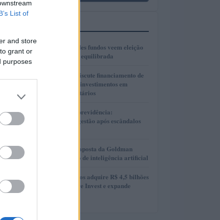
 downstream
B’s List of
MAIS LIDOS
er and store
1
Gestores de grandes fundos veem eleição
to grant or
presidencial mais equilibrada
ed purposes
2
Presidente Lula discute financiamento de
planos de saúde e investimentos em
hospitais universitários
3
Reformas no Rioprevidência:
Transparência e gestão após escândalos
financeiros
4
AlphaAI: A nova aposta da Goldman
Sachs no mercado de inteligência artificial
5
MAG Investimentos adquire R$ 4,5 bilhões
em FIDCs da More Invest e expande
atuação