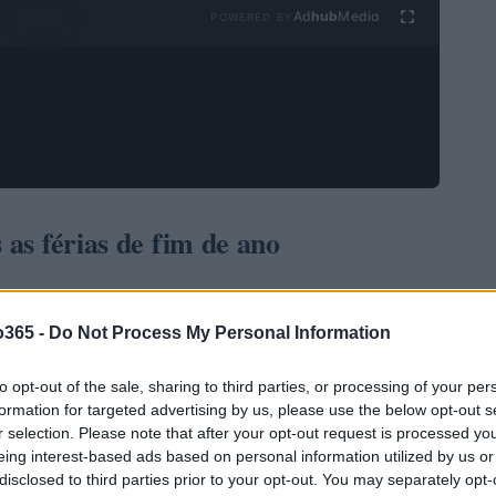
Ad
hub
Media
POWERED BY
 as férias de fim de ano
uma abertura encorajadora após o intervalo do Dia de
m otimistas sobre o impacto das políticas econômicas
o365 -
Do Not Process My Personal Information
ones registrou um aumento de
0,50%
, enquanto o
to opt-out of the sale, sharing to third parties, or processing of your per
ndo 6.031 pontos.
O Nasdaq 100 também registrou
formation for targeted advertising by us, please use the below opt-out s
0,45%
, permanecendo um pouco acima da paridade
r selection. Please note that after your opt-out request is processed y
eing interest-based ads based on personal information utilized by us or
disclosed to third parties prior to your opt-out. You may separately opt-