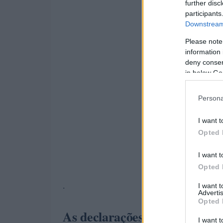
further disc
participants
Downstream 
Please note
information 
deny consent
in below Go
Persona
I want t
Opted 
I want t
Opted 
.
I want 
Advertis
Opted 
As declarações do Bundesbank
I want t