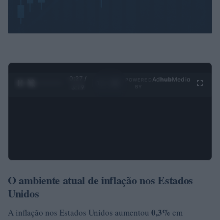
0:28 /
Ad
hub
Media
POWERED
1
/
4
3:19
BY
O ambiente atual de inflação nos Estados
Unidos
0,3%
A inflação nos Estados Unidos aumentou
em