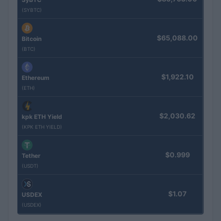
(SYBTC)
$65,088.00
Bitcoin
(BTC)
$1,922.10
Ethereum
(ETH)
$2,030.62
kpk ETH Yield
(KPK ETH YIELD)
$0.999
Tether
(USDT)
$1.07
USDEX
(USDEX)