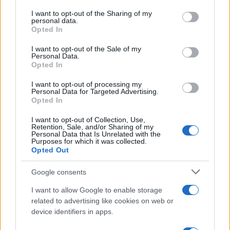
services and may gather and store information including but
not limited to your visit or usage behaviour. You may click to
I want to opt-out of the Sharing of my
personal data.
grant or deny consent to Google and its third-party tags to
Opted In
Impacto das tarifas dos EUA em São Paulo: Haddad e Tarcísio
use your data for below specified purposes in below Google
divergem
consent section.
I want to opt-out of the Sale of my
Bruno Costa · 9 ago 2026
Personal Data.
Opted In
FINANÇA
I want to opt-out of processing my
Personal Data for Targeted Advertising.
Opted In
I want to opt-out of Collection, Use,
Retention, Sale, and/or Sharing of my
Personal Data that Is Unrelated with the
Purposes for which it was collected.
Opted Out
Google consents
I want to allow Google to enable storage
related to advertising like cookies on web or
device identifiers in apps.
Renda fixa em 2026: descubra os melhores investimentos para