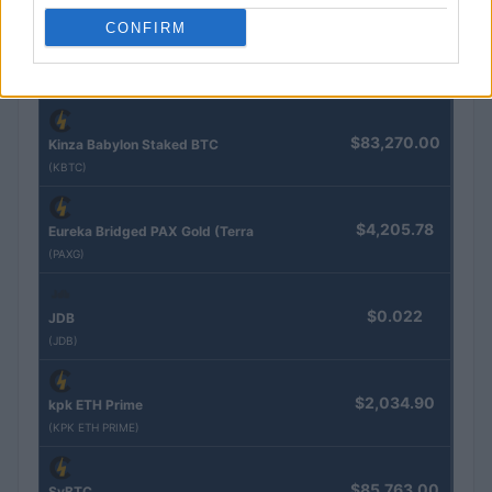
COTAÇÕES CRYPTO
CONFIRM
Nome
Preço
$83,270.00
Kinza Babylon Staked BTC
(KBTC)
$4,205.78
Eureka Bridged PAX Gold (Terra
(PAXG)
$0.022
JDB
(JDB)
$2,034.90
kpk ETH Prime
(KPK ETH PRIME)
$85,763.00
SyBTC