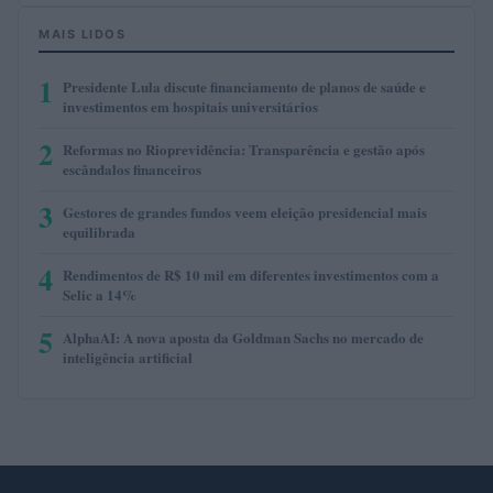
MAIS LIDOS
1
Presidente Lula discute financiamento de planos de saúde e
investimentos em hospitais universitários
2
Reformas no Rioprevidência: Transparência e gestão após
escândalos financeiros
3
Gestores de grandes fundos veem eleição presidencial mais
equilibrada
4
Rendimentos de R$ 10 mil em diferentes investimentos com a
Selic a 14%
5
AlphaAI: A nova aposta da Goldman Sachs no mercado de
inteligência artificial