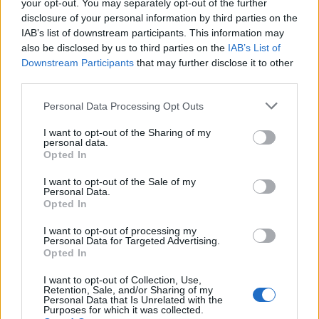
your opt-out. You may separately opt-out of the further
disclosure of your personal information by third parties on the
IAB’s list of downstream participants. This information may
Continue lendo
also be disclosed by us to third parties on the
IAB’s List of
Downstream Participants
that may further disclose it to other
third parties.
NÃO CLASSIFICADO
Please note that this website/app uses one or more Google
Personal Data Processing Opt Outs
services and may gather and store information including but
not limited to your visit or usage behaviour. You may click to
I want to opt-out of the Sharing of my
personal data.
grant or deny consent to Google and its third-party tags to
Opted In
use your data for below specified purposes in below Google
consent section.
I want to opt-out of the Sale of my
Personal Data.
Opted In
I want to opt-out of processing my
Personal Data for Targeted Advertising.
Opted In
I want to opt-out of Collection, Use,
Petróleo Brent cai 8.3% e arrasta commodities em agosto de
Retention, Sale, and/or Sharing of my
2026
Personal Data that Is Unrelated with the
Purposes for which it was collected.
Rafael Oliveira · 6 ago 2026