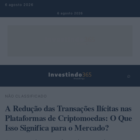
Pular para o conteúdo
6 agosto 2026
6 agosto 2026
⌕
×
⌕
NÃO CLASSIFICADO
Buscar
A Redução das Transações Ilícitas nas
Plataformas de Criptomoedas: O Que
Isso Significa para o Mercado?