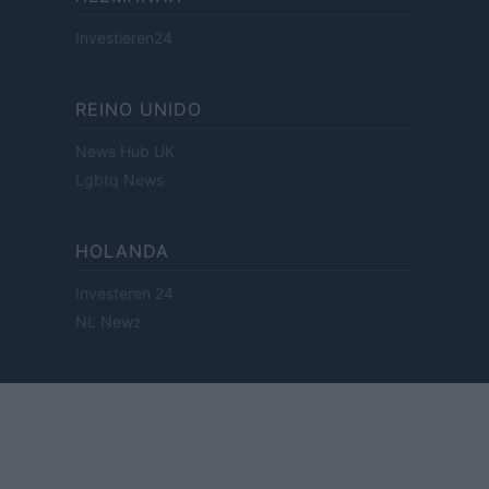
Investieren24
REINO UNIDO
News Hub UK
Lgbtq News
HOLANDA
Investeren 24
NL Newz