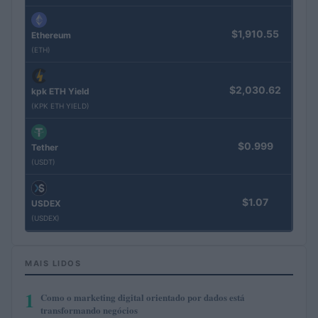
$1,910.55
Ethereum
(ETH)
$2,030.62
kpk ETH Yield
(KPK ETH YIELD)
$0.999
Tether
(USDT)
$1.07
USDEX
(USDEX)
MAIS LIDOS
1
Como o marketing digital orientado por dados está
transformando negócios