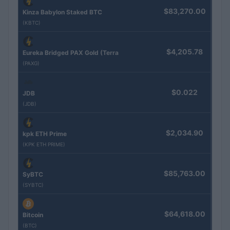
$83,270.00
Kinza Babylon Staked BTC
(KBTC)
$4,205.78
Eureka Bridged PAX Gold (Terra
(PAXG)
$0.022
JDB
(JDB)
$2,034.90
kpk ETH Prime
(KPK ETH PRIME)
$85,763.00
SyBTC
(SYBTC)
$64,618.00
Bitcoin
(BTC)