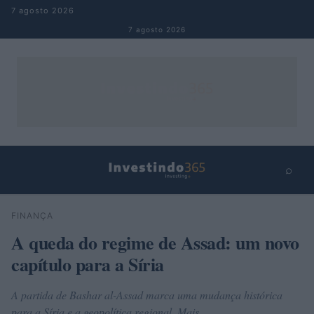
Pular para o conteúdo
7 agosto 2026
7 agosto 2026
⌕
×
⌕
FINANÇA
Buscar
A queda do regime de Assad: um novo
capítulo para a Síria
A partida de Bashar al-Assad marca uma mudança histórica
para a Síria e a geopolítica regional. Mais