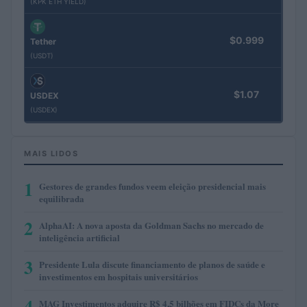
(KPK ETH YIELD)
$0.999
Tether
(USDT)
$1.07
USDEX
(USDEX)
MAIS LIDOS
1
Gestores de grandes fundos veem eleição presidencial mais
equilibrada
2
AlphaAI: A nova aposta da Goldman Sachs no mercado de
inteligência artificial
3
Presidente Lula discute financiamento de planos de saúde e
investimentos em hospitais universitários
4
MAG Investimentos adquire R$ 4,5 bilhões em FIDCs da More