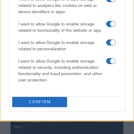
related to analytics like cookies on web or
device identifiers in apps.
I want to allow Google to enable storage
Gávea Investimentos fecha multimercados e transfere R$ 2
related to functionality of the website or app.
bilhões para Bradesco Asset
Rafael Oliveira · 5 ago 2026
I want to allow Google to enable storage
related to personalization.
I want to allow Google to enable storage
COTAÇÕES CRYPTO
related to security, including authentication
functionality and fraud prevention, and other
Nome
Preço
user protection.
$83,270.00
Kinza Babylon Staked BTC
CONFIRM
(KBTC)
$4,205.78
Eureka Bridged PAX Gold (Terra
(PAXG)