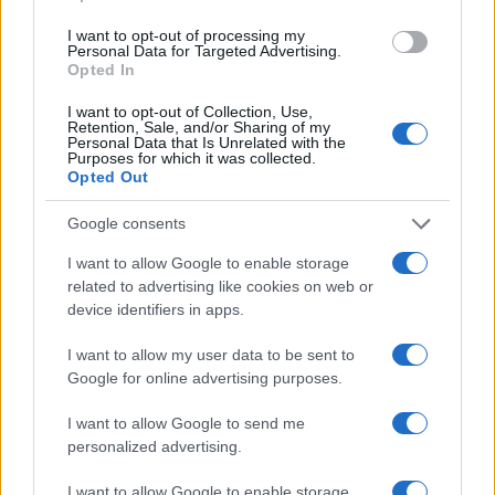
I want to opt-out of processing my
Personal Data for Targeted Advertising.
Opted In
I want to opt-out of Collection, Use,
Retention, Sale, and/or Sharing of my
Personal Data that Is Unrelated with the
Purposes for which it was collected.
Opted Out
Presidente Lula propõe política fiscal séria para reduzir juros e
critica limitações orçamentárias
Google consents
Rafael Oliveira · 6 ago 2026
I want to allow Google to enable storage
related to advertising like cookies on web or
FINANÇA
device identifiers in apps.
I want to allow my user data to be sent to
Google for online advertising purposes.
I want to allow Google to send me
personalized advertising.
I want to allow Google to enable storage