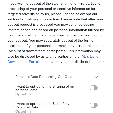
If you wish to opt-out of the sale, sharing to third parties, or
processing of your personal or sensitive information for
targeted advertising by us, please use the below opt-out
section to confirm your selection. Please note that after your
opt-out request is processed you may continue seeing
interest-based ads based on personal information utilized by
us or personal information disclosed to third parties prior to
your opt-out. You may separately opt-out of the further
disclosure of your personal information by third parties on the
IAB’s list of downstream participants. This information may
also be disclosed by us to third parties on the
IAB’s List of
Downstream Participants
that may further disclose it to other
Ouro e dólar sob pressão: como os mercados estão
third parties.
respondendo às últimas notícias
Please note that this website/app uses one or more Google
Beatriz Almeida · 6 ago 2026
Personal Data Processing Opt Outs
services and may gather and store information including but
not limited to your visit or usage behaviour. You may click to
I want to opt-out of the Sharing of my
FINANÇA
personal data.
grant or deny consent to Google and its third-party tags to
Opted In
use your data for below specified purposes in below Google
consent section.
I want to opt-out of the Sale of my
Personal Data.
Opted In