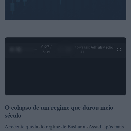
0:28 /
Ad
hub
Media
POWERED
1
/
4
3:09
BY
O colapso de um regime que durou meio
século
A recente queda do regime de Bashar al-Assad, após mais