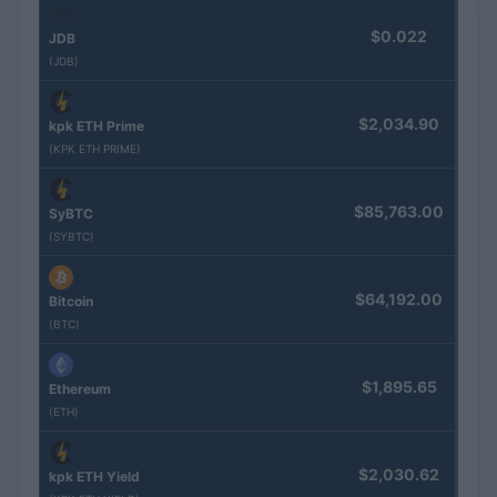
$0.022
JDB
(JDB)
$2,034.90
kpk ETH Prime
(KPK ETH PRIME)
$85,763.00
SyBTC
(SYBTC)
$64,192.00
Bitcoin
(BTC)
$1,895.65
Ethereum
(ETH)
$2,030.62
kpk ETH Yield