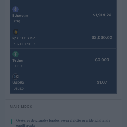
$1,914.24
Ethereum
(ETH)
$2,030.62
kpk ETH Yield
(KPK ETH YIELD)
$0.999
Tether
(USDT)
$1.07
USDEX
(USDEX)
MAIS LIDOS
1
Gestores de grandes fundos veem eleição presidencial mais
equilibrada