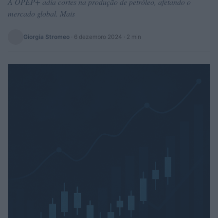
A OPEP+ adia cortes na produção de petróleo, afetando o
mercado global. Mais
Giorgia Stromeo
·
6 dezembro 2024
· 2 min