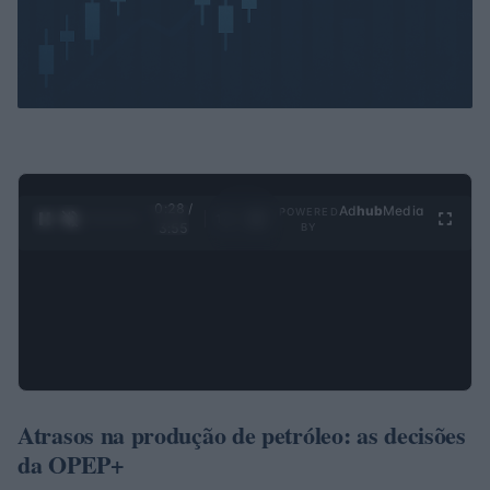
0:29 /
Ad
hub
Media
POWERED
1
/
4
3:55
BY
Atrasos na produção de petróleo: as decisões
da OPEP+