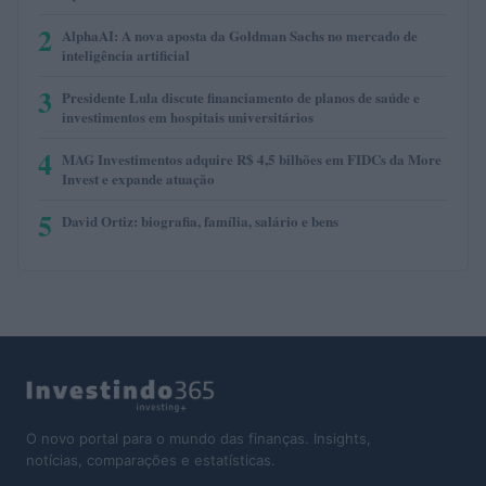
2
AlphaAI: A nova aposta da Goldman Sachs no mercado de
inteligência artificial
3
Presidente Lula discute financiamento de planos de saúde e
investimentos em hospitais universitários
4
MAG Investimentos adquire R$ 4,5 bilhões em FIDCs da More
Invest e expande atuação
5
David Ortiz: biografia, família, salário e bens
O novo portal para o mundo das finanças. Insights,
notícias, comparações e estatísticas.