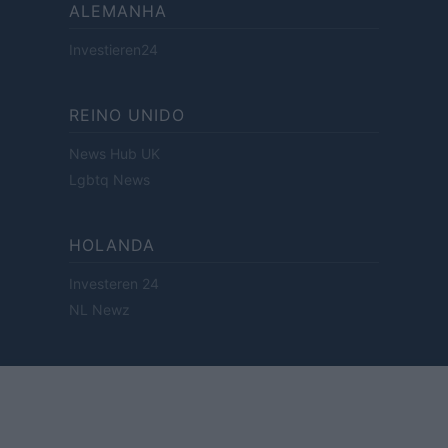
ALEMANHA
Investieren24
REINO UNIDO
News Hub UK
Lgbtq News
HOLANDA
Investeren 24
NL Newz