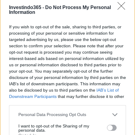
Investindo365 -
Do Not Process My Personal
Information
Continue lendo
If you wish to opt-out of the sale, sharing to third parties, or
processing of your personal or sensitive information for
targeted advertising by us, please use the below opt-out
FINANÇA
section to confirm your selection. Please note that after your
opt-out request is processed you may continue seeing
interest-based ads based on personal information utilized by
us or personal information disclosed to third parties prior to
your opt-out. You may separately opt-out of the further
disclosure of your personal information by third parties on the
IAB’s list of downstream participants. This information may
also be disclosed by us to third parties on the
IAB’s List of
Downstream Participants
that may further disclose it to other
third parties.
Please note that this website/app uses one or more Google
Personal Data Processing Opt Outs
services and may gather and store information including but
Autoridades do Fed avaliam impacto dos investimentos
not limited to your visit or usage behaviour. You may click to
I want to opt-out of the Sharing of my
acelerados em inteligência artificial
personal data.
grant or deny consent to Google and its third-party tags to