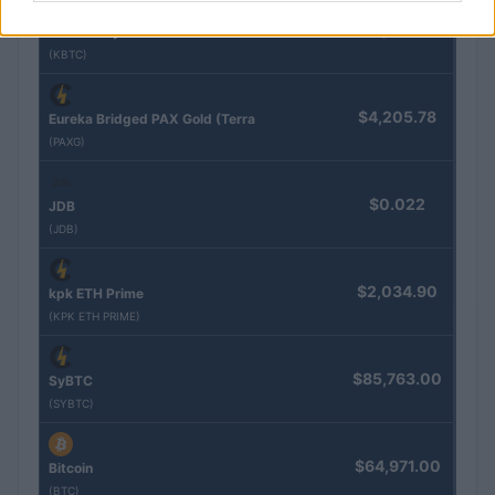
$83,270.00
Kinza Babylon Staked BTC
(KBTC)
$4,205.78
Eureka Bridged PAX Gold (Terra
(PAXG)
$0.022
JDB
(JDB)
$2,034.90
kpk ETH Prime
(KPK ETH PRIME)
$85,763.00
SyBTC
(SYBTC)
$64,971.00
Bitcoin
(BTC)