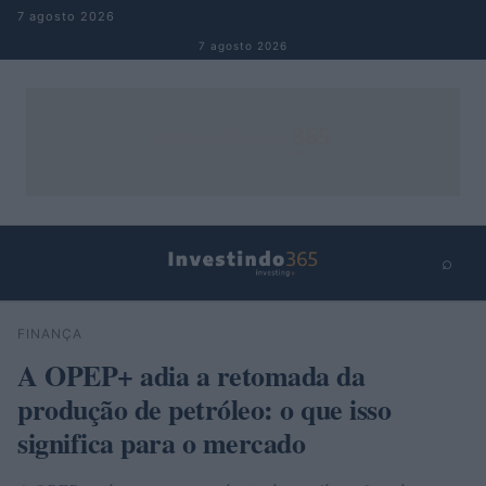
Pular para o conteúdo
7 agosto 2026
7 agosto 2026
⌕
×
⌕
FINANÇA
Buscar
A OPEP+ adia a retomada da
produção de petróleo: o que isso
significa para o mercado