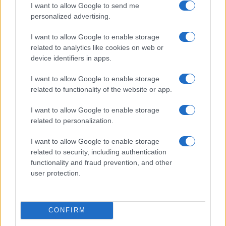
I want to allow Google to send me
personalized advertising.
I want to allow Google to enable storage
related to analytics like cookies on web or
device identifiers in apps.
I want to allow Google to enable storage
related to functionality of the website or app.
I want to allow Google to enable storage
related to personalization.
Presidente Lula propõe política fiscal séria para reduzir juros e
critica limitações orçamentárias
I want to allow Google to enable storage
Rafael Oliveira · 6 ago 2026
related to security, including authentication
functionality and fraud prevention, and other
user protection.
COTAÇÕES CRYPTO
Nome
Preço
CONFIRM