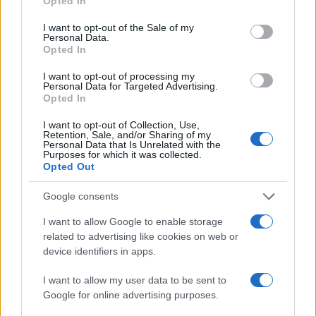
Opted In
Beatriz Almeida · 7 ago 2026
use your data for below specified purposes in below Google
consent section.
I want to opt-out of the Sale of my
FINANÇA
Personal Data.
Opted In
I want to opt-out of processing my
Personal Data for Targeted Advertising.
Opted In
I want to opt-out of Collection, Use,
Retention, Sale, and/or Sharing of my
Personal Data that Is Unrelated with the
Purposes for which it was collected.
Opted Out
Google consents
I want to allow Google to enable storage
Ouro e dólar sob pressão: como os mercados estão
related to advertising like cookies on web or
respondendo às últimas notícias
device identifiers in apps.
Beatriz Almeida · 6 ago 2026
I want to allow my user data to be sent to
FINANÇA
Google for online advertising purposes.