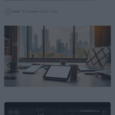
Staff
·
2 novembro 2025
· 1 min
0:28 /
Ad
hub
Media
POWERED
1
/
4
3:09
BY