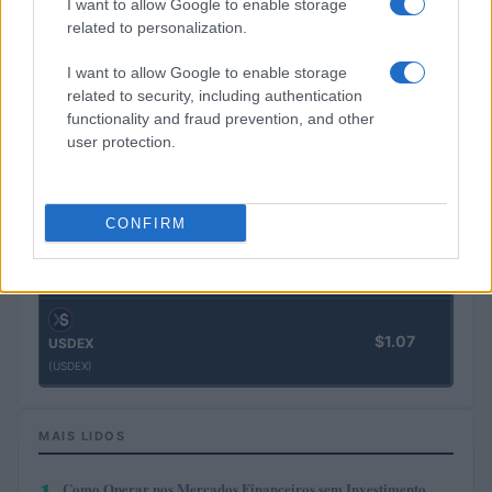
I want to allow Google to enable storage
(BTC)
related to personalization.
I want to allow Google to enable storage
$1,892.60
Ethereum
related to security, including authentication
(ETH)
functionality and fraud prevention, and other
user protection.
$2,030.62
kpk ETH Yield
(KPK ETH YIELD)
CONFIRM
$0.999
Tether
(USDT)
$1.07
USDEX
(USDEX)
MAIS LIDOS
Como Operar nos Mercados Financeiros sem Investimento