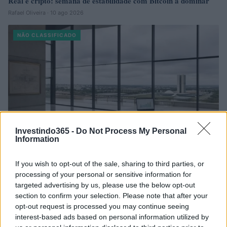
Real e cripto: semana de estabilidade com Bitcoin a dominar
Rafael Oliveira · 10 ago 2026
NÃO CLASSIFICADO
Investindo365 -
Do Not Process My Personal
Information
If you wish to opt-out of the sale, sharing to third parties, or
processing of your personal or sensitive information for
Plano de governo de Lula: soberania, investimentos e reforma
tributária
targeted advertising by us, please use the below opt-out
section to confirm your selection. Please note that after your
Rafael Oliveira · 9 ago 2026
opt-out request is processed you may continue seeing
interest-based ads based on personal information utilized by
NÃO CLASSIFICADO