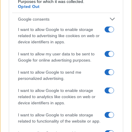
Purposes for which it was collected.
Opted Out
$83,270.00
Kinza Babylon Staked BTC
Google consents
(KBTC)
I want to allow Google to enable storage
related to advertising like cookies on web or
$4,205.78
Eureka Bridged PAX Gold (Terra
device identifiers in apps.
(PAXG)
I want to allow my user data to be sent to
Google for online advertising purposes.
$0.022
JDB
(JDB)
I want to allow Google to send me
personalized advertising.
$2,034.90
kpk ETH Prime
I want to allow Google to enable storage
(KPK ETH PRIME)
related to analytics like cookies on web or
device identifiers in apps.
$85,763.00
SyBTC
(SYBTC)
I want to allow Google to enable storage
related to functionality of the website or app.
$64,619.00
Bitcoin