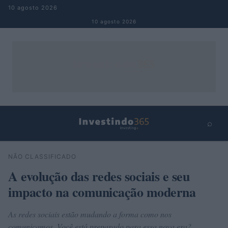
Pular para o conteúdo
10 agosto 2026
10 agosto 2026
⌕
×
⌕
NÃO CLASSIFICADO
Buscar
A evolução das redes sociais e seu
impacto na comunicação moderna
As redes sociais estão mudando a forma como nos
comunicamos. Você está preparado para essa nova era?