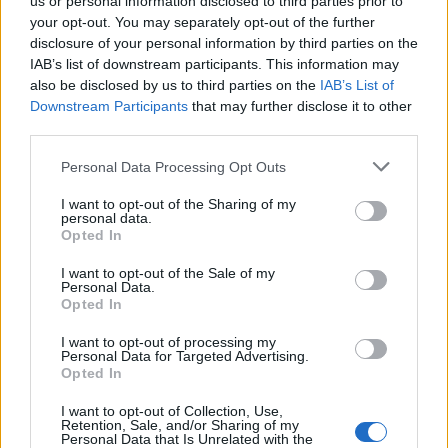
us or personal information disclosed to third parties prior to
your opt-out. You may separately opt-out of the further
disclosure of your personal information by third parties on the
IAB’s list of downstream participants. This information may
also be disclosed by us to third parties on the
IAB’s List of
Downstream Participants
that may further disclose it to other
third parties.
Please note that this website/app uses one or more Google
Personal Data Processing Opt Outs
services and may gather and store information including but
not limited to your visit or usage behaviour. You may click to
I want to opt-out of the Sharing of my
personal data.
grant or deny consent to Google and its third-party tags to
Opted In
use your data for below specified purposes in below Google
Redução histórica do desmatamento na Amazônia entre agosto
consent section.
I want to opt-out of the Sale of my
de 2026 e julho de 2026
Personal Data.
Opted In
Beatriz Almeida · 7 ago 2026
I want to opt-out of processing my
Personal Data for Targeted Advertising.
Opted In
COTAÇÕES CRYPTO
I want to opt-out of Collection, Use,
Retention, Sale, and/or Sharing of my
Nome
Preço
Personal Data that Is Unrelated with the