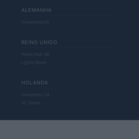
ALEMANHA
Investieren24
REINO UNIDO
News Hub UK
Lgbtq News
HOLANDA
Investeren 24
NL Newz