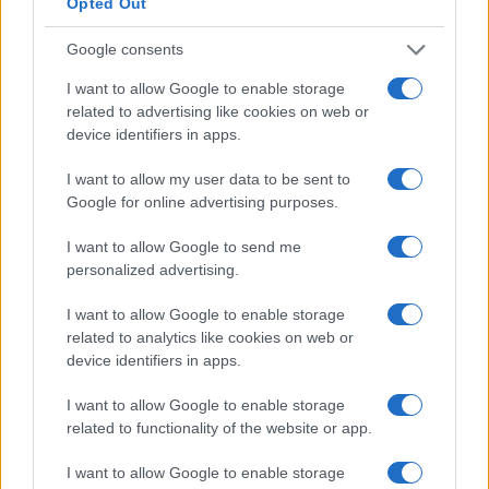
Opted Out
preços em alta.
Google consents
Porém, uma dica: eu esperaria que TKING terminasse de
I want to allow Google to enable storage
entrar em colapso antes de colocar qualquer dinheiro em
related to advertising like cookies on web or
risco.
device identifiers in apps.
Samoyedcoin
(SAMO)
I want to allow my user data to be sent to
Google for online advertising purposes.
Embora os americanos possam não reconhecê-lo
I want to allow Google to send me
imediatamente, Samoyedcoin é mais uma moeda meme de
personalized advertising.
inspiração canina. Neste caso, estamos falando da raça de
cachorro Samoyed, que é originária da Sibéria. De acordo
I want to allow Google to enable storage
related to analytics like cookies on web or
com o American Kennel Club , Samoyeds são brincalhões
device identifiers in apps.
e animados, mas carregam uma veia teimosa.
I want to allow Google to enable storage
Do ponto de vista técnico, Samoyedcoin é fascinante por
related to functionality of the website or app.
dois motivos. Primeiro, como expliquei sobre outros
I want to allow Google to enable storage
possíveis candidatos para o próximo Shiba Inu, os tokens