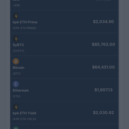
(JDB)
$2,034.90
kpk ETH Prime
(KPK ETH PRIME)
$85,763.00
SyBTC
(SYBTC)
$64,431.00
Bitcoin
(BTC)
$1,907.13
Ethereum
(ETH)
$2,030.62
kpk ETH Yield
(KPK ETH YIELD)