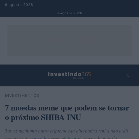
Pular para o conteúdo
6 agosto 2026
6 agosto 2026
⌕
×
⌕
INVESTIMENTOS
Buscar
7 moedas meme que podem se tornar
o próximo SHIBA INU
Talvez nenhuma outra criptomoeda alternativa tenha tido mais
impacto nos mercados especulativos de ativos digitais do