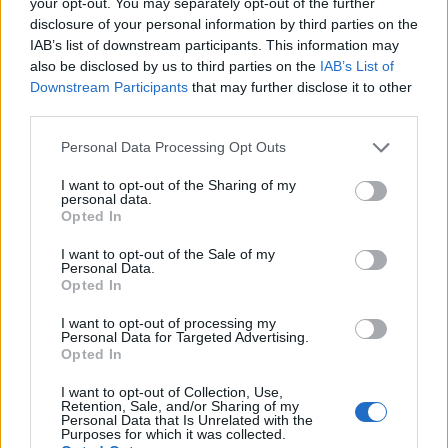
your opt-out. You may separately opt-out of the further
King, gerando atenção generalizada. Coisas legais.
disclosure of your personal information by third parties on the
IAB’s list of downstream participants. This information may
Como Hoge Finance, repetirei os mesmos avisos
also be disclosed by us to third parties on the
IAB’s List of
Downstream Participants
that may further disclose it to other
fundamentais. Primeiro, uma moeda deflacionária não é
third parties.
necessariamente um ativo, assim como uma moeda
Please note that this website/app uses one or more Google
inflacionária não é ideal se sair do controle. Em vez disso,
Personal Data Processing Opt Outs
services and may gather and store information including but
o objetivo de qualquer moeda é a estabilidade. Dessa
not limited to your visit or usage behaviour. You may click to
I want to opt-out of the Sharing of my
personal data.
forma, gera confiança entre seus usuários.
grant or deny consent to Google and its third-party tags to
Opted In
use your data for below specified purposes in below Google
Em segundo lugar, não caia na armadilha da falácia da
consent section.
I want to opt-out of the Sale of my
Personal Data.
raridade. Só porque há poucos de algo, isso não significa
Opted In
que esses itens específicos sejam valiosos.
I want to opt-out of processing my
Personal Data for Targeted Advertising.
Em vez disso, se você vai apostar no Tiger King porque
Opted In
acha que ele pode ser o próximo Shiba Inu, faça isso por
I want to opt-out of Collection, Use,
seu padrão lógico de negociação. Em altas anteriores, o
Retention, Sale, and/or Sharing of my
Personal Data that Is Unrelated with the
aumento do volume parece confirmar consistentemente os
Purposes for which it was collected.