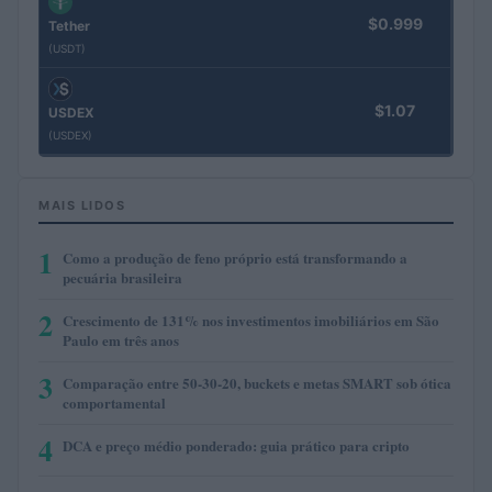
$0.999
Tether
(USDT)
$1.07
USDEX
(USDEX)
MAIS LIDOS
1
Como a produção de feno próprio está transformando a
pecuária brasileira
2
Crescimento de 131% nos investimentos imobiliários em São
Paulo em três anos
3
Comparação entre 50-30-20, buckets e metas SMART sob ótica
comportamental
4
DCA e preço médio ponderado: guia prático para cripto