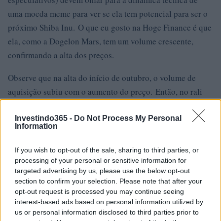
uma moeda meme para ver se ela tem potencial para ser o
próximo Shiba Inu. O que eu gosto na Hoge Finance é que
ela, como a Dogelon Mars, tem um volume crescente,
confirmando a alta dos preços.
Observe que na alta do início de outubro, o volume de
aquisição subiu com o aumento do preço. Então, no rali
mais recente que culminou em meados de outubro, o
volume se expandiu substancialmente. Essa é a lógica que
Investindo365 -
Do Not Process My Personal
Information
gosto de ver antes de investir meus próprios dólares no
que é possivelmente o próximo Shiba Inu.
If you wish to opt-out of the sale, sharing to third parties, or
processing of your personal or sensitive information for
Tiger King (TKING)
targeted advertising by us, please use the below opt-out
section to confirm your selection. Please note that after your
Outra moeda de meme deflacionária, Tiger King leva o
opt-out request is processed you may continue seeing
nome de um reality show de mesmo nome. O personagem
interest-based ads based on personal information utilized by
us or personal information disclosed to third parties prior to
principal do show, Joe Exotic, endossou o token Tiger