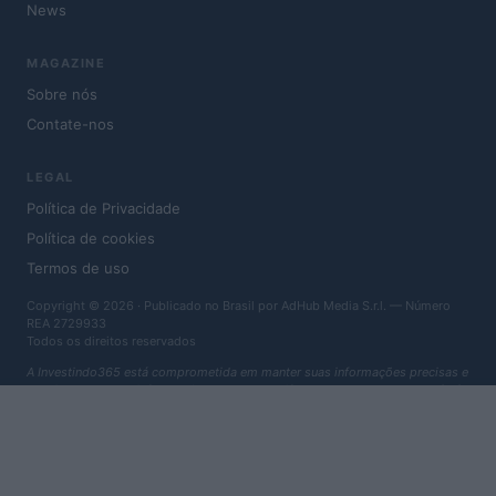
News
MAGAZINE
Sobre nós
Contate-nos
LEGAL
Política de Privacidade
Política de cookies
Termos de uso
Copyright © 2026 · Publicado no Brasil por AdHub Media S.r.l. — Número
REA 2729933
Todos os direitos reservados
A Investindo365 está comprometida em manter suas informações precisas e
atualizadas. Essas informações podem ser diferentes daquelas que você vê
ao visitar uma instituição financeira, provedor de serviços ou site de produto
específico. Todos os produtos financeiros, compra de produtos e serviços
são apresentados sem garantia. Ao avaliar as ofertas, consulte os termos e
condições da instituição financeira.