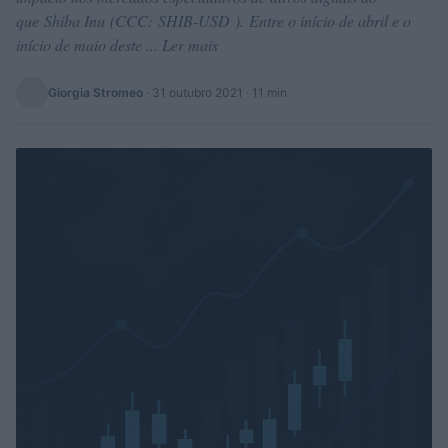
que Shiba Inu (CCC: SHIB-USD ). Entre o início de abril e o
início de maio deste ... Ler mais
Giorgia Stromeo
·
31 outubro 2021
· 11 min