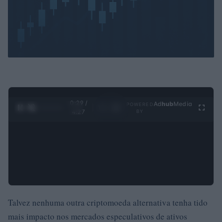
0:30 /
Ad
hub
Media
POWERED
1
/
4
4:27
BY
Talvez nenhuma outra criptomoeda alternativa tenha tido
mais impacto nos mercados especulativos de ativos