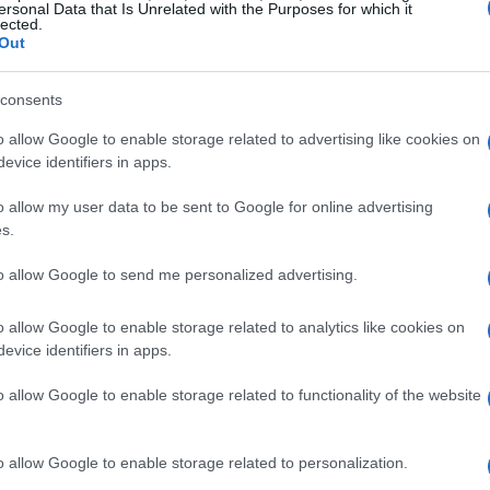
ersonal Data that Is Unrelated with the Purposes for which it
lected.
Out
ue é um esquema fraudulento ou Ponzi. Sem dúvida,
consents
vestimento volátil e altamente especulativo com um
o allow Google to enable storage related to advertising like cookies on
 significa que você não deve comprar Safemoon?Vale a
evice identifiers in apps.
 torná-lo um milionário?
o allow my user data to be sent to Google for online advertising
s.
rcial da Safemoon, observando os 4 prós e os 4
to allow Google to send me personalized advertising.
ão, você pode decidir comprar Safemoon ou escolher
o allow Google to enable storage related to analytics like cookies on
evice identifiers in apps.
OON)?
o allow Google to enable storage related to functionality of the website
o mercado de criptografia com 777 trilhões de tokens
o allow Google to enable storage related to personalization.
0010. Antes do lançamento, os desenvolvedores