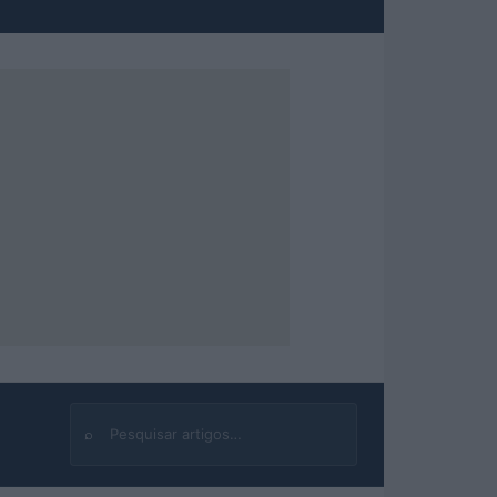
⌕
Buscar