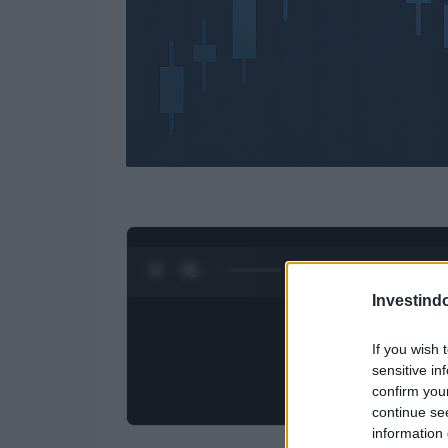
0:28 / 3:09
1
/
4
Investind
If you wish 
sensitive in
confirm you
continue se
information 