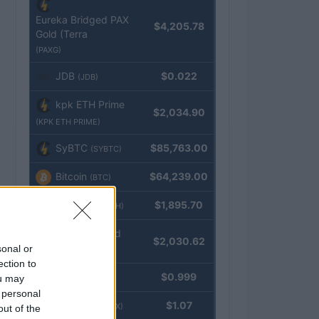
Eureka Bridged PAX
$4,205.78
Gold (Terra
(PAXG)
JDB
$0.022
(JDB)
kpk ETH Prime
$2,034.90
(KPK ETH PRIME)
SyBTC
$85,763.00
(SYBTC)
Bitcoin
$64,239.00
(BTC)
Ethereum
$1,895.70
(ETH)
kpk ETH Yield
$2,030.62
sonal or
(KPK ETH YIELD)
ection to
Tether
$0.999
ou may
(USDT)
 personal
USDEX
$1.07
(USDEX)
out of the