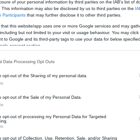
losure of your personal information by third parties on the IAB’s list of
afia em março de 2021, mas não demorou muito para
. This information may also be disclosed by us to third parties on the
IA
dores em criptografia. Safemoon rapidamente
Participants
that may further disclose it to other third parties.
pós o lançamento. Em questão de dias, o preço do
 that this website/app uses one or more Google services and may gath
including but not limited to your visit or usage behaviour. You may click 
 to Google and its third-party tags to use your data for below specifi
ogle consent section.
l Data Processing Opt Outs
o opt-out of the Sharing of my personal data.
In
o opt-out of the Sale of my Personal Data.
In
to opt-out of processing my Personal Data for Targeted
ing.
In
o opt-out of Collection, Use, Retention, Sale, and/or Sharing