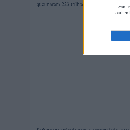
queimaram 223 trilhões de tokens.
I want t
authenti
Safemooné voltado para a comunidade, gera