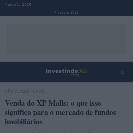
Pular para o conteúdo
7 agosto 2026
7 agosto 2026
⌕
×
⌕
NÃO CLASSIFICADO
Buscar
Venda do XP Malls: o que isso
significa para o mercado de fundos
imobiliários