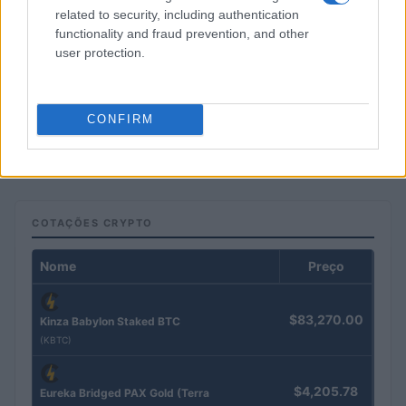
related to security, including authentication
functionality and fraud prevention, and other
user protection.
Petróleo Brent cai 8.46% e arrasta commodities em queda
CONFIRM
generalizada
Rafael Oliveira · 4 ago 2026
COTAÇÕES CRYPTO
Nome
Preço
$83,270.00
Kinza Babylon Staked BTC
(KBTC)
$4,205.78
Eureka Bridged PAX Gold (Terra