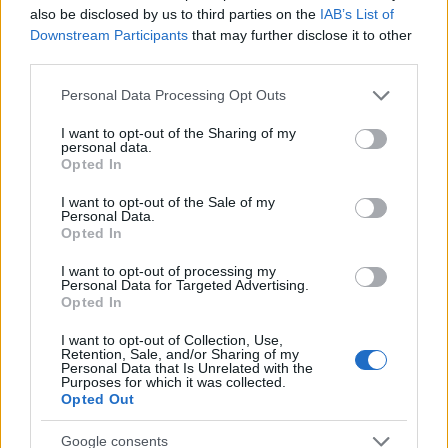
NÃO CLASSIFICADO
also be disclosed by us to third parties on the
IAB’s List of
Downstream Participants
that may further disclose it to other
third parties.
Please note that this website/app uses one or more Google
Personal Data Processing Opt Outs
services and may gather and store information including but
not limited to your visit or usage behaviour. You may click to
I want to opt-out of the Sharing of my
personal data.
grant or deny consent to Google and its third-party tags to
Opted In
use your data for below specified purposes in below Google
consent section.
I want to opt-out of the Sale of my
Personal Data.
Opted In
I want to opt-out of processing my
Petróleo Brent cai 8.3% e arrasta commodities em agosto de
Personal Data for Targeted Advertising.
Opted In
2026
Rafael Oliveira · 6 ago 2026
I want to opt-out of Collection, Use,
Retention, Sale, and/or Sharing of my
Personal Data that Is Unrelated with the
NÃO CLASSIFICADO
Purposes for which it was collected.
Opted Out
Google consents