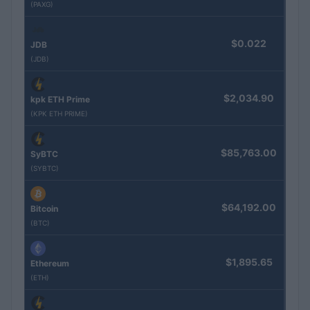
(PAXG)
$0.022
JDB
(JDB)
$2,034.90
kpk ETH Prime
(KPK ETH PRIME)
$85,763.00
SyBTC
(SYBTC)
$64,192.00
Bitcoin
(BTC)
$1,895.65
Ethereum
(ETH)