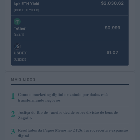
$2,030.62
kpk ETH Yield
(KPK ETH YIELD)
$0.999
Tether
(USDT)
$1.07
USDEX
(USDEX)
MAIS LIDOS
1
Como o marketing digital orientado por dados está
transformando negócios
2
Justiça do Rio de Janeiro decide sobre divisão de bens de
Zagallo
3
Resultados da Pague Menos no 2T26: lucro, receita e expansão
digital