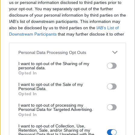
us or personal information disclosed to third parties prior to
your opt-out. You may separately opt-out of the further
disclosure of your personal information by third parties on the
IAB’s list of downstream participants. This information may
also be disclosed by us to third parties on the
IAB’s List of
Downstream Participants
that may further disclose it to other
Continue lendo
third parties.
Please note that this website/app uses one or more Google
Personal Data Processing Opt Outs
INVESTIMENTOS
services and may gather and store information including but
not limited to your visit or usage behaviour. You may click to
I want to opt-out of the Sharing of my
personal data.
grant or deny consent to Google and its third-party tags to
Opted In
use your data for below specified purposes in below Google
consent section.
I want to opt-out of the Sale of my
Personal Data.
Opted In
I want to opt-out of processing my
Personal Data for Targeted Advertising.
Opted In
I want to opt-out of Collection, Use,
Retention, Sale, and/or Sharing of my
Personal Data that Is Unrelated with the