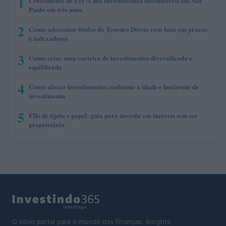
1
Crescimento de 131% nos investimentos imobiliários em São
Paulo em três anos
2
Como selecionar títulos do Tesouro Direto com base em prazos
e indexadores
3
Como criar uma carteira de investimentos diversificada e
equilibrada
4
Como alocar investimentos conforme a idade e horizonte de
investimento
5
FIIs de tijolo e papel: guia para investir em imóveis sem ser
proprietário
O novo portal para o mundo das finanças. Insights,