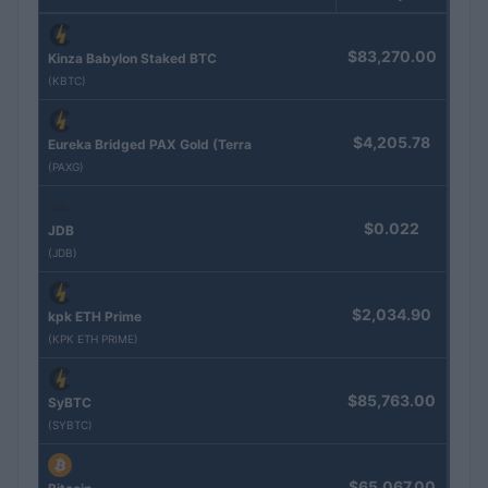
$83,270.00
Kinza Babylon Staked BTC
(KBTC)
$4,205.78
Eureka Bridged PAX Gold (Terra
(PAXG)
$0.022
JDB
(JDB)
$2,034.90
kpk ETH Prime
(KPK ETH PRIME)
$85,763.00
SyBTC
(SYBTC)
$65,067.00