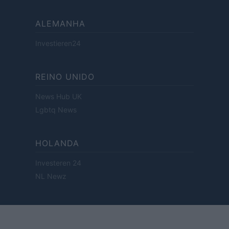
ALEMANHA
Investieren24
REINO UNIDO
News Hub UK
Lgbtq News
HOLANDA
Investeren 24
NL Newz