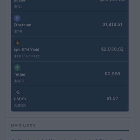
Bitcoin
(BTC)
$1,918.51
Ethereum
(ETH)
$2,030.62
kpk ETH Yield
(KPK ETH YIELD)
$0.999
Tether
(USDT)
$1.07
USDEX
(USDEX)
MAIS LIDOS