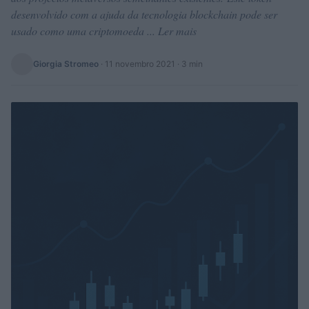
desenvolvido com a ajuda da tecnologia blockchain pode ser
usado como uma criptomoeda ... Ler mais
Giorgia Stromeo
·
11 novembro 2021
· 3 min