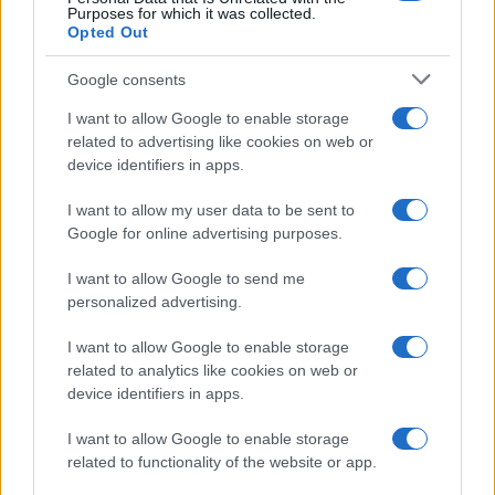
Estratégias para definir objetivos e balancear investimentos em
Purposes for which it was collected.
renda fixa
Opted Out
Rafael Oliveira · 10 ago 2026
Google consents
INVESTIMENTOS
I want to allow Google to enable storage
related to advertising like cookies on web or
device identifiers in apps.
I want to allow my user data to be sent to
Google for online advertising purposes.
I want to allow Google to send me
personalized advertising.
I want to allow Google to enable storage
related to analytics like cookies on web or
device identifiers in apps.
Renda Fixa em Julho de 2026: Debêntures IPCA+ Sobressaem
Bruno Costa · 10 ago 2026
I want to allow Google to enable storage
related to functionality of the website or app.
INVESTIMENTOS