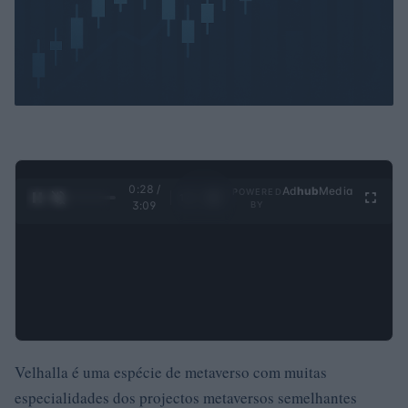
0:29 /
Ad
hub
Media
POWERED
1
/
4
3:09
BY
Velhalla é uma espécie de metaverso com muitas
especialidades dos projectos metaversos semelhantes