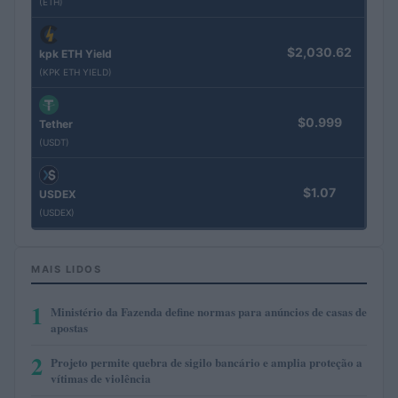
(ETH)
$2,030.62
kpk ETH Yield
(KPK ETH YIELD)
$0.999
Tether
(USDT)
$1.07
USDEX
(USDEX)
MAIS LIDOS
1
Ministério da Fazenda define normas para anúncios de casas de
apostas
2
Projeto permite quebra de sigilo bancário e amplia proteção a
vítimas de violência