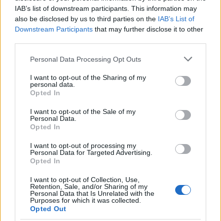
IAB’s list of downstream participants. This information may
also be disclosed by us to third parties on the
IAB’s List of
Downstream Participants
that may further disclose it to other
third parties.
Please note that this website/app uses one or more Google
Personal Data Processing Opt Outs
services and may gather and store information including but
not limited to your visit or usage behaviour. You may click to
I want to opt-out of the Sharing of my
personal data.
grant or deny consent to Google and its third-party tags to
Opted In
use your data for below specified purposes in below Google
consent section.
I want to opt-out of the Sale of my
Personal Data.
Opted In
I want to opt-out of processing my
Personal Data for Targeted Advertising.
Opted In
I want to opt-out of Collection, Use,
Retention, Sale, and/or Sharing of my
Personal Data that Is Unrelated with the
Purposes for which it was collected.
Opted Out