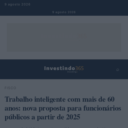
Pular para o conteúdo
9 agosto 2026
9 agosto 2026
⌕
×
⌕
FISCO
Buscar
Trabalho inteligente com mais de 60
anos: nova proposta para funcionários
públicos a partir de 2025