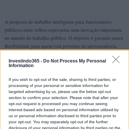
.
A proposta de trabalho inteligente para funcionários
públicos mais velhos representa uma inovação importante
no mundo do trabalho público. O objetivo é garantir maior
flexibilidade para quem está próximo da aposentadoria,
melhorando a qualidade de vida e apoiando a
Investindo365 -
Do Not Process My Personal
sustentabilidade do sistema previdenciário. Estamos
Information
aguardando os detalhes finais que serão anunciados com o
regulamento de implementação em 2025
If you wish to opt-out of the sale, sharing to third parties, or
processing of your personal or sensitive information for
.
targeted advertising by us, please use the below opt-out
section to confirm your selection. Please note that after your
opt-out request is processed you may continue seeing
interest-based ads based on personal information utilized by
AUTOR
us or personal information disclosed to third parties prior to
Giorgia Stromeo
your opt-out. You may separately opt-out of the further
disclosure of your personal information by third parties on the