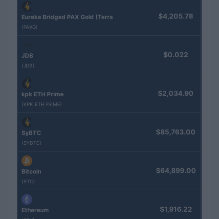
$4,205.78
Eureka Bridged PAX Gold (Terra
(PAXG)
$0.022
JDB
(JDB)
$2,034.90
kpk ETH Prime
(KPK ETH PRIME)
$85,763.00
SyBTC
(SYBTC)
$64,899.00
Bitcoin
(BTC)
$1,916.22
Ethereum