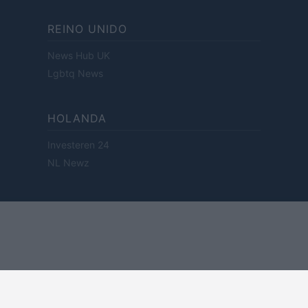
REINO UNIDO
News Hub UK
Lgbtq News
HOLANDA
Investeren 24
NL Newz