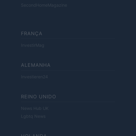
SecondHomeMagazine
FRANÇA
InvestirMag
ALEMANHA
Investieren24
REINO UNIDO
News Hub UK
Lgbtq News