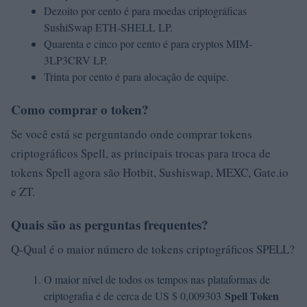
Dezoito por cento é para moedas criptográficas
SushiSwap ETH-SHELL LP.
Quarenta e cinco por cento é para cryptos MIM-
3LP3CRV LP.
Trinta por cento é para alocação de equipe.
Como comprar o token?
Se você está se perguntando onde comprar tokens
criptográficos Spell, as principais trocas para troca de
tokens Spell agora são Hotbit, Sushiswap, MEXC, Gate.io
e ZT.
Quais são as perguntas frequentes?
Q-Qual é o maior número de tokens criptográficos SPELL?
O maior nível de todos os tempos nas plataformas de
Spell Token
criptografia é de cerca de US $ 0,009303