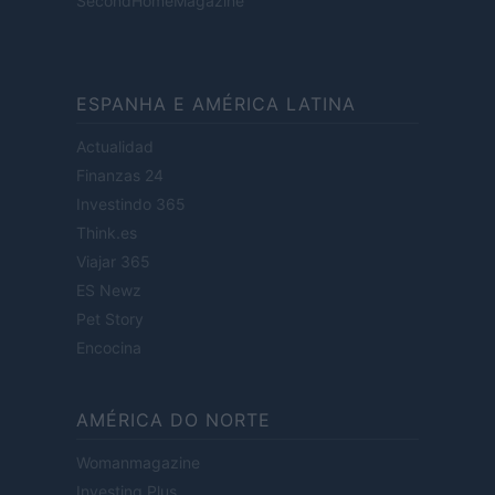
SecondHomeMagazine
ESPANHA E AMÉRICA LATINA
Actualidad
Finanzas 24
Investindo 365
Think.es
Viajar 365
ES Newz
Pet Story
Encocina
AMÉRICA DO NORTE
Womanmagazine
Investing Plus