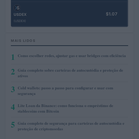
$1.07
USDEX
(USDEX)
MAIS LIDOS
1
Como escolher redes, ajustar gas e usar bridges com eficiência
2
Guia completo sobre carteiras de autocustódia e proteção de
ativos
3
Cold wallets: passo a passo para configurar e usar com
segurança
4
Lite Loan da Binance: como funciona o empréstimo de
stablecoins com Bitcoin
5
Guia completo de segurança para carteiras de autocustódia e
proteção de criptomoedas