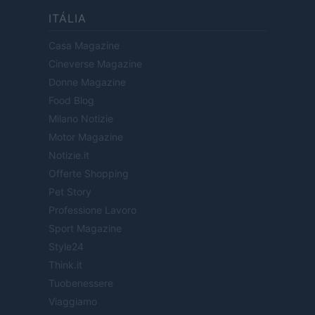
ITÁLIA
Casa Magazine
Cineverse Magazine
Donne Magazine
Food Blog
Milano Notizie
Motor Magazine
Notizie.it
Offerte Shopping
Pet Story
Professione Lavoro
Sport Magazine
Style24
Think.it
Tuobenessere
Viaggiamo