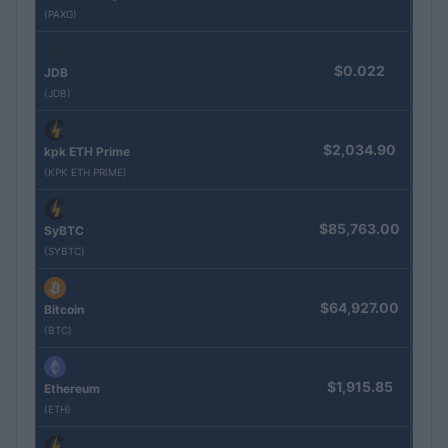
(PAXG)
$0.022
JDB
(JDB)
$2,034.90
kpk ETH Prime
(KPK ETH PRIME)
$85,763.00
SyBTC
(SYBTC)
$64,927.00
Bitcoin
(BTC)
$1,915.85
Ethereum
(ETH)