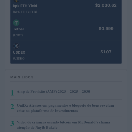
$2,030.62
kpk ETH Yield
(KPK ETH YIELD)
$0.999
Tether
(USDT)
$1.07
USDEX
(USDEX)
MAIS LIDOS
1
Amp de Previsão (AMP) 2023 – 2025 – 2030
2
OnilX: Atrasos em pagamentos e bloqueio de bens revelam
crise na plataforma de investimentos
3
Vídeo de crianças usando bitcoin em McDonald’s chama
atenção de Nayib Bukele