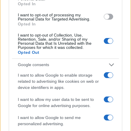
Opted In
MOEDAS CRIPTOGRÁFICAS
I want to opt-out of processing my
Personal Data for Targeted Advertising.
Opted In
I want to opt-out of Collection, Use,
Retention, Sale, and/or Sharing of my
Personal Data that Is Unrelated with the
Purposes for which it was collected.
Opted Out
Google consents
I want to allow Google to enable storage
related to advertising like cookies on web or
Bitcoin no comércio: volatilidade, infraestrutura e educação do
device identifiers in apps.
usuário
Rafael Oliveira · 10 ago 2026
I want to allow my user data to be sent to
Google for online advertising purposes.
MOEDAS CRIPTOGRÁFICAS
I want to allow Google to send me
personalized advertising.