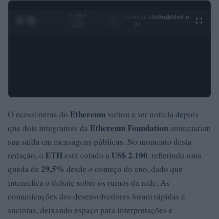
0:29 /
Ad
hub
Media
POWERED
1
/
4
3:19
BY
Ethereum
O ecossistema do
voltou a ser notícia depois
Ethereum Foundation
que dois integrantes da
anunciaram
sua saída em mensagens públicas. No momento desta
ETH
US$ 2.100
redação, o
está cotado a
, refletindo uma
29,5%
queda de
desde o começo do ano, dado que
intensifica o debate sobre os rumos da rede. As
comunicações dos desenvolvedores foram rápidas e
sucintas, deixando espaço para interpretações e