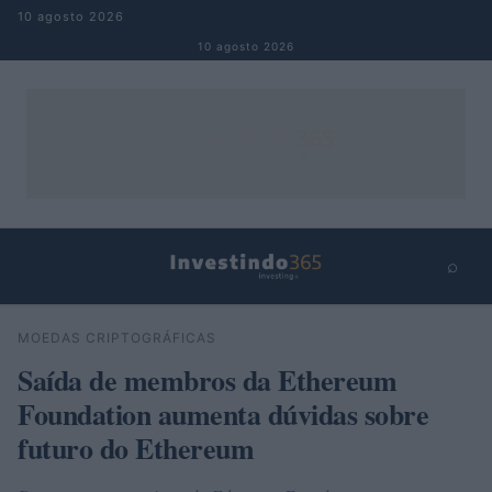
Pular para o conteúdo
10 agosto 2026
10 agosto 2026
⌕
×
⌕
MOEDAS CRIPTOGRÁFICAS
Buscar
Saída de membros da Ethereum
Foundation aumenta dúvidas sobre
futuro do Ethereum