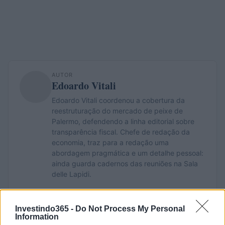
AUTOR
Edoardo Vitali
Edoardo Vitali coordenou a cobertura da
reestruturação do mercado de peixe de
Palermo, defendendo a linha editorial sobre
transparência fiscal. Chefe de redação da
economia, traz para a redação uma
abordagem pragmática e um detalhe pessoal:
ainda guarda cadernos das reuniões na Sala
delle Lapidi.
Investindo365 -
Do Not Process My Personal
Information