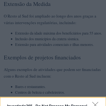
Extensão da Medida
O Resto al Sud foi ampliado ao longo dos anos graças a
várias intervenções regulatórias, incluindo:
Extensão da idade máxima dos beneficiários para 55 anos.
Inclusão dos municípios da cratera sísmica.
Extensão para atividades comerciais e ilhas menores.
Exemplos de projetos financiados
Alguns exemplos de atividades que podem ser financiadas
com o Resto al Sud incluem:
Bares e restaurantes.
Centros de beleza e cabeleireiros.
Hotéis.
Lavanderias.