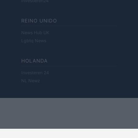
Investieren24
REINO UNIDO
News Hub UK
Lgbtq News
HOLANDA
Investeren 24
NL Newz