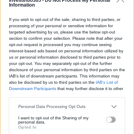
Investindo365 -
Do Not Process My Personal
Information
Série Rotis.
O Resto al Sud financiou 17.429 projetos até 1º de
If you wish to opt-out of the sale, sharing to third parties, or
processing of your personal or sensitive information for
fevereiro de 2024, com 881 milhões de euros concedidos e
targeted advertising by us, please use the below opt-out
61.283 empregos criados.
section to confirm your selection. Please note that after your
opt-out request is processed you may continue seeing
Resto al Sud 2024 representa uma oportunidade concreta
interest-based ads based on personal information utilized by
para quem deseja iniciar ou desenvolver uma atividade
us or personal information disclosed to third parties prior to
your opt-out. You may separately opt-out of the further
comercial no Sul ou em outras áreas específicas da Itália.
disclosure of your personal information by third parties on the
Com contribuições e financiamento direcionados, essa
IAB’s list of downstream participants. This information may
medida apoia o autoempreendedorismo e favorece o
also be disclosed by us to third parties on the
IAB’s List of
Downstream Participants
that may further disclose it to other
desenvolvimento econômico das regiões do sul e de
third parties.
outras áreas desfavorecidas.
Please note that this website/app uses one or more Google
Personal Data Processing Opt Outs
services and may gather and store information including but
not limited to your visit or usage behaviour. You may click to
I want to opt-out of the Sharing of my
personal data.
grant or deny consent to Google and its third-party tags to
Opted In
use your data for below specified purposes in below Google
AUTOR