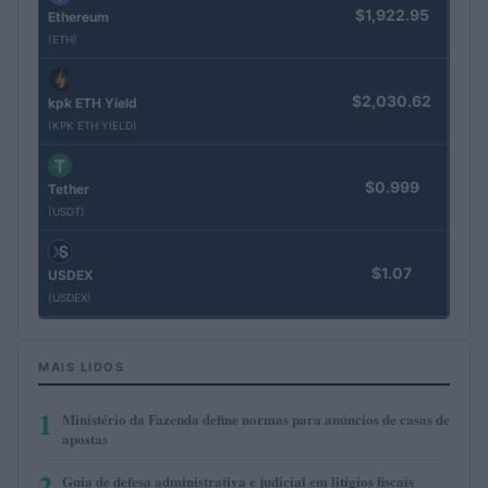
$1,922.95
Ethereum
(ETH)
$2,030.62
kpk ETH Yield
(KPK ETH YIELD)
$0.999
Tether
(USDT)
$1.07
USDEX
(USDEX)
MAIS LIDOS
1
Ministério da Fazenda define normas para anúncios de casas de
apostas
2
Guia de defesa administrativa e judicial em litígios fiscais