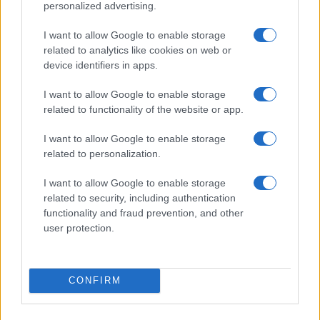
personalized advertising.
I want to allow Google to enable storage
related to analytics like cookies on web or
Continue lendo
device identifiers in apps.
I want to allow Google to enable storage
FISCO
related to functionality of the website or app.
I want to allow Google to enable storage
related to personalization.
I want to allow Google to enable storage
related to security, including authentication
functionality and fraud prevention, and other
user protection.
CONFIRM
Guia de defesa administrativa e judicial em litígios fiscais
Bruno Costa · 26 jul 2026