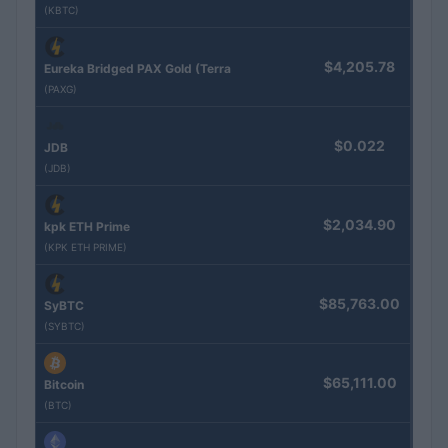
(KBTC)
$4,205.78
Eureka Bridged PAX Gold (Terra
(PAXG)
$0.022
JDB
(JDB)
$2,034.90
kpk ETH Prime
(KPK ETH PRIME)
$85,763.00
SyBTC
(SYBTC)
$65,111.00
Bitcoin
(BTC)