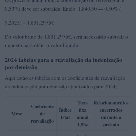
Da provisão anual total, a contribuição do INPS (igual a
0,50%) deve ser subtraída. Então: 1.840,50 — 0,50% (
9,2025) = 1.831,2975€
Do valor bruto de 1.831.2975€, será necessário subtrair o
imposto para obter o valor líquido.
2024 tabelas para a reavaliação da indenização
por demissão
Aqui estão as tabelas com os coeficientes de reavaliação
da indenização por demissão atualizados para 2024:
Taxa
Relacionamentos
Coeficiente
Índice
fixa
encerrados
Mese
de
Istat
anual
durante o
reavaliação
1,5%
período