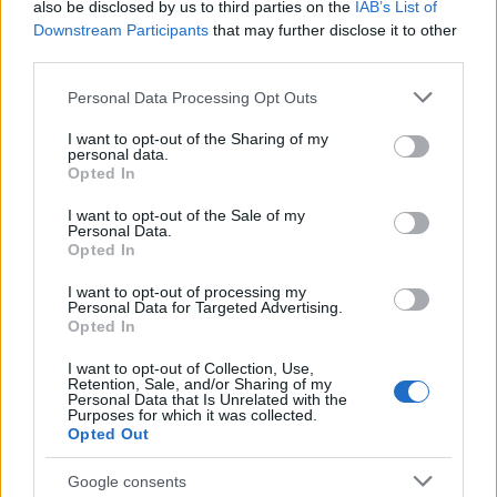
Conclusão
also be disclosed by us to third parties on the
IAB’s List of
Downstream Participants
that may further disclose it to other
O cálculo e a reavaliação da indenização por demissão são
third parties.
aspectos cruciais para os trabalhadores. Conhecer os
Please note that this website/app uses one or more Google
Personal Data Processing Opt Outs
coeficientes e as tabelas atualizadas para 2024 permite que
services and may gather and store information including but
not limited to your visit or usage behaviour. You may click to
I want to opt-out of the Sharing of my
você tenha uma visão clara de sua indenização por
personal data.
grant or deny consent to Google and its third-party tags to
Opted In
demissão. É importante manter-se atualizado sobre as
use your data for below specified purposes in below Google
mudanças que podem afetar a indenização por demissão e
consent section.
I want to opt-out of the Sale of my
Personal Data.
as regulamentações relacionadas
Opted In
.
I want to opt-out of processing my
Personal Data for Targeted Advertising.
Opted In
I want to opt-out of Collection, Use,
Retention, Sale, and/or Sharing of my
AUTOR
Personal Data that Is Unrelated with the
Giorgia Stromeo
Purposes for which it was collected.
Opted Out
Google consents