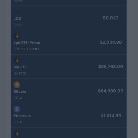
(PAXG)
$0.022
JDB
(JDB)
$2,034.90
kpk ETH Prime
(KPK ETH PRIME)
$85,763.00
SyBTC
(SYBTC)
$64,980.00
Bitcoin
(BTC)
$1,916.44
Ethereum
(ETH)