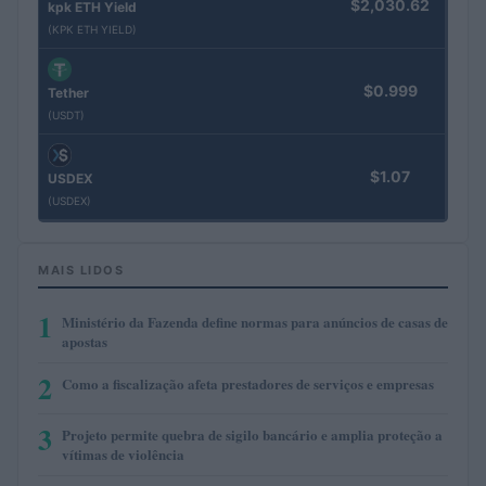
$2,030.62
kpk ETH Yield
(KPK ETH YIELD)
$0.999
Tether
(USDT)
$1.07
USDEX
(USDEX)
MAIS LIDOS
1
Ministério da Fazenda define normas para anúncios de casas de
apostas
2
Como a fiscalização afeta prestadores de serviços e empresas
3
Projeto permite quebra de sigilo bancário e amplia proteção a
vítimas de violência