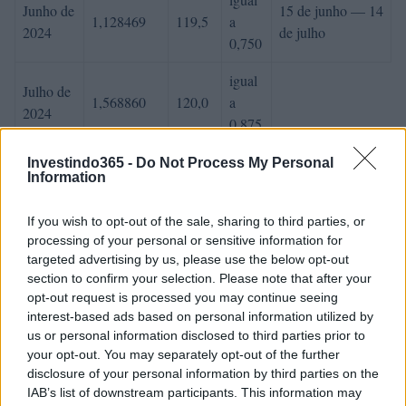
Junho de
15 de junho — 14
1,128469
119,5
a
2024
de julho
0,750
igual
Julho de
1,568860
120,0
a
2024
0,875
Investindo365 -
Do Not Process My Personal
15 de julho — 14 de agosto
Information
Esses coeficientes são essenciais para o cálculo da
reavaliação da indenização por demissão em caso de
If you wish to opt-out of the sale, sharing to third parties, or
processing of your personal or sensitive information for
rescisão da relação de trabalho. O TFR é pago em todos os
targeted advertising by us, please use the below opt-out
casos de rescisão do contrato de trabalho,
section to confirm your selection. Please note that after your
independentemente da causa (demissão, demissão
opt-out request is processed you may continue seeing
interest-based ads based on personal information utilized by
voluntária, idade de aposentadoria
us or personal information disclosed to third parties prior to
your opt-out. You may separately opt-out of the further
).
disclosure of your personal information by third parties on the
IAB’s list of downstream participants. This information may