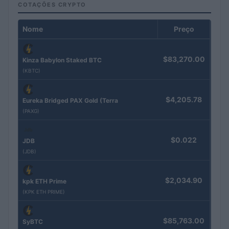
COTAÇÕES CRYPTO
Nome
Preço
$83,270.00
Kinza Babylon Staked BTC
(KBTC)
$4,205.78
Eureka Bridged PAX Gold (Terra
(PAXG)
$0.022
JDB
(JDB)
$2,034.90
kpk ETH Prime
(KPK ETH PRIME)
$85,763.00
SyBTC