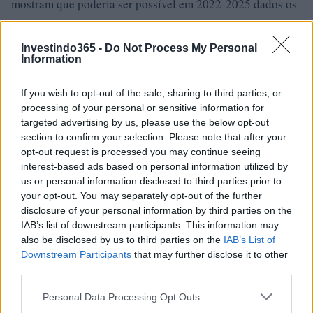
mostram que poderia ser possível em 2022-2025 dados os
fundamentos do Nine Chronicles Gold e dados de preços
anteriores do token WNCG.
Investindo365 -
Do Not Process My Personal
Information
Nine Chronicles Gold (WNCG) é um bom
If you wish to opt-out of the sale, sharing to third parties, or
investimento?
processing of your personal or sensitive information for
targeted advertising by us, please use the below opt-out
Ao decidir se Nine Chronicles Gold (WNCG) é um bom
section to confirm your selection. Please note that after your
investimento para você, levar em consideração o risco e a
opt-out request is processed you may continue seeing
recompensa é crucial. Podemos prever o preço do WNCG
interest-based ads based on personal information utilized by
us or personal information disclosed to third parties prior to
tanto no curto quanto no longo prazo, mas as expectativas
your opt-out. You may separately opt-out of the further
precisam ser razoáveis ​​para cada um. Em longo prazo,
disclosure of your personal information by third parties on the
acreditamos que o WNCG apreciará com base nos
IAB’s list of downstream participants. This information may
also be disclosed by us to third parties on the
IAB’s List of
fundamentos do projeto Nine Chronicles Gold e no
Downstream Participants
that may further disclose it to other
progresso que a equipe está fazendo em relação às metas e
third parties.
marcos do roteiro.
Please note that this website/app uses one or more Google
Personal Data Processing Opt Outs
services and may gather and store information including but