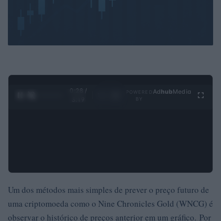
0:29 /
Ad
hub
Media
POWERED
1
/
4
3:19
BY
Um dos métodos mais simples de prever o preço futuro de
uma criptomoeda como o Nine Chronicles Gold (WNCG) é
observar o histórico de preços anterior em um gráfico. Por