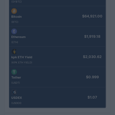
(SYBTC)
$64,921.00
Bitcoin
(BTC)
$1,919.18
Ethereum
(ETH)
$2,030.62
kpk ETH Yield
(KPK ETH YIELD)
$0.999
Tether
(USDT)
$1.07
USDEX
(USDEX)