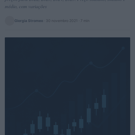
médio, com variações
Giorgia Stromeo
·
30 novembro 2021
· 7 min