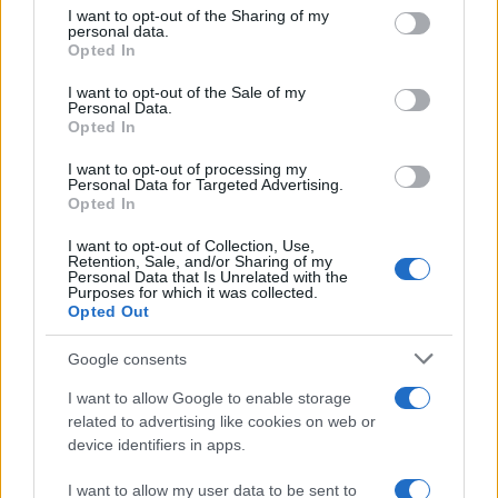
Usando a Análise Técnica, podemos prever qual pode ser o
not limited to your visit or usage behaviour. You may click to
I want to opt-out of the Sharing of my
preço do WNCG no curto prazo e calcular nossos
personal data.
grant or deny consent to Google and its third-party tags to
Opted In
investimentos de acordo. Usando níveis horizontais de
use your data for below specified purposes in below Google
consent section.
I want to opt-out of the Sale of my
resistência e suporte, médias móveis, vários indicadores e
Personal Data.
outras técnicas, você pode fazer uma previsão de preço
Opted In
informada sobre se o preço vai subir ou descer nos
I want to opt-out of processing my
Personal Data for Targeted Advertising.
próximos dias, semanas e meses.
Opted In
O mercado de criptomoedas é extremamente volátil e
I want to opt-out of Collection, Use,
Retention, Sale, and/or Sharing of my
difícil de prever a longo prazo, portanto, pesquisar os
Personal Data that Is Unrelated with the
Purposes for which it was collected.
fundamentos e o progresso do Nine Chronicles Gold é
Opted Out
uma tarefa essencial antes de decidir investir qualquer
Google consents
quantia de fundos a longo prazo com o objetivo de mantê-
los por meses ou anos. Ao analisar o preço do Nine
I want to allow Google to enable storage
related to advertising like cookies on web or
Chronicles Gold para formar uma previsão de preço para o
device identifiers in apps.
curto ou longo prazo, é essencial levar em consideração a
análise técnica e fundamental.
I want to allow my user data to be sent to