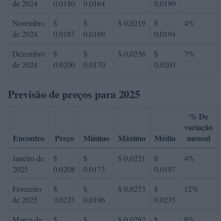
de 2024
0,0180
0,0164
0,0190
Novembro
$
$
$ 0,0219
$
4%
de 2024
0,0187
0,0169
0,0194
Dezembro
$
$
$ 0,0236
$
7%
de 2024
0,0200
0,0170
0,0203
Previsão de preços para 2025
% De
variação
Encontro
Preço
Mínimo
Máximo
Média
mensal
Janeiro de
$
$
$ 0,0221
$
4%
2025
0,0208
0,0173
0,0197
Fevereiro
$
$
$ 0,0273
$
12%
de 2025
0,0233
0,0196
0,0235
Março de
$
$
$ 0,0292
$
8%