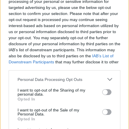
Março de
$
$
$ 0,0317
$
1%
processing of your personal or sensitive information for
2023
0,0273
0,0235
0,0276
targeted advertising by us, please use the below opt-out
section to confirm your selection. Please note that after your
Abril de
$
$
$ 0,0335
$
4%
opt-out request is processed you may continue seeing
2023
0,0284
0,0244
0,0290
interest-based ads based on personal information utilized by
us or personal information disclosed to third parties prior to
Maio de
$
$
$ 0,0298
$
-3%
your opt-out. You may separately opt-out of the further
2023
0,0275
0,0248
0,0273
disclosure of your personal information by third parties on the
IAB’s list of downstream participants. This information may
Junho de
$
$
$ 0,0319
$
-1%
also be disclosed by us to third parties on the
IAB’s List of
2023
0,0273
0,0256
0,0288
Downstream Participants
that may further disclose it to other
third parties.
Julho de
$
$
$ 0,0268
$
-13%
2023
0,0237
0,0195
0,0231
Please note that this website/app uses one or more Google
Personal Data Processing Opt Outs
services and may gather and store information including but
Agosto de
$
$
$ 0,0299
$
5%
not limited to your visit or usage behaviour. You may click to
I want to opt-out of the Sharing of my
personal data.
2023
0,0249
0,0222
0,0260
grant or deny consent to Google and its third-party tags to
Opted In
use your data for below specified purposes in below Google
Setembro
$
$
$ 0,0296
$
-1%
consent section.
I want to opt-out of the Sale of my
de 2023
0,0247
0,0234
0,0265
Personal Data.
Opted In
Outubro
$
$
$ 0,0312
$
8%