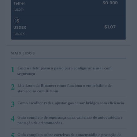
$0.999
Tether
(USDT)
$1.07
USDEX
(USDEX)
MAIS LIDOS
1
Cold wallets: passo a passo para configurar e usar com
segurança
2
Lite Loan da Binance: como funciona o empréstimo de
stablecoins com Bitcoin
3
Como escolher redes, ajustar gas e usar bridges com eficiência
4
Guia completo de segurança para carteiras de autocustódia e
proteção de criptomoedas
5
Guia completo sobre carteiras de autocustódia e proteção de