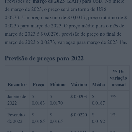
março de 2023
Previsões de
(ZAIF) para USD. No início
de março de 2023, o preço será em torno de US $
0,0273. Um preço máximo de $ 0,0317, preço mínimo de $
0,0235 para março de 2023. O preço médio para o mês de
março de 2023 é $ 0,0276. previsão de preço no final de
março de 2023 $ 0,0273, variação para março de 2023 1%.
Previsão de preços para 2022
% De
variação
Encontro
Preço
Mínimo
Máximo
Média
mensal
Janeiro de
$
$
$ 0,0203
$
7%
2022
0,0183
0,0170
0,0187
Fevereiro
$
$
$ 0,0220
$
1%
de 2022
0,0185
0,0165
0,0192