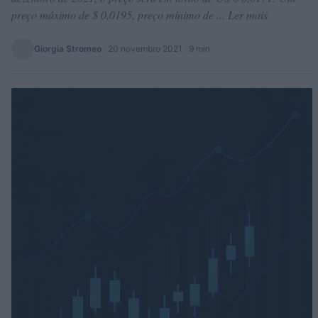
preço máximo de $ 0,0195, preço mínimo de ... Ler mais
Giorgia Stromeo
·
20 novembro 2021
· 9 min