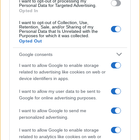
I want to opt-out of processing my
de 2023
0,0266
0,0226
0,0269
Personal Data for Targeted Advertising.
Opted In
Novembro
$
$
$ 0,0241
$
-14%
de 2023
0,0229
0,0199
0,0220
I want to opt-out of Collection, Use,
Retention, Sale, and/or Sharing of my
Personal Data that Is Unrelated with the
Dezembro
$
$
$ 0,0253
$
-4%
Purposes for which it was collected.
de 2023
0,0220
0,0176
0,0214
Opted Out
Google consents
Previsão de preços para 2024
I want to allow Google to enable storage
related to advertising like cookies on web or
% De
device identifiers in apps.
variação
Encontro
Preço
Mínimo
Máximo
Média
mensal
I want to allow my user data to be sent to
Google for online advertising purposes.
Janeiro de
$
$
$ 0,0234
$
-6%
2024
0,0207
0,0172
0,0203
I want to allow Google to send me
personalized advertising.
Fevereiro
$
$
$ 0,0248
$
6%
de 2024
0,0219
0,0193
0,0220
I want to allow Google to enable storage
related to analytics like cookies on web or
Março de
$
$
$ 0,0254
$
-1%