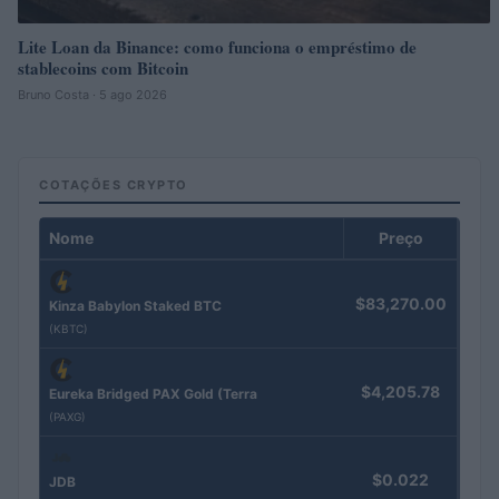
Lite Loan da Binance: como funciona o empréstimo de
stablecoins com Bitcoin
Bruno Costa · 5 ago 2026
COTAÇÕES CRYPTO
Nome
Preço
$83,270.00
Kinza Babylon Staked BTC
(KBTC)
$4,205.78
Eureka Bridged PAX Gold (Terra
(PAXG)
$0.022
JDB