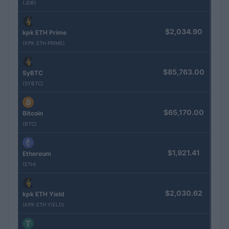
(JDB)
$2,034.90
kpk ETH Prime
(KPK ETH PRIME)
$85,763.00
SyBTC
(SYBTC)
$65,170.00
Bitcoin
(BTC)
$1,921.41
Ethereum
(ETH)
$2,030.62
kpk ETH Yield
(KPK ETH YIELD)