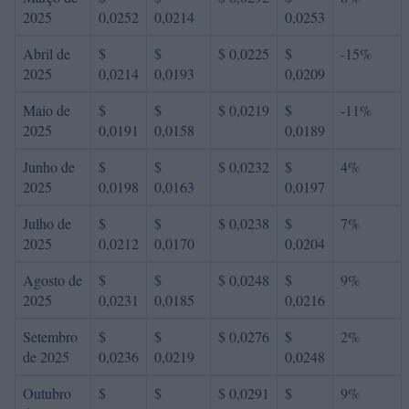
2025
0,0252
0,0214
0,0253
Abril de
$
$
$ 0,0225
$
-15%
2025
0,0214
0,0193
0,0209
Maio de
$
$
$ 0,0219
$
-11%
2025
0,0191
0,0158
0,0189
Junho de
$
$
$ 0,0232
$
4%
2025
0,0198
0,0163
0,0197
Julho de
$
$
$ 0,0238
$
7%
2025
0,0212
0,0170
0,0204
Agosto de
$
$
$ 0,0248
$
9%
2025
0,0231
0,0185
0,0216
Setembro
$
$
$ 0,0276
$
2%
de 2025
0,0236
0,0219
0,0248
Outubro
$
$
$ 0,0291
$
9%