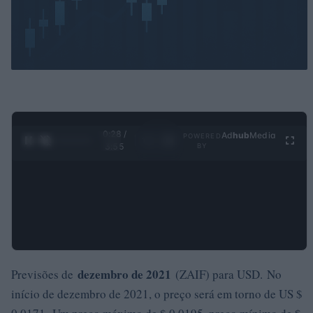
0:30 /
Ad
hub
Media
POWERED
1
/
4
3:55
BY
dezembro de 2021
Previsões de
(ZAIF) para USD. No
início de dezembro de 2021, o preço será em torno de US $