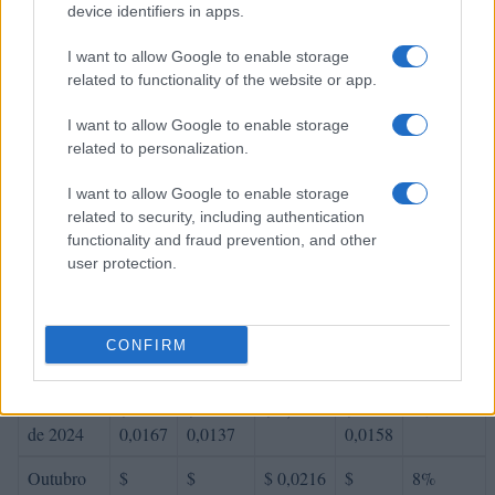
device identifiers in apps.
2024
0,0217
0,0174
0,0214
I want to allow Google to enable storage
Abril de
$
$
$ 0,0221
$
-3%
related to functionality of the website or app.
2024
0,0210
0,0191
0,0206
I want to allow Google to enable storage
Maio de
$
$
$ 0,0229
$
-3%
related to personalization.
2024
0,0204
0,0167
0,0198
I want to allow Google to enable storage
Junho de
$
$
$ 0,0227
$
-5%
related to security, including authentication
2024
0,0194
0,0155
0,0191
functionality and fraud prevention, and other
user protection.
Julho de
$
$
$ 0,0213
$
-1%
2024
0,0192
0,0180
0,0197
Agosto de
$
$
$ 0,0182
$
-14%
CONFIRM
2024
0,0165
0,0157
0,0169
Setembro
$
$
$ 0,0180
$
1%
de 2024
0,0167
0,0137
0,0158
Outubro
$
$
$ 0,0216
$
8%