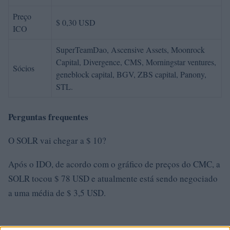
Preço
$ 0,30 USD
ICO
SuperTeamDao, Ascensive Assets, Moonrock
Capital, Divergence, CMS, Morningstar ventures,
Sócios
geneblock capital, BGV, ZBS capital, Panony,
STL.
Perguntas frequentes
O SOLR vai chegar a $ 10?
Após o IDO, de acordo com o gráfico de preços do CMC, a
SOLR tocou $ 78 USD e atualmente está sendo negociado
a uma média de $ 3,5 USD.