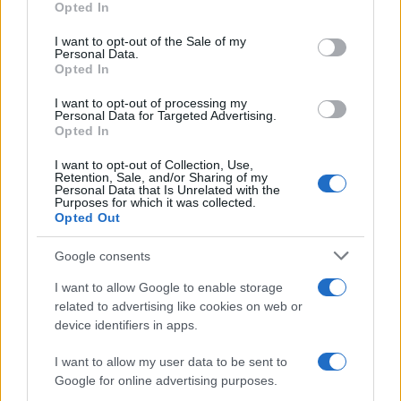
Opted In
Conclusão
use your data for below specified purposes in below Google
consent section.
I want to opt-out of the Sale of my
No espaço crescente do ecossistema Solana, visando
Personal Data.
Opted In
desempenho de transação, segurança e projetos de custo
mais elevados, escolhendo a rede Solana em vez de
I want to opt-out of processing my
Personal Data for Targeted Advertising.
Ethereum e outros concorrentes.
Solana é agora um novo
Opted In
centro para o lançamento de NFT, jogos e outros conceitos
I want to opt-out of Collection, Use,
DeFi e esses fundadores do projeto estão procurando uma
Retention, Sale, and/or Sharing of my
Personal Data that Is Unrelated with the
plataforma confiável e justa para lançar seu
Purposes for which it was collected.
Opted Out
projeto. SolRazr desde IDO forma uma grande
comunidade junto com um bom empreendimento e
Google consents
parceiro da indústria. SolRazr no momento de escrever
I want to allow Google to enable storage
2ª
a
maior plataforma de lançamento de IDO do
related to advertising like cookies on web or
device identifiers in apps.
ecossistema Solana e dando dura competição ao Solanium.
I want to allow my user data to be sent to
Google for online advertising purposes.