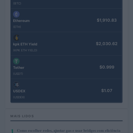
(BTC)
$1,910.83
Ethereum
(ETH)
$2,030.62
kpk ETH Yield
(KPK ETH YIELD)
$0.999
Tether
(USDT)
$1.07
USDEX
(USDEX)
MAIS LIDOS
1
Como escolher redes, ajustar gas e usar bridges com eficiência