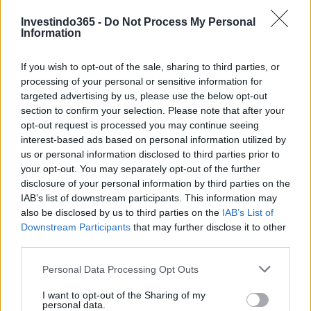
Investindo365 -
Do Not Process My Personal
Information
If you wish to opt-out of the sale, sharing to third parties, or
processing of your personal or sensitive information for
targeted advertising by us, please use the below opt-out
section to confirm your selection. Please note that after your
opt-out request is processed you may continue seeing
interest-based ads based on personal information utilized by
us or personal information disclosed to third parties prior to
your opt-out. You may separately opt-out of the further
disclosure of your personal information by third parties on the
IAB’s list of downstream participants. This information may
also be disclosed by us to third parties on the
IAB’s List of
O SolRazr é um bom investimento?
Downstream Participants
that may further disclose it to other
third parties.
Manter o token SolRazr será o ingresso para o próximo
Please note that this website/app uses one or more Google
projeto baseado em Solana, que pode ter um potencial de
Personal Data Processing Opt Outs
services and may gather and store information including but
retorno sobre o investimento diferente.
not limited to your visit or usage behaviour. You may click to
I want to opt-out of the Sharing of my
personal data.
grant or deny consent to Google and its third-party tags to