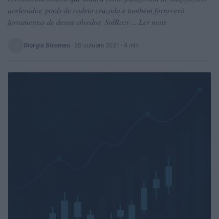
acelerador, pools de cadeia cruzada e também fornecerá
ferramentas de desenvolvedor. SolRazr ... Ler mais
Giorgia Stromeo
·
20 outubro 2021
· 4 min