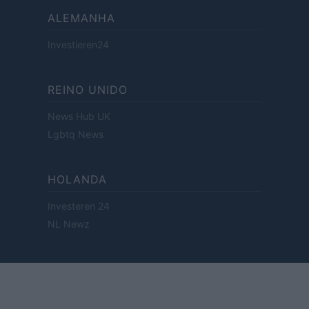
ALEMANHA
Investieren24
REINO UNIDO
News Hub UK
Lgbtq News
HOLANDA
Investeren 24
NL Newz