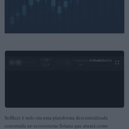
0:29 /
Ad
hub
Media
POWERED
1
/
4
4:27
BY
SolRazr é tudo em uma plataforma descentralizada
construída no ecossistema Solana que atuará como