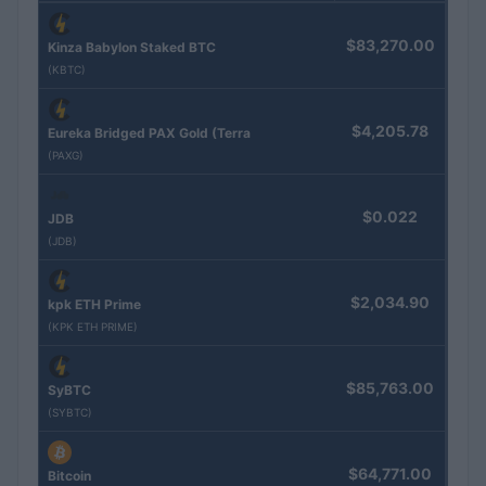
$83,270.00
Kinza Babylon Staked BTC
(KBTC)
$4,205.78
Eureka Bridged PAX Gold (Terra
(PAXG)
$0.022
JDB
(JDB)
$2,034.90
kpk ETH Prime
(KPK ETH PRIME)
$85,763.00
SyBTC
(SYBTC)
$64,771.00
Bitcoin