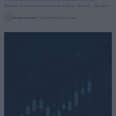
histórico de preços anterior em um gráfico. Através ... Ler mais
Giorgia Stromeo
·
15 novembro 2021
· 6 min