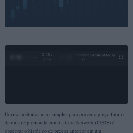
0:29 /
Ad
hub
Media
POWERED
1
/
4
3:09
BY
Um dos métodos mais simples para prever o preço futuro
de uma criptomoeda como a Cere Network (CERE) é
observar o histórico de preços anterior em um