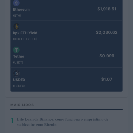
$1,918.51
Ethereum
(ETH)
$2,030.62
kpk ETH Yield
(KPK ETH YIELD)
$0.999
Tether
(USDT)
$1.07
USDEX
(USDEX)
MAIS LIDOS
1
Lite Loan da Binance: como funciona o empréstimo de
stablecoins com Bitcoin