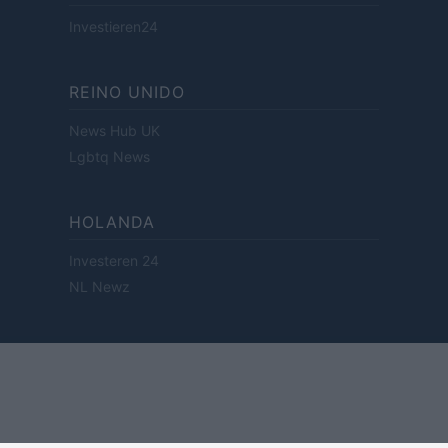
Investieren24
REINO UNIDO
News Hub UK
Lgbtq News
HOLANDA
Investeren 24
NL Newz