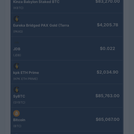
$83,270.00
Kinza Babylon Staked BTC
(KBTC)
$4,205.78
Eureka Bridged PAX Gold (Terra
(PAXG)
$0.022
JDB
(JDB)
$2,034.90
kpk ETH Prime
(KPK ETH PRIME)
$85,763.00
SyBTC
(SYBTC)
$65,067.00
Bitcoin
(BTC)