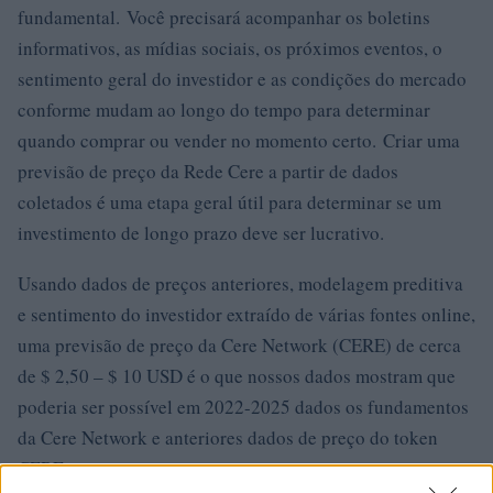
fundamental. Você precisará acompanhar os boletins
informativos, as mídias sociais, os próximos eventos, o
sentimento geral do investidor e as condições do mercado
conforme mudam ao longo do tempo para determinar
quando comprar ou vender no momento certo. Criar uma
previsão de preço da Rede Cere a partir de dados
coletados é uma etapa geral útil para determinar se um
investimento de longo prazo deve ser lucrativo.
Usando dados de preços anteriores, modelagem preditiva
e sentimento do investidor extraído de várias fontes online,
uma previsão de preço da Cere Network (CERE) de cerca
de $ 2,50 – $ 10 USD é o que nossos dados mostram que
poderia ser possível em 2022-2025 dados os fundamentos
da Cere Network e anteriores dados de preço do token
CERE.