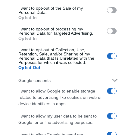
outras técnicas, você pode fazer uma previsão de preço
use your data for below specified purposes in below Google
consent section.
I want to opt-out of the Sale of my
informada sobre se o preço vai subir ou descer nos
Personal Data.
próximos dias, semanas e meses.
Opted In
I want to opt-out of processing my
O mercado de criptomoedas é extremamente volátil e
Personal Data for Targeted Advertising.
Opted In
difícil de prever a longo prazo, portanto, pesquisar os
fundamentos e o progresso da Rede Cere é uma tarefa
I want to opt-out of Collection, Use,
Retention, Sale, and/or Sharing of my
essencial antes de decidir investir qualquer quantia de
Personal Data that Is Unrelated with the
Purposes for which it was collected.
fundos a longo prazo com o objetivo de mantê-los por
Opted Out
meses ou anos. Ao analisar o preço da Rede Cere para
Google consents
formar uma previsão de preço para o curto ou longo prazo,
é essencial levar em consideração a análise técnica e
I want to allow Google to enable storage
related to advertising like cookies on web or
fundamental.
device identifiers in apps.
I want to allow my user data to be sent to
Google for online advertising purposes.
AUTOR
Giorgia Stromeo
I want to allow Google to send me