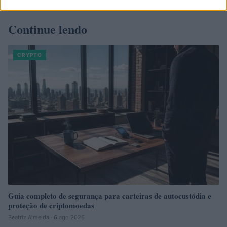
Continue lendo
CRYPTO
Guia completo de segurança para carteiras de autocustódia e
proteção de criptomoedas
Beatriz Almeida · 6 ago 2026