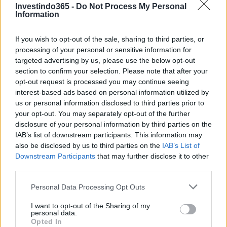
Investindo365 -
Do Not Process My Personal
A Cere Network (CERE) é um bom
Information
investimento?
If you wish to opt-out of the sale, sharing to third parties, or
Ao decidir se a Rede Cere (CERE) é um bom investimento
processing of your personal or sensitive information for
targeted advertising by us, please use the below opt-out
para você, levar em consideração o risco e a recompensa é
section to confirm your selection. Please note that after your
crucial. Podemos prever o preço da CERE tanto no curto
opt-out request is processed you may continue seeing
quanto no longo prazo, mas as expectativas precisam ser
interest-based ads based on personal information utilized by
us or personal information disclosed to third parties prior to
razoáveis ​​para cada um. A longo prazo, acreditamos que a
your opt-out. You may separately opt-out of the further
CERE apreciará com base nos fundamentos do projeto da
disclosure of your personal information by third parties on the
Rede Cere e no progresso que a Equipe está fazendo em
IAB’s list of downstream participants. This information may
also be disclosed by us to third parties on the
IAB’s List of
relação aos seus objetivos e marcos do roteiro.
Downstream Participants
that may further disclose it to other
third parties.
Usando a Análise Técnica, podemos prever qual pode ser o
preço da CERE no curto prazo e calcular nossos
Please note that this website/app uses one or more Google
Personal Data Processing Opt Outs
services and may gather and store information including but
investimentos de acordo. Usando níveis horizontais de
not limited to your visit or usage behaviour. You may click to
I want to opt-out of the Sharing of my
resistência e suporte, médias móveis, vários indicadores e
personal data.
grant or deny consent to Google and its third-party tags to
Opted In