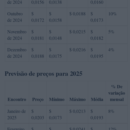
de 2024
0,0156
0,0138
0,0160
Outubro
$
$
$ 0,0188
$
10%
de 2024
0,0172
0,0158
0,0173
Novembro
$
$
$ 0,0215
$
5%
de 2024
0,0181
0,0148
0,0182
Dezembro
$
$
$ 0,0216
$
4%
de 2024
0,0188
0,0175
0,0195
Previsão de preços para 2025
% De
variação
Encontro
Preço
Mínimo
Máximo
Média
mensal
Janeiro de
$
$
$ 0,0213
$
8%
2025
0,0203
0,0173
0,0193
Fevereiro
$
$
$ 0,0241
$
12%