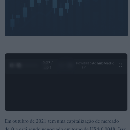
0:29 /
Ad
hub
Media
POWERED
1
/
4
4:27
BY
Em outubro de 2021 tem uma capitalização de mercado
0
de
e está sendo negociado em torno de US $ 0,0048. Isso