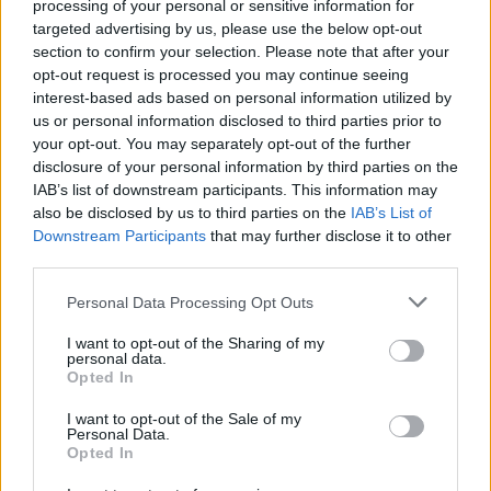
Fevereiro
$
$
$ 0,0067
$
13%
processing of your personal or sensitive information for
de 2022
0,0062
0,0056
0,0062
targeted advertising by us, please use the below opt-out
section to confirm your selection. Please note that after your
Março de
$
$
$ 0,0069
$
5%
opt-out request is processed you may continue seeing
2022
0,0065
0,0057
0,0063
interest-based ads based on personal information utilized by
us or personal information disclosed to third parties prior to
Abril de
$
$
$ 0,0065
$
-10%
your opt-out. You may separately opt-out of the further
2022
0,0059
0,0055
0,0060
disclosure of your personal information by third parties on the
IAB’s list of downstream participants. This information may
Maio de
$
$
$ 0,0065
$
-6%
also be disclosed by us to third parties on the
IAB’s List of
2022
0,0055
0,0051
0,0058
Downstream Participants
that may further disclose it to other
third parties.
Junho de
$
$
$ 0,0057
$
-1%
2022
0,0055
0,0048
0,0053
Please note that this website/app uses one or more Google
Personal Data Processing Opt Outs
services and may gather and store information including but
Julho de
$
$
$ 0,0063
$
5%
not limited to your visit or usage behaviour. You may click to
I want to opt-out of the Sharing of my
personal data.
2022
0,0057
0,0049
0,0056
grant or deny consent to Google and its third-party tags to
Opted In
use your data for below specified purposes in below Google
Agosto de
$
$
$ 0,0078
$
15%
consent section.
I want to opt-out of the Sale of my
2022
0,0066
0,0061
0,0070
Personal Data.
Opted In
Setembro
$
$
$ 0,0075
$
3%