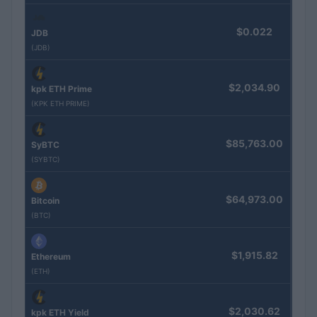
$0.022
JDB
(JDB)
$2,034.90
kpk ETH Prime
(KPK ETH PRIME)
$85,763.00
SyBTC
(SYBTC)
$64,973.00
Bitcoin
(BTC)
$1,915.82
Ethereum
(ETH)
$2,030.62
kpk ETH Yield