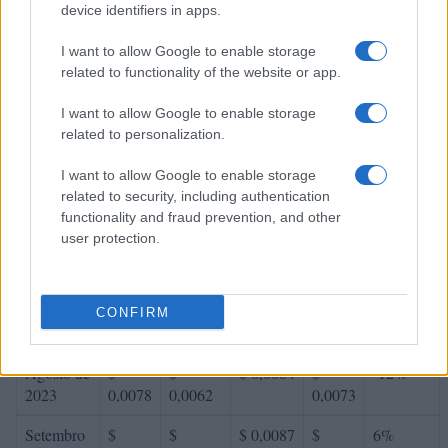
Fevereiro
$
$
$ 0,0080
$
8%
device identifiers in apps.
de 2023
0,0075
0,0061
0,0071
I want to allow Google to enable storage
Março de
$
$
$ 0,0086
$
7%
related to functionality of the website or app.
2023
0,0080
0,0064
0,0075
I want to allow Google to enable storage
Abril de
$
$
$ 0,0080
$
-7%
related to personalization.
2023
0,0074
0,0060
0,0070
I want to allow Google to enable storage
Maio de
$
$
$ 0,0077
$
-2%
related to security, including authentication
2023
0,0073
0,0069
0,0073
functionality and fraud prevention, and other
user protection.
Junho de
$
$
$ 0,0091
$
8%
2023
0,0079
0,0070
0,0080
Julho de
$
$
$ 0,0102
$
12%
CONFIRM
2023
0,0088
0,0073
0,0088
Agosto de
$
$
$ 0,0084
$
-12%
2023
0,0078
0,0062
0,0073
Setembro
$
$
$ 0,0087
$
6%