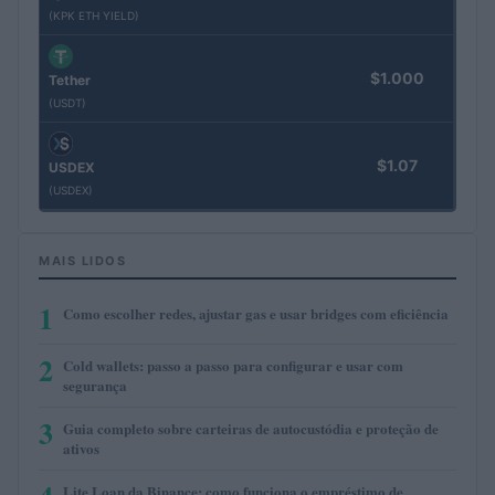
(KPK ETH YIELD)
$1.000
Tether
(USDT)
$1.07
USDEX
(USDEX)
MAIS LIDOS
1
Como escolher redes, ajustar gas e usar bridges com eficiência
2
Cold wallets: passo a passo para configurar e usar com
segurança
3
Guia completo sobre carteiras de autocustódia e proteção de
ativos
Lite Loan da Binance: como funciona o empréstimo de