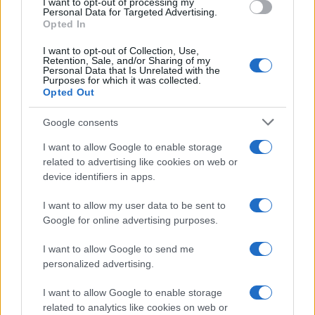
I want to opt-out of processing my
de 2022
0,0068
0,0062
0,0068
Personal Data for Targeted Advertising.
Opted In
Outubro
$
$
$ 0,0082
$
1%
de 2022
0,0069
0,0059
0,0071
I want to opt-out of Collection, Use,
Retention, Sale, and/or Sharing of my
Personal Data that Is Unrelated with the
Novembro
$
$
$ 0,0082
$
9%
Purposes for which it was collected.
Opted Out
de 2022
0,0075
0,0067
0,0075
Dezembro
$
$
$ 0,0076
$
-12%
Google consents
de 2022
0,0066
0,0063
0,0070
I want to allow Google to enable storage
related to advertising like cookies on web or
Previsão de preços para 2023
device identifiers in apps.
I want to allow my user data to be sent to
% De
Google for online advertising purposes.
variação
Encontro
Preço
Mínimo
Máximo
Média
mensal
I want to allow Google to send me
personalized advertising.
Janeiro de
$
$
$ 0,0082
$
5%
2023
0,0069
0,0065
0,0073
I want to allow Google to enable storage
related to analytics like cookies on web or