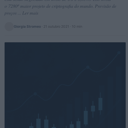
o 7280º maior projeto de criptografia do mundo. Previsão de
preços ... Ler mais
Giorgia Stromeo
·
21 outubro 2021
· 10 min