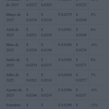
de 2025
0,0227
0,0202
0,0222
Março de
$
$
$ 0,0279
$
4%
2025
0,0236
0,0218
0,0248
Abril de
$
$
$ 0,0301
$
6%
2025
0,0251
0,0236
0,0268
Maio de
$
$
$ 0,0280
$
-6%
2025
0,0236
0,0198
0,0239
Junho de
$
$
$ 0,0305
$
8%
2025
0,0254
0,0237
0,0271
Julho de
$
$
$ 0,0304
$
3%
2025
0,0262
0,0210
0,0257
Agosto de
$
$
$ 0,0296
$
-6%
2025
0,0246
0,0219
0,0257
Setembro
$
$
$ 0,0290
$
12%