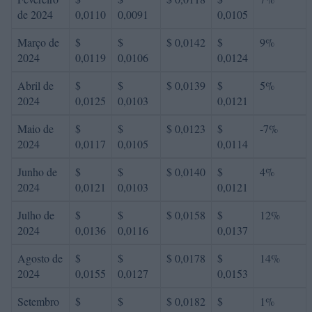
de 2024
0,0110
0,0091
0,0105
Março de
$
$
$ 0,0142
$
9%
2024
0,0119
0,0106
0,0124
Abril de
$
$
$ 0,0139
$
5%
2024
0,0125
0,0103
0,0121
Maio de
$
$
$ 0,0123
$
-7%
2024
0,0117
0,0105
0,0114
Junho de
$
$
$ 0,0140
$
4%
2024
0,0121
0,0103
0,0121
Julho de
$
$
$ 0,0158
$
12%
2024
0,0136
0,0116
0,0137
Agosto de
$
$
$ 0,0178
$
14%
2024
0,0155
0,0127
0,0153
Setembro
$
$
$ 0,0182
$
1%