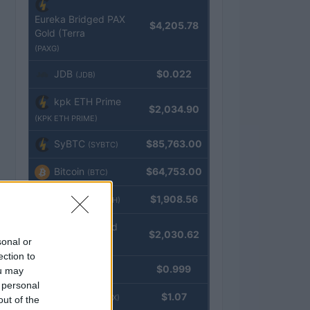
Eureka Bridged PAX
$4,205.78
Gold (Terra
(PAXG)
JDB
$0.022
(JDB)
kpk ETH Prime
$2,034.90
(KPK ETH PRIME)
SyBTC
$85,763.00
(SYBTC)
Bitcoin
$64,753.00
(BTC)
Ethereum
$1,908.56
(ETH)
kpk ETH Yield
$2,030.62
sonal or
(KPK ETH YIELD)
ection to
Tether
$0.999
ou may
(USDT)
 personal
USDEX
$1.07
(USDEX)
out of the