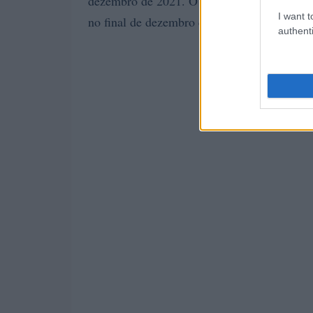
dezembro de 2021. O preço médio para o mê
I want t
no final de dezembro de 2021 $ 0,0627, va
authenti