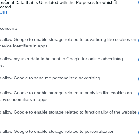
ersonal Data that Is Unrelated with the Purposes for which it
lected.
Out
ra 2021, 2022, 2023, 2024, 2025
consents
 USD. No início de outubro de 2021, o preço será
o allow Google to enable storage related to advertising like cookies on
 de $ 0,0565, preço mínimo de $ 0,0414 para outubro
evice identifiers in apps.
ro de 2021 é $ 0,0489. previsão de preços no final de
o allow my user data to be sent to Google for online advertising
tubro de 2021 -2%.
s.
ra USD. No início de novembro de 2021, o preço
to allow Google to send me personalized advertising.
áximo de $ 0,0655, preço mínimo de $ 0,0480 para
o allow Google to enable storage related to analytics like cookies on
s de novembro de 2021 é $ 0,0567. previsão de preço
evice identifiers in apps.
riação para novembro de 2021 9%.
o allow Google to enable storage related to functionality of the website
ra USD. No início de dezembro de 2021, o preço
áximo de $ 0,0752, preço mínimo de $ 0,0501 para
o allow Google to enable storage related to personalization.