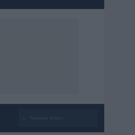
⌕
Buscar