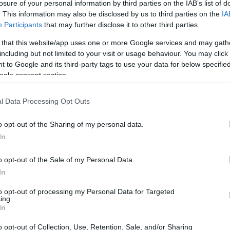
losure of your personal information by third parties on the IAB’s list of
. This information may also be disclosed by us to third parties on the
IA
0
 de mercado de
e está sendo negociado em torno de
Participants
that may further disclose it to other third parties.
to de criptografia do mundo.
 that this website/app uses one or more Google services and may gath
including but not limited to your visit or usage behaviour. You may click 
 to Google and its third-party tags to use your data for below specifi
ogle consent section.
l Data Processing Opt Outs
o opt-out of the Sharing of my personal data.
In
o opt-out of the Sale of my Personal Data.
In
to opt-out of processing my Personal Data for Targeted
ing.
In
o opt-out of Collection, Use, Retention, Sale, and/or Sharing