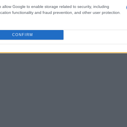
s de dezembro de 2021 é $ 0,0627. previsão de preço
o allow Google to enable storage related to security, including
riação para dezembro de 2021 11%.
cation functionality and fraud prevention, and other user protection.
CONFIRM