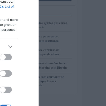
 downstream
B’s List of
MAIS LIDOS
er and store
1
Como escolher redes, ajustar gas e usar
to grant or
bridges com eficiência
ed purposes
2
Cold wallets: passo a passo para
configurar e usar com segurança
3
Guia completo sobre carteiras de
autocustódia e proteção de ativos
4
Lite Loan da Binance: como funciona o
empréstimo de stablecoins com Bitcoin
5
Cooperação direta com emissores de
stablecoins e seus impactos nas
investigações penais