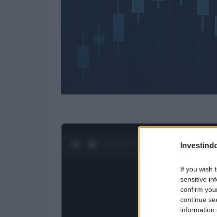
0:25 / 3:55
1
/
4
Investind
If you wish 
sensitive in
confirm you
continue se
information 