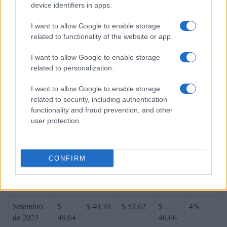
device identifiers in apps.
Março de
$
$ 38,39
$ 49,78
$
-3%
I want to allow Google to enable storage
2023
42,18
44,08
related to functionality of the website or app.
Abril de
$
$ 37,59
$ 44,27
$
-1%
I want to allow Google to enable storage
2023
41,76
40,93
related to personalization.
Maio de
$
$ 32,32
$ 40,97
$
-10%
I want to allow Google to enable storage
2023
37,59
36,65
related to security, including authentication
functionality and fraud prevention, and other
Junho de
$
$ 35,88
$ 47,14
$
11%
user protection.
2023
41,72
41,51
Julho de
$
$ 40,39
$ 54,61
$
10%
2023
45,89
47,50
CONFIRM
Agosto de
$
$ 42,00
$ 56,32
$
4%
2023
47,73
49,16
Setembro
$
$ 40,70
$ 52,62
$
4%
de 2023
49,64
46,66