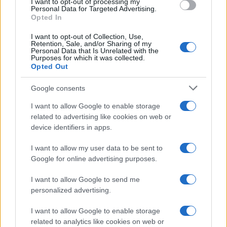
I want to opt-out of processing my
Personal Data for Targeted Advertising.
Outubro de
$
$ 26,30
$ 35,28
$
-13%
Opted In
2022
30,95
30,79
I want to opt-out of Collection, Use,
Novembro
$
$ 31,71
$ 37,44
$
9%
Retention, Sale, and/or Sharing of my
Personal Data that Is Unrelated with the
de 2022
33,73
34,57
Purposes for which it was collected.
Opted Out
Dezembro
$
$ 31,83
$ 41,19
$
11%
de 2022
37,44
36,51
Google consents
I want to allow Google to enable storage
Previsão de preços para 2023
related to advertising like cookies on web or
device identifiers in apps.
% De
I want to allow my user data to be sent to
variação
Google for online advertising purposes.
Encontro
Preço
Mínimo
Máximo
Média
mensal
I want to allow Google to send me
Janeiro de
$
$ 39,18
$ 49,09
$
15%
personalized advertising.
2023
43,06
44,13
I want to allow Google to enable storage
Fevereiro
$
$ 34,79
$ 50,01
$
1%
related to analytics like cookies on web or
de 2023
43,49
42,40