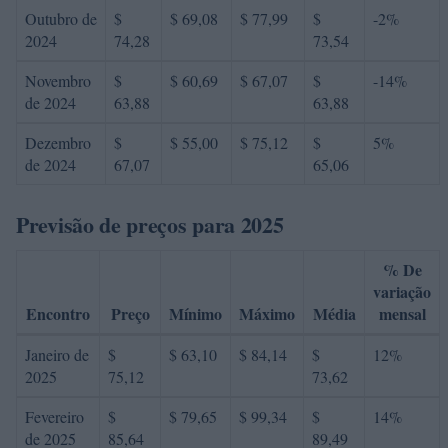
Outubro de
$
$ 69,08
$ 77,99
$
-2%
2024
74,28
73,54
Novembro
$
$ 60,69
$ 67,07
$
-14%
de 2024
63,88
63,88
Dezembro
$
$ 55,00
$ 75,12
$
5%
de 2024
67,07
65,06
Previsão de preços para 2025
% De
variação
Encontro
Preço
Mínimo
Máximo
Média
mensal
Janeiro de
$
$ 63,10
$ 84,14
$
12%
2025
75,12
73,62
Fevereiro
$
$ 79,65
$ 99,34
$
14%
de 2025
85,64
89,49