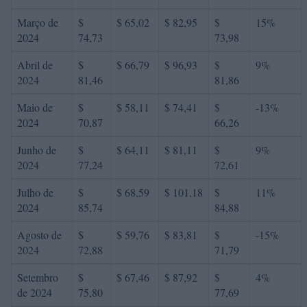
Março de
$
$ 65,02
$ 82,95
$
15%
2024
74,73
73,98
Abril de
$
$ 66,79
$ 96,93
$
9%
2024
81,46
81,86
Maio de
$
$ 58,11
$ 74,41
$
-13%
2024
70,87
66,26
Junho de
$
$ 64,11
$ 81,11
$
9%
2024
77,24
72,61
Julho de
$
$ 68,59
$ 101,18
$
11%
2024
85,74
84,88
Agosto de
$
$ 59,76
$ 83,81
$
-15%
2024
72,88
71,79
Setembro
$
$ 67,46
$ 87,92
$
4%
de 2024
75,80
77,69