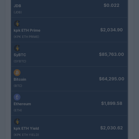
$0.022
JDB
(JDB)
$2,034.90
kpk ETH Prime
(KPK ETH PRIME)
$85,763.00
SyBTC
(SYBTC)
$64,295.00
Bitcoin
(BTC)
$1,899.58
Ethereum
(ETH)
$2,030.62
kpk ETH Yield
(KPK ETH YIELD)