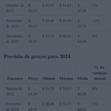
Outubro de
$
$ 41,11
$ 54,65
$
1%
2023
50,13
47,88
Novembro
$
$ 45,48
$ 60,08
$
12%
de 2023
56,15
52,78
Dezembro
$
$ 53,57
$ 69,64
$
6%
de 2023
59,52
61,60
Previsão de preços para 2024
% De
variação
Encontro
Preço
Mínimo
Máximo
Média
mensal
Janeiro de
$
$ 51,73
$ 70,03
$
6%
2024
63,09
60,88
Fevereiro
$
$ 58,48
$ 74,73
$
3%
de 2024
64,98
66,61