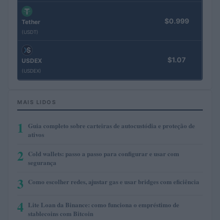
$0.999
Tether
(USDT)
$1.07
USDEX
(USDEX)
MAIS LIDOS
1
Guia completo sobre carteiras de autocustódia e proteção de
ativos
2
Cold wallets: passo a passo para configurar e usar com
segurança
3
Como escolher redes, ajustar gas e usar bridges com eficiência
4
Lite Loan da Binance: como funciona o empréstimo de
stablecoins com Bitcoin