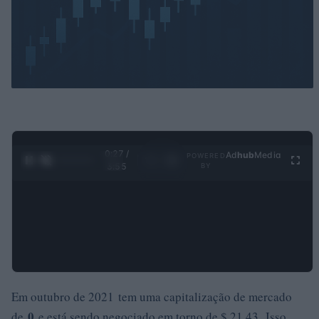
0:29 /
Ad
hub
Media
POWERED
1
/
4
3:55
BY
Em outubro de 2021 tem uma capitalização de mercado
0
de
e está sendo negociado em torno de $ 21,43. Isso