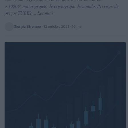
o 10506º maior projeto de criptografia do mundo. Previsão de
preços TUBE2 ... Ler mais
Giorgia Stromeo
·
12 outubro 2021
· 10 min