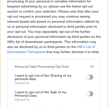
processing of your personal or sensitive information for
targeted advertising by us, please use the below opt-out
Março de
$
$ 28,60
$ 33,95
$
6%
section to confirm your selection. Please note that after your
2022
31,43
31,28
opt-out request is processed you may continue seeing
interest-based ads based on personal information utilized by
Abril de
$
$ 28,57
$ 38,10
$
1%
us or personal information disclosed to third parties prior to
2022
31,75
33,34
your opt-out. You may separately opt-out of the further
disclosure of your personal information by third parties on the
Maio de
$
$ 25,64
$ 32,27
$
-5%
IAB’s list of downstream participants. This information may
2022
30,16
28,95
also be disclosed by us to third parties on the
IAB’s List of
Downstream Participants
that may further disclose it to other
Junho de
$
$ 29,23
$ 36,92
$
2%
third parties.
2022
30,76
33,07
Please note that this website/app uses one or more Google
Personal Data Processing Opt Outs
Julho de
$
$ 29,57
$ 34,89
$
8%
services and may gather and store information including but
2022
33,22
32,23
not limited to your visit or usage behaviour. You may click to
I want to opt-out of the Sharing of my
personal data.
grant or deny consent to Google and its third-party tags to
Agosto de
Opted In
$
$ 30,64
$ 38,39
$
6%
use your data for below specified purposes in below Google
2022
35,22
34,51
consent section.
I want to opt-out of the Sale of my
Personal Data.
Setembro
$
$ 30,24
$ 40,55
$
1%
Opted In
de 2022
35,57
35,39