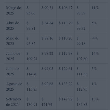
Março de
$
$ 90,31
$ 106,47
$
11%
2025
95,06
98,39
Abril de
$
$ 84,84
$ 113,79
$
5%
2025
99,81
99,32
Maio de
$
$ 88,16
$ 110,20
$
-4%
2025
95,82
99,18
Junho de
$
$ 97,22
$ 117,98
$
14%
2025
109,24
107,60
Julho de
$
$ 94,05
$ 129,61
$
5%
2025
114,70
111,83
Agosto de
$
$ 92,68
$ 133,22
$
1%
2025
115,85
112,95
Setembro
$
$
$ 147,92
$
13%
de 2025
130,91
121,74
134,83