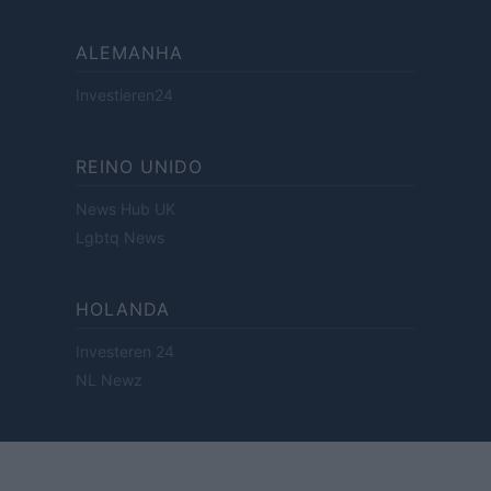
ALEMANHA
Investieren24
REINO UNIDO
News Hub UK
Lgbtq News
HOLANDA
Investeren 24
NL Newz