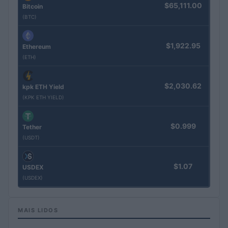
$65,111.00
Bitcoin
(BTC)
$1,922.95
Ethereum
(ETH)
$2,030.62
kpk ETH Yield
(KPK ETH YIELD)
$0.999
Tether
(USDT)
$1.07
USDEX
(USDEX)
MAIS LIDOS