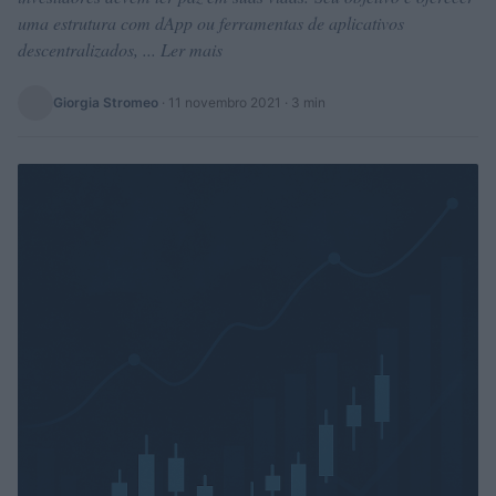
uma estrutura com dApp ou ferramentas de aplicativos
descentralizados, ... Ler mais
Giorgia Stromeo
·
11 novembro 2021
· 3 min