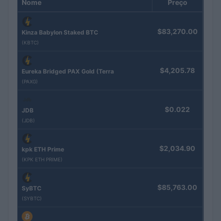
Nome
Preço
$83,270.00
Kinza Babylon Staked BTC
(KBTC)
$4,205.78
Eureka Bridged PAX Gold (Terra
(PAXG)
$0.022
JDB
(JDB)
$2,034.90
kpk ETH Prime
(KPK ETH PRIME)
$85,763.00
SyBTC
(SYBTC)