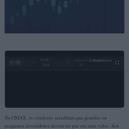
0:29 /
Ad
hub
Media
POWERED
1
/
4
3:09
BY
Na OMAX, os criadores acreditam que grandes ou
pequenos investidores devem ter paz em suas vidas. Seu