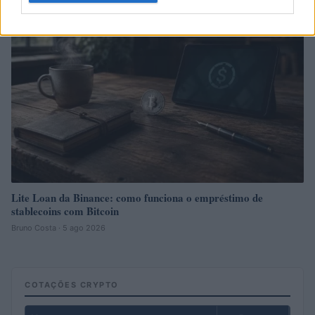
CRYPTO
Lite Loan da Binance: como funciona o empréstimo de
stablecoins com Bitcoin
Bruno Costa · 5 ago 2026
COTAÇÕES CRYPTO