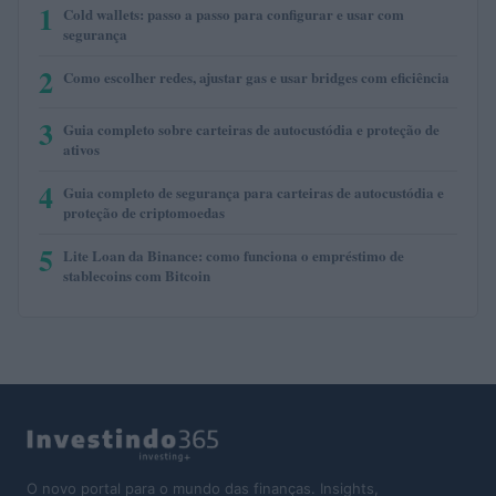
1
Cold wallets: passo a passo para configurar e usar com
segurança
2
Como escolher redes, ajustar gas e usar bridges com eficiência
3
Guia completo sobre carteiras de autocustódia e proteção de
ativos
4
Guia completo de segurança para carteiras de autocustódia e
proteção de criptomoedas
5
Lite Loan da Binance: como funciona o empréstimo de
stablecoins com Bitcoin
O novo portal para o mundo das finanças. Insights,