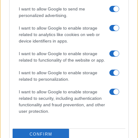
proteção de criptomoedas
I want to allow Google to send me
Beatriz Almeida · 6 ago 2026
personalized advertising.
CRYPTO
I want to allow Google to enable storage
related to analytics like cookies on web or
device identifiers in apps.
I want to allow Google to enable storage
related to functionality of the website or app.
I want to allow Google to enable storage
related to personalization.
I want to allow Google to enable storage
related to security, including authentication
functionality and fraud prevention, and other
Como escolher e usar carteiras de autocustódia para
user protection.
segurança de criptoativos
Rafael Oliveira · 6 ago 2026
CONFIRM