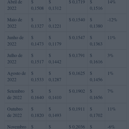
Abril de
$
$
$ 0,1719
$
14%
2022
0,1508
0,1312
0,1516
Maio de
$
$
$ 0,1540
$
-12%
2022
0,1327
0,1221
0,1380
Junho de
$
$
$ 0,1547
$
11%
2022
0,1473
0,1179
0,1363
Julho de
$
$
$ 0,1791
$
3%
2022
0,1517
0,1442
0,1616
Agosto de
$
$
$ 0,1625
$
1%
2022
0,1533
0,1287
0,1456
Setembro
$
$
$ 0,1902
$
7%
de 2022
0,1640
0,1410
0,1656
Outubro
$
$
$ 0,1911
$
11%
de 2022
0,1820
0,1493
0,1702
Novembro
$
$
$ 0,2036
$
-6%