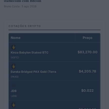
stablecoins com Bitcoin
Bruno Costa · 5 ago 2026
COTAÇÕES CRYPTO
Nome
Preço
$83,270.00
Kinza Babylon Staked BTC
(KBTC)
$4,205.78
Eureka Bridged PAX Gold (Terra
(PAXG)
$0.022
JDB
(JDB)