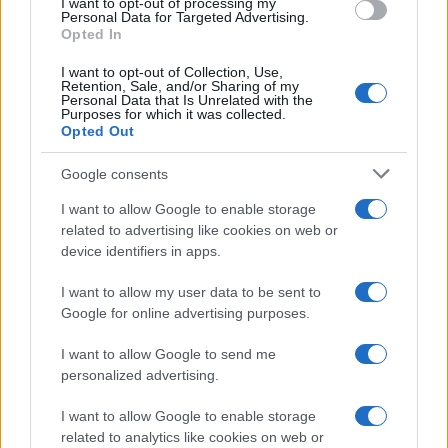
I want to opt-out of processing my
de 2023
0,1841
0,1638
0,1896
Personal Data for Targeted Advertising.
Opted In
Dezembro
$
$
$ 0,2041
$
-1%
de 2023
0,1823
0,1549
0,1795
I want to opt-out of Collection, Use,
Retention, Sale, and/or Sharing of my
Personal Data that Is Unrelated with the
Purposes for which it was collected.
Previsão de preços para 2024
Opted Out
Google consents
% De
variação
I want to allow Google to enable storage
Encontro
Preço
Mínimo
Máximo
Média
mensal
related to advertising like cookies on web or
device identifiers in apps.
Janeiro de
$
$
$ 0,2126
$
7%
2024
0,1950
0,1853
0,1989
I want to allow my user data to be sent to
Google for online advertising purposes.
Fevereiro
$
$
$ 0,2379
$
7%
de 2024
0,2087
0,1732
0,2055
I want to allow Google to send me
personalized advertising.
Março de
$
$
$ 0,2593
$
14%
2024
0,2379
0,1927
0,2260
I want to allow Google to enable storage
related to analytics like cookies on web or