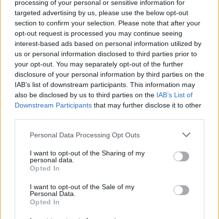
Abril de
$
$
$ 0,2174
$
-10%
processing of your personal or sensitive information for
2023
0,1890
0,1739
0,1956
targeted advertising by us, please use the below opt-out
section to confirm your selection. Please note that after your
Maio de
$
$
$ 0,1946
$
-12%
opt-out request is processed you may continue seeing
2023
0,1663
0,1447
0,1697
interest-based ads based on personal information utilized by
us or personal information disclosed to third parties prior to
Junho de
$
$
$ 0,1888
$
-3%
your opt-out. You may separately opt-out of the further
2023
0,1613
0,1517
0,1702
disclosure of your personal information by third parties on the
IAB’s list of downstream participants. This information may
Julho de
$
$
$ 0,2078
$
13%
also be disclosed by us to third parties on the
IAB’s List of
2023
0,1823
0,1677
0,1878
Downstream Participants
that may further disclose it to other
third parties.
Agosto de
$
$
$ 0,2302
$
7%
2023
Please note that this website/app uses one or more Google
0,1951
0,1580
0,1941
Personal Data Processing Opt Outs
services and may gather and store information including but
Setembro
$
$
$ 0,2084
$
-2%
not limited to your visit or usage behaviour. You may click to
I want to opt-out of the Sharing of my
personal data.
de 2023
0,1912
0,1740
0,1912
grant or deny consent to Google and its third-party tags to
Opted In
use your data for below specified purposes in below Google
Outubro
$
$
$ 0,2250
$
7%
consent section.
I want to opt-out of the Sale of my
de 2023
0,2046
0,1739
0,1994
Personal Data.
Opted In
Novembro
$
$
$ 0,2154
$
-10%