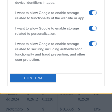
Abril de
$
$
$ 0,2876
$
13%
device identifiers in apps.
2024
0,2688
0,2258
0,2567
I want to allow Google to enable storage
Maio de
$
$
$ 0,2736
$
-13%
related to functionality of the website or app.
2024
0,2339
0,2081
0,2409
I want to allow Google to enable storage
Junho de
$
$
$ 0,2828
$
7%
related to personalization.
2024
0,2502
0,2127
0,2477
I want to allow Google to enable storage
Julho de
$
$
$ 0,2740
$
-8%
related to security, including authentication
2024
0,2302
0,2003
0,2371
functionality and fraud prevention, and other
user protection.
Agosto de
$
$
$ 0,2710
$
8%
2024
0,2486
0,2138
0,2424
Setembro
$
$
$ 0,2913
$
1%
CONFIRM
de 2024
0,2511
0,2059
0,2486
Outubro
$
$
$ 0,2821
$
4%
de 2024
0,2612
0,2220
0,2520
Novembro
$
$
$ 0,3335
$
13%