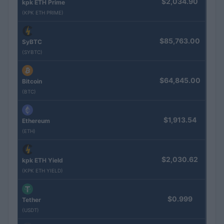
$2,034.90
kpk ETH Prime
(KPK ETH PRIME)
$85,763.00
SyBTC
(SYBTC)
$64,845.00
Bitcoin
(BTC)
$1,913.54
Ethereum
(ETH)
$2,030.62
kpk ETH Yield
(KPK ETH YIELD)
$0.999
Tether
(USDT)