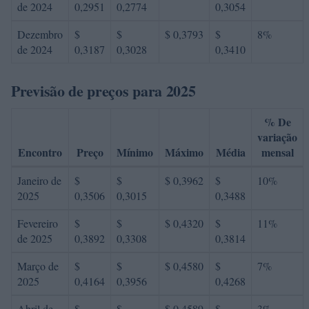
de 2024
0,2951
0,2774
0,3054
Dezembro
$
$
$ 0,3793
$
8%
de 2024
0,3187
0,3028
0,3410
Previsão de preços para 2025
% De
variação
Encontro
Preço
Mínimo
Máximo
Média
mensal
Janeiro de
$
$
$ 0,3962
$
10%
2025
0,3506
0,3015
0,3488
Fevereiro
$
$
$ 0,4320
$
11%
de 2025
0,3892
0,3308
0,3814
Março de
$
$
$ 0,4580
$
7%
2025
0,4164
0,3956
0,4268
Abril de
$
$
$ 0,4589
$
3%