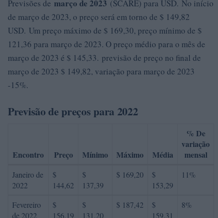
março de 2023
Previsões de
(SCARE) para USD. No início
de março de 2023, o preço será em torno de $ 149,82
USD. Um preço máximo de $ 169,30, preço mínimo de $
121,36 para março de 2023. O preço médio para o mês de
março de 2023 é $ 145,33. previsão de preço no final de
março de 2023 $ 149,82, variação para março de 2023
-15%.
Previsão de preços para 2022
% De
variação
Encontro
Preço
Mínimo
Máximo
Média
mensal
Janeiro de
$
$
$ 169,20
$
11%
2022
144,62
137,39
153,29
Fevereiro
$
$
$ 187,42
$
8%
de 2022
156,19
131,20
159,31