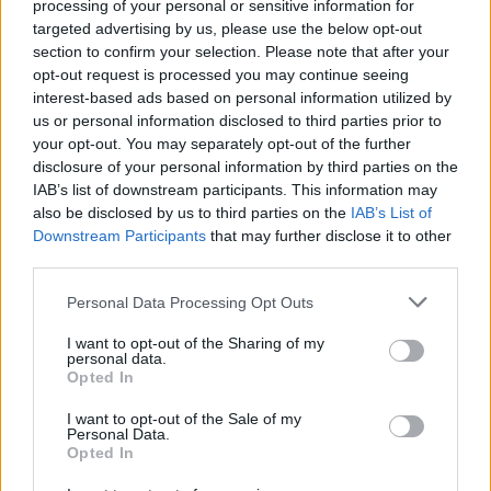
processing of your personal or sensitive information for
targeted advertising by us, please use the below opt-out
Março de
$
$
$ 169,30
$
-15%
section to confirm your selection. Please note that after your
2023
149,82
121,36
145,33
opt-out request is processed you may continue seeing
interest-based ads based on personal information utilized by
Abril de
$
$
$ 154,26
$
-12%
us or personal information disclosed to third parties prior to
2023
131,85
113,39
133,82
your opt-out. You may separately opt-out of the further
disclosure of your personal information by third parties on the
Maio de
$
$
$ 125,78
$
-10%
IAB’s list of downstream participants. This information may
2023
118,66
109,17
117,47
also be disclosed by us to third parties on the
IAB’s List of
Downstream Participants
that may further disclose it to other
Junho de
$
$
$ 148,85
$
12%
third parties.
2023
132,90
107,65
128,25
Please note that this website/app uses one or more Google
Personal Data Processing Opt Outs
Julho de
$
$
$ 156,29
$
12%
services and may gather and store information including but
2023
148,85
138,43
147,36
not limited to your visit or usage behaviour. You may click to
I want to opt-out of the Sharing of my
personal data.
grant or deny consent to Google and its third-party tags to
Agosto de
$
$
$ 187,55
$
5%
Opted In
use your data for below specified purposes in below Google
2023
156,29
126,60
157,07
consent section.
I want to opt-out of the Sale of my
Personal Data.
Setembro
$
$
$ 197,71
$
15%
Opted In
de 2023
179,73
152,77
175,24