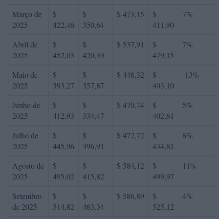
Março de
$
$
$ 473,15
$
7%
2025
422,46
350,64
411,90
Abril de
$
$
$ 537,91
$
7%
2025
452,03
420,39
479,15
Maio de
$
$
$ 448,32
$
-13%
2025
393,27
357,87
403,10
Junho de
$
$
$ 470,74
$
5%
2025
412,93
334,47
402,61
Julho de
$
$
$ 472,72
$
8%
2025
445,96
396,91
434,81
Agosto de
$
$
$ 584,12
$
11%
2025
495,02
415,82
499,97
Setembro
$
$
$ 586,89
$
4%
de 2025
514,82
463,34
525,12