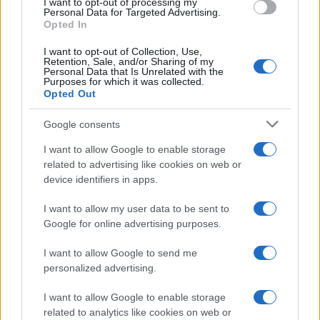
I want to opt-out of processing my
Outubro
$
$
$ 211,58
$
8%
Personal Data for Targeted Advertising.
Opted In
de 2023
194,11
159,17
185,38
I want to opt-out of Collection, Use,
Novembro
$
$
$ 247,86
$
13%
Retention, Sale, and/or Sharing of my
de 2023
Personal Data that Is Unrelated with the
219,35
199,61
223,73
Purposes for which it was collected.
Opted Out
Dezembro
$
$
$ 248,13
$
1%
de 2023
221,54
208,25
228,19
Google consents
I want to allow Google to enable storage
Previsão de preços para 2024
related to advertising like cookies on web or
device identifiers in apps.
% De
variação
I want to allow my user data to be sent to
Encontro
Preço
Mínimo
Máximo
Média
mensal
Google for online advertising purposes.
Janeiro de
$
$
$ 275,15
$
8%
I want to allow Google to send me
2024
239,26
205,77
240,46
personalized advertising.
Fevereiro
$
$
$ 251,08
$
-1%
I want to allow Google to enable storage
de 2024
236,87
225,03
238,06
related to analytics like cookies on web or