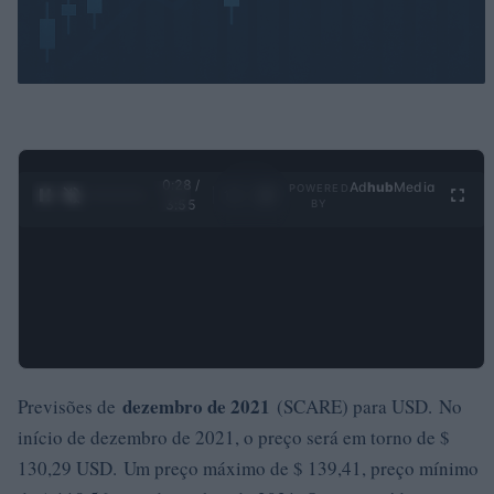
0:29 /
Ad
hub
Media
POWERED
1
/
4
3:55
BY
dezembro de 2021
Previsões de
(SCARE) para USD. No
início de dezembro de 2021, o preço será em torno de $
130,29 USD. Um preço máximo de $ 139,41, preço mínimo