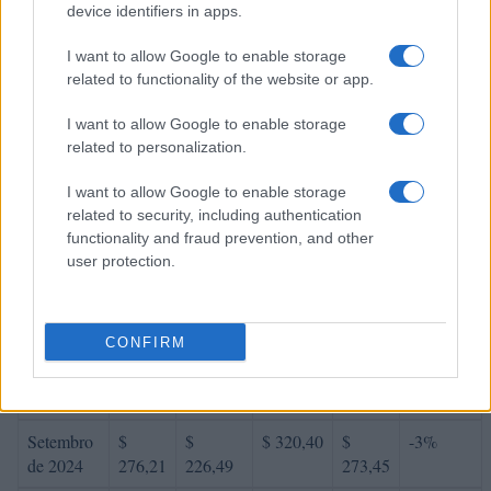
device identifiers in apps.
Março de
$
$
$ 277,52
$
1%
2024
239,24
210,53
244,02
I want to allow Google to enable storage
related to functionality of the website or app.
Abril de
$
$
$ 316,40
$
15%
2024
275,13
250,36
283,38
I want to allow Google to enable storage
related to personalization.
Maio de
$
$
$ 288,72
$
-1%
2024
272,37
228,79
258,76
I want to allow Google to enable storage
related to security, including authentication
Junho de
$
$
$ 320,59
$
10%
functionality and fraud prevention, and other
2024
299,61
266,66
293,62
user protection.
Julho de
$
$
$ 311,12
$
-12%
2024
263,66
232,02
271,57
CONFIRM
Agosto de
$
$
$ 298,99
$
8%
2024
284,75
259,12
279,06
Setembro
$
$
$ 320,40
$
-3%
de 2024
276,21
226,49
273,45