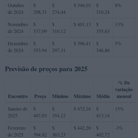
Outubro
$
$
$ 346,03
$
8%
de 2024
298,31
274,44
310,24
Novembro
$
$
$ 401,13
$
13%
de 2024
337,09
310,12
355,63
Dezembro
$
$
$ 396,41
$
5%
de 2024
353,94
297,31
346,86
Previsão de preços para 2025
% De
variação
Encontro
Preço
Mínimo
Máximo
Média
mensal
Janeiro de
$
$
$ 472,16
$
15%
2025
407,03
354,12
413,14
Fevereiro
$
$
$ 442,20
$
-3%
de 2025
394,82
363,23
402,72