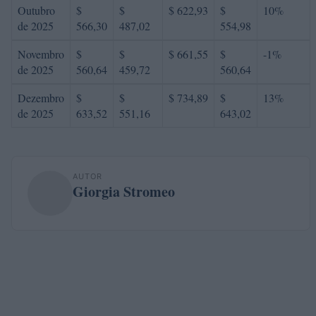
Outubro
$
$
$ 622,93
$
10%
de 2025
566,30
487,02
554,98
Novembro
$
$
$ 661,55
$
-1%
de 2025
560,64
459,72
560,64
Dezembro
$
$
$ 734,89
$
13%
de 2025
633,52
551,16
643,02
AUTOR
Giorgia Stromeo