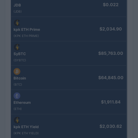
$0.022
JDB
(JDB)
$2,034.90
kpk ETH Prime
(KPK ETH PRIME)
$85,763.00
SyBTC
(SYBTC)
$64,845.00
Bitcoin
(BTC)
$1,911.84
Ethereum
(ETH)
$2,030.62
kpk ETH Yield
(KPK ETH YIELD)