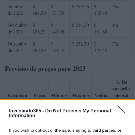
Outubro
$
$
$ 199,26
$
3%
de 2022
184,50
171,59
185,43
Novembro
$
$
$ 214,30
$
1%
de 2022
186,35
149,08
181,69
Dezembro
$
$
$ 231,30
$
7%
de 2022
199,39
163,50
197,40
Previsão de preços para 2023
% De
variação
Encontro
Preço
Mínimo
Máximo
Média
mensal
Janeiro de
$
$
$ 232,25
$
4%
Investindo365 -
Do Not Process My Personal
2023
207,37
197,00
214,63
Information
Fevereiro
$
$
$ 190,36
$
-15%
If you wish to opt-out of the sale, sharing to third parties, or
de 2023
176,26
144,54
167,45