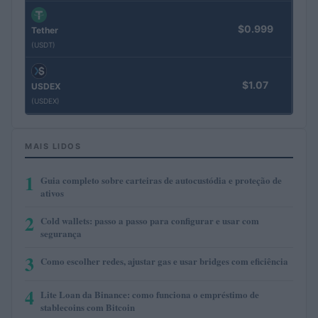
$0.999
Tether
(USDT)
$1.07
USDEX
(USDEX)
MAIS LIDOS
1
Guia completo sobre carteiras de autocustódia e proteção de
ativos
2
Cold wallets: passo a passo para configurar e usar com
segurança
3
Como escolher redes, ajustar gas e usar bridges com eficiência
4
Lite Loan da Binance: como funciona o empréstimo de
stablecoins com Bitcoin