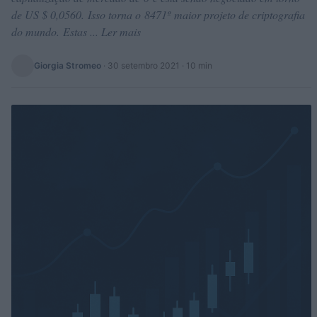
de US $ 0,0560. Isso torna o 8471º maior projeto de criptografia
do mundo. Estas ... Ler mais
Giorgia Stromeo
·
30 setembro 2021
· 10 min