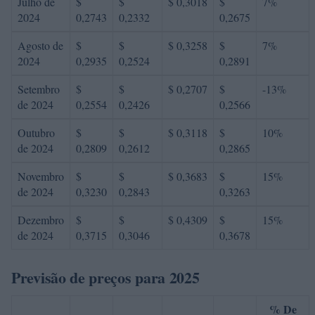
Julho de
$
$
$ 0,3018
$
7%
2024
0,2743
0,2332
0,2675
Agosto de
$
$
$ 0,3258
$
7%
2024
0,2935
0,2524
0,2891
Setembro
$
$
$ 0,2707
$
-13%
de 2024
0,2554
0,2426
0,2566
Outubro
$
$
$ 0,3118
$
10%
de 2024
0,2809
0,2612
0,2865
Novembro
$
$
$ 0,3683
$
15%
de 2024
0,3230
0,2843
0,3263
Dezembro
$
$
$ 0,4309
$
15%
de 2024
0,3715
0,3046
0,3678
Previsão de preços para 2025
% De