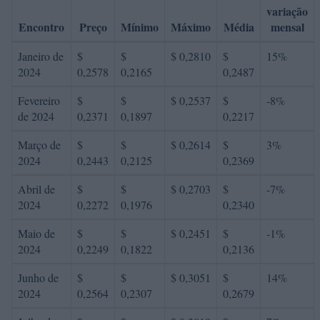
variação
Encontro
Preço
Mínimo
Máximo
Média
mensal
Janeiro de
$
$
$ 0,2810
$
15%
2024
0,2578
0,2165
0,2487
Fevereiro
$
$
$ 0,2537
$
-8%
de 2024
0,2371
0,1897
0,2217
Março de
$
$
$ 0,2614
$
3%
2024
0,2443
0,2125
0,2369
Abril de
$
$
$ 0,2703
$
-7%
2024
0,2272
0,1976
0,2340
Maio de
$
$
$ 0,2451
$
-1%
2024
0,2249
0,1822
0,2136
Junho de
$
$
$ 0,3051
$
14%
2024
0,2564
0,2307
0,2679