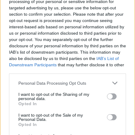
processing of your personal or sensitive information for
variação
targeted advertising by us, please use the below opt-out
Encontro
Preço
Mínimo
Máximo
Média
mensal
section to confirm your selection. Please note that after your
opt-out request is processed you may continue seeing
Janeiro de
$
$
$ 0,0697
$
-5%
interest-based ads based on personal information utilized by
2022
0,0590
0,0525
0,0611
us or personal information disclosed to third parties prior to
your opt-out. You may separately opt-out of the further
Fevereiro
$
$
$ 0,0668
$
2%
disclosure of your personal information by third parties on the
de 2022
0,0602
0,0512
0,0590
IAB’s list of downstream participants. This information may
also be disclosed by us to third parties on the
IAB’s List of
Março de
$
$
$ 0,0742
$
9%
Downstream Participants
that may further disclose it to other
2022
0,0656
0,0617
0,0679
third parties.
Abril de
$
$
$ 0,0867
$
12%
Please note that this website/app uses one or more Google
Personal Data Processing Opt Outs
2022
0,0735
0,0698
0,0783
services and may gather and store information including but
not limited to your visit or usage behaviour. You may click to
I want to opt-out of the Sharing of my
personal data.
Maio de
$
$
$ 0,0797
$
-4%
grant or deny consent to Google and its third-party tags to
Opted In
2022
0,0706
0,0628
0,0713
use your data for below specified purposes in below Google
consent section.
I want to opt-out of the Sale of my
Junho de
$
$
$ 0,0882
$
5%
Personal Data.
2022
0,0741
0,0630
0,0756
Opted In