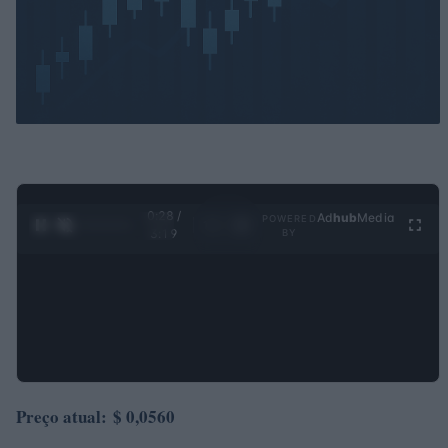
0:30 /
Ad
hub
Media
POWERED
1
/
4
3:19
BY
Preço atual:
$ 0,0560