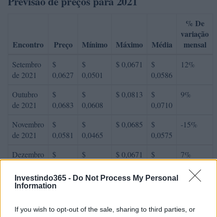
Previsão de preços para 2021
% De
variação
Encontro
Preço
Mínimo
Máximo
Média
mensal
Setembro
$
$
$ 0,0671
$
12%
de 2021
0,0627
0,0501
0,0586
Outubro
$
$
$ 0,0813
$
9%
de 2021
0,0683
0,0608
0,0710
Novembro
$
$
$ 0,0685
$
-15%
de 2021
0,0581
0,0465
0,0575
Dezembro
$
$
$ 0,0671
$
7%
de 2021
0,0621
0,0522
0,0596
Investindo365 -
Do Not Process My Personal
Information
Previsão de preços para 2022
If you wish to opt-out of the sale, sharing to third parties, or
% De