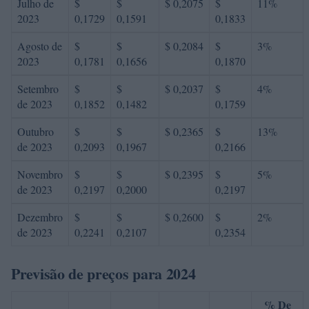
Julho de
$
$
$ 0,2075
$
11%
2023
0,1729
0,1591
0,1833
Agosto de
$
$
$ 0,2084
$
3%
2023
0,1781
0,1656
0,1870
Setembro
$
$
$ 0,2037
$
4%
de 2023
0,1852
0,1482
0,1759
Outubro
$
$
$ 0,2365
$
13%
de 2023
0,2093
0,1967
0,2166
Novembro
$
$
$ 0,2395
$
5%
de 2023
0,2197
0,2000
0,2197
Dezembro
$
$
$ 0,2600
$
2%
de 2023
0,2241
0,2107
0,2354
Previsão de preços para 2024
% De