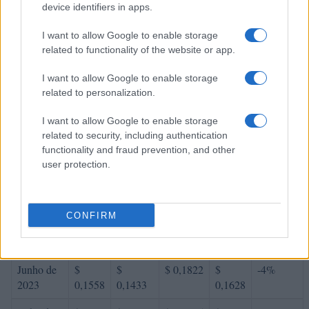
device identifiers in apps.
variação
Encontro
Preço
Mínimo
Máximo
Média
mensal
I want to allow Google to enable storage
related to functionality of the website or app.
Janeiro de
$
$
$ 0,1405
$
13%
2023
0,1277
0,1213
0,1309
I want to allow Google to enable storage
related to personalization.
Fevereiro
$
$
$ 0,1733
$
15%
de 2023
0,1469
0,1293
0,1513
I want to allow Google to enable storage
related to security, including authentication
Março de
$
$
$ 0,1942
$
14%
functionality and fraud prevention, and other
2023
0,1674
0,1507
0,1725
user protection.
Abril de
$
$
$ 0,2291
$
14%
2023
0,1909
0,1699
0,1995
CONFIRM
Maio de
$
$
$ 0,1769
$
-15%
2023
0,1623
0,1314
0,1541
Junho de
$
$
$ 0,1822
$
-4%
2023
0,1558
0,1433
0,1628