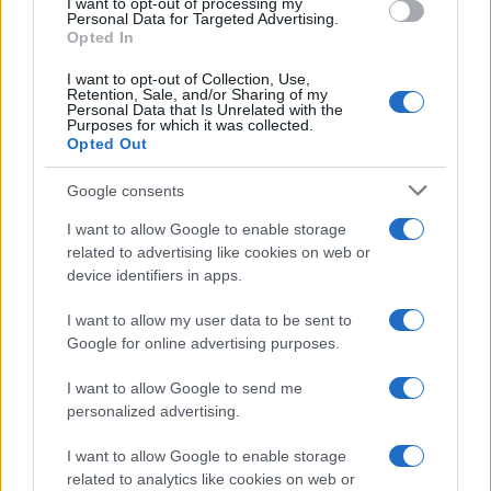
I want to opt-out of processing my
Julho de
$
$
$ 0,0872
$
10%
Personal Data for Targeted Advertising.
2022
0,0815
0,0709
0,0791
Opted In
Agosto de
$
$
$ 0,1019
$
6%
I want to opt-out of Collection, Use,
Retention, Sale, and/or Sharing of my
2022
0,0864
0,0743
0,0881
Personal Data that Is Unrelated with the
Purposes for which it was collected.
Setembro
$
$
$ 0,1093
$
12%
Opted Out
de 2022
0,0968
0,0890
0,0992
Google consents
Outubro
$
$
$ 0,1149
$
6%
I want to allow Google to enable storage
de 2022
0,1026
0,0974
0,1061
related to advertising like cookies on web or
device identifiers in apps.
Novembro
$
$
$ 0,1183
$
3%
de 2022
0,1056
0,0972
0,1077
I want to allow my user data to be sent to
Google for online advertising purposes.
Dezembro
$
$
$ 0,1221
$
7%
de 2022
0,1130
0,1062
0,1142
I want to allow Google to send me
personalized advertising.
Previsão de preços para 2023
I want to allow Google to enable storage
related to analytics like cookies on web or
% De