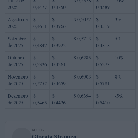
Julho de
$
$
$ 0,5328
$
10%
2025
0,4477
0,3850
0,4589
Agosto de
$
$
$ 0,5072
$
3%
2025
0,4611
0,3966
0,4519
Setembro
$
$
$ 0,5713
$
5%
de 2025
0,4842
0,3922
0,4818
Outubro
$
$
$ 0,6285
$
10%
de 2025
0,5326
0,4261
0,5273
Novembro
$
$
$ 0,6903
$
8%
de 2025
0,5752
0,4659
0,5781
Dezembro
$
$
$ 0,6394
$
-5%
de 2025
0,5465
0,4426
0,5410
AUTOR
Giorgia Stromeo