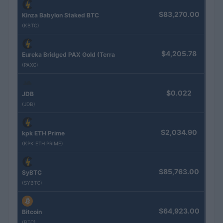
$83,270.00
Kinza Babylon Staked BTC
(KBTC)
$4,205.78
Eureka Bridged PAX Gold (Terra
(PAXG)
$0.022
JDB
(JDB)
$2,034.90
kpk ETH Prime
(KPK ETH PRIME)
$85,763.00
SyBTC
(SYBTC)
$64,923.00
Bitcoin
(BTC)