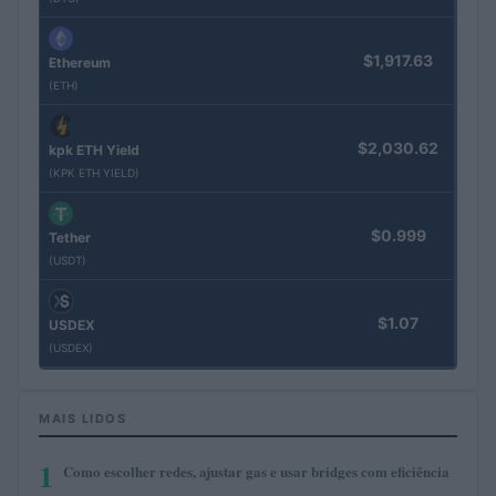
$1,917.63
Ethereum
(ETH)
$2,030.62
kpk ETH Yield
(KPK ETH YIELD)
$0.999
Tether
(USDT)
$1.07
USDEX
(USDEX)
MAIS LIDOS
1
Como escolher redes, ajustar gas e usar bridges com eficiência