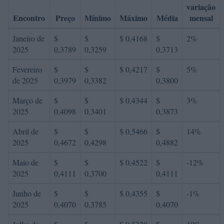
variação
Encontro
Preço
Mínimo
Máximo
Média
mensal
Janeiro de
$
$
$ 0,4168
$
2%
2025
0,3789
0,3259
0,3713
Fevereiro
$
$
$ 0,4217
$
5%
de 2025
0,3979
0,3382
0,3800
Março de
$
$
$ 0,4344
$
3%
2025
0,4098
0,3401
0,3873
Abril de
$
$
$ 0,5466
$
14%
2025
0,4672
0,4298
0,4882
Maio de
$
$
$ 0,4522
$
-12%
2025
0,4111
0,3700
0,4111
Junho de
$
$
$ 0,4355
$
-1%
2025
0,4070
0,3785
0,4070