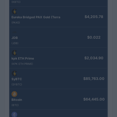
(KBTC)
$4,205.78
Eureka Bridged PAX Gold (Terra
(PAXG)
$0.022
JDB
(JDB)
$2,034.90
kpk ETH Prime
(KPK ETH PRIME)
$85,763.00
SyBTC
(SYBTC)
$64,445.00
Bitcoin
(BTC)