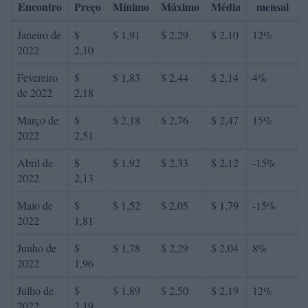
Encontro
Preço
Mínimo
Máximo
Média
mensal
Janeiro de
$
$ 1,91
$ 2,29
$ 2,10
12%
2022
2,10
Fevereiro
$
$ 1,83
$ 2,44
$ 2,14
4%
de 2022
2,18
Março de
$
$ 2,18
$ 2,76
$ 2,47
15%
2022
2,51
Abril de
$
$ 1,92
$ 2,33
$ 2,12
-15%
2022
2,13
Maio de
$
$ 1,52
$ 2,05
$ 1,79
-15%
2022
1,81
Junho de
$
$ 1,78
$ 2,29
$ 2,04
8%
2022
1,96
Julho de
$
$ 1,89
$ 2,50
$ 2,19
12%
2022
2,19