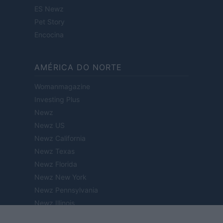
ES Newz
Pet Story
Encocina
AMÉRICA DO NORTE
Womanmagazine
Investing Plus
Newz
Newz US
Newz California
Newz Texas
Newz Florida
Newz New York
Newz Pennsylvania
Newz Illinois
Newz Ohio