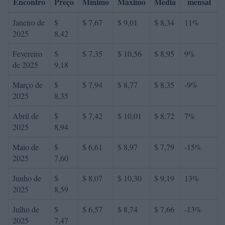
Encontro
Preço
Mínimo
Máximo
Média
mensal
Janeiro de
$
$ 7,67
$ 9,01
$ 8,34
11%
2025
8,42
Fevereiro
$
$ 7,35
$ 10,56
$ 8,95
9%
de 2025
9,18
Março de
$
$ 7,94
$ 8,77
$ 8,35
-9%
2025
8,35
Abril de
$
$ 7,42
$ 10,01
$ 8,72
7%
2025
8,94
Maio de
$
$ 6,61
$ 8,97
$ 7,79
-15%
2025
7,60
Junho de
$
$ 8,07
$ 10,30
$ 9,19
13%
2025
8,59
Julho de
$
$ 6,57
$ 8,74
$ 7,66
-13%
2025
7,47