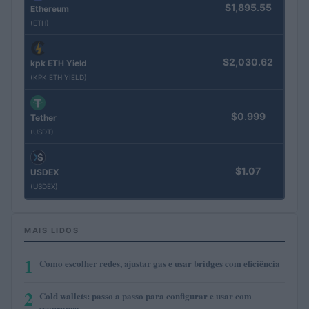
$1,895.55
Ethereum
(ETH)
$2,030.62
kpk ETH Yield
(KPK ETH YIELD)
$0.999
Tether
(USDT)
$1.07
USDEX
(USDEX)
MAIS LIDOS
1
Como escolher redes, ajustar gas e usar bridges com eficiência
2
Cold wallets: passo a passo para configurar e usar com
segurança