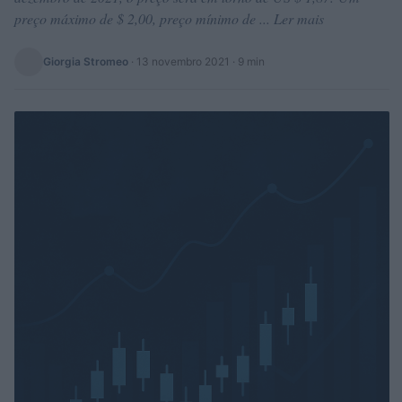
preço máximo de $ 2,00, preço mínimo de ... Ler mais
Giorgia Stromeo
·
13 novembro 2021
· 9 min