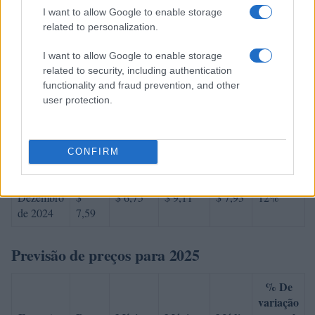
I want to allow Google to enable storage
Agosto de
$
$ 4,90
$ 6,52
$ 5,71
-14%
related to personalization.
2024
5,77
I want to allow Google to enable storage
Setembro
$
$ 5,56
$ 6,98
$ 6,27
7%
related to security, including authentication
de 2024
6,17
functionality and fraud prevention, and other
user protection.
Outubro
$
$ 5,81
$ 7,54
$ 6,67
12%
de 2024
6,91
Novembro
CONFIRM
$
$ 6,44
$ 7,45
$ 6,94
-2%
de 2024
6,78
Dezembro
$
$ 6,75
$ 9,11
$ 7,93
12%
de 2024
7,59
Previsão de preços para 2025
% De
variação