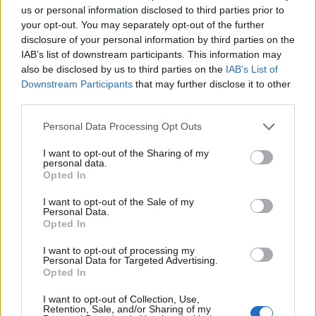
us or personal information disclosed to third parties prior to
Agosto de
$
$ 4,72
$ 5,26
$ 4,99
7%
your opt-out. You may separately opt-out of the further
2023
4,97
disclosure of your personal information by third parties on the
IAB’s list of downstream participants. This information may
Setembro
$
$ 4,68
$ 6,32
$ 5,50
6%
also be disclosed by us to third parties on the
IAB’s List of
de 2023
5,26
Downstream Participants
that may further disclose it to other
third parties.
Outubro
$
$ 4,50
$ 5,58
$ 5,04
-7%
Please note that this website/app uses one or more Google
de 2023
4,89
Personal Data Processing Opt Outs
services and may gather and store information including but
not limited to your visit or usage behaviour. You may click to
I want to opt-out of the Sharing of my
Novembro
$
$ 4,43
$ 5,35
$ 4,89
4%
personal data.
grant or deny consent to Google and its third-party tags to
de 2023
5,09
Opted In
use your data for below specified purposes in below Google
consent section.
Dezembro
$
$ 4,95
$ 5,83
$ 5,39
8%
I want to opt-out of the Sale of my
Personal Data.
de 2023
5,50
Opted In
I want to opt-out of processing my
Previsão de preços para 2024
Personal Data for Targeted Advertising.
Opted In
% De
I want to opt-out of Collection, Use,
variação
Retention, Sale, and/or Sharing of my