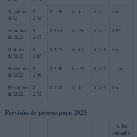
Agosto de
$
$ 1,98
$ 2,65
$ 2,31
6%
2022
2,32
Setembro
$
$ 2,14
$ 3,21
$ 2,67
15%
de 2022
2,67
Outubro
$
$ 2,49
$ 3,06
$ 2,78
6%
de 2022
2,83
Novembro
$
$ 2,09
$ 2,79
$ 2,44
-12%
de 2022
2,49
Dezembro
$
$ 2,26
$ 3,04
$ 2,65
9%
de 2022
2,72
Previsão de preços para 2023
% De
variação