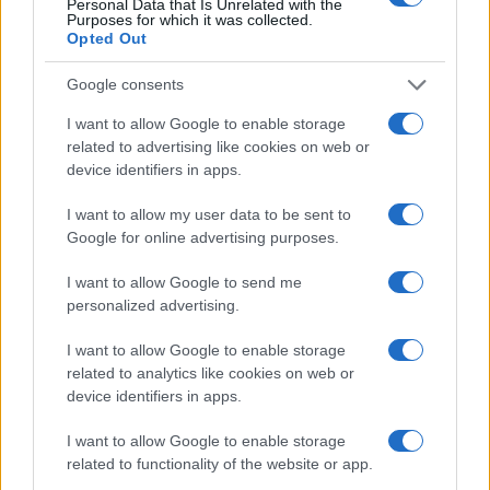
Encontro
Preço
Mínimo
Máximo
Média
mensal
Personal Data that Is Unrelated with the
Purposes for which it was collected.
Opted Out
Janeiro de
$
$ 5,05
$ 7,13
$ 6,09
8%
2024
5,94
Google consents
Fevereiro
$
$ 5,39
$ 6,90
$ 6,15
2%
I want to allow Google to enable storage
de 2024
6,06
related to advertising like cookies on web or
device identifiers in apps.
Março de
$
$ 5,63
$ 7,78
$ 6,70
8%
2024
6,54
I want to allow my user data to be sent to
Google for online advertising purposes.
Abril de
$
$ 5,85
$ 7,63
$ 6,74
9%
2024
7,13
I want to allow Google to send me
personalized advertising.
Maio de
$
$ 6,35
$ 8,12
$ 7,23
-1%
2024
7,06
I want to allow Google to enable storage
related to analytics like cookies on web or
Junho de
$
$ 6,03
$ 7,93
$ 6,98
-4%
device identifiers in apps.
2024
6,78
I want to allow Google to enable storage
Julho de
$
$ 6,17
$ 8,05
$ 7,11
-1%
related to functionality of the website or app.
2024
6,71