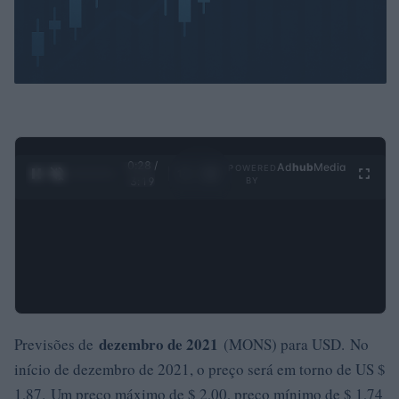
0:29 /
Ad
hub
Media
POWERED
1
/
4
3:19
BY
dezembro de 2021
Previsões de
(MONS) para USD. No
início de dezembro de 2021, o preço será em torno de US $
1,87. Um preço máximo de $ 2,00, preço mínimo de $ 1,74