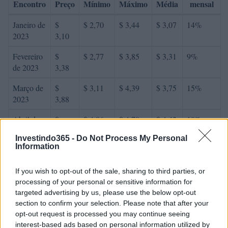
Encontro
Preço
Mínimo
Máximo
Média
mensal
Janeiro de
$
$ 2,70
$ 3,44
$ 3,07
14%
2023
3,10
Fevereiro
$
$ 2,77
$ 3,85
$ 3,31
9%
de 2023
3,38
Março de
$
$ 3,11
$ 4,39
$ 3,75
15%
2023
3,88
Abril de
$
$ 4,06
$ 4,79
$ 4,42
10%
2023
4,27
Investindo365 -
Do Not Process My Personal
Information
Maio de
$
$ 3,25
$ 4,78
$ 4,02
-6%
2023
4,02
If you wish to opt-out of the sale, sharing to third parties, or
Junho de
$
$ 3,49
$ 4,73
$ 4,11
6%
processing of your personal or sensitive information for
targeted advertising by us, please use the below opt-out
2023
4,26
section to confirm your selection. Please note that after your
Julho de
$
$ 4,13
$ 5,01
$ 4,57
9%
opt-out request is processed you may continue seeing
2023
4,64
interest-based ads based on personal information utilized by