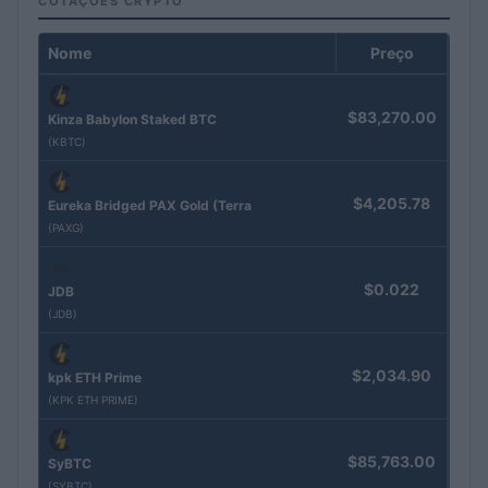
COTAÇÕES CRYPTO
Nome
Preço
$83,270.00
Kinza Babylon Staked BTC
(KBTC)
$4,205.78
Eureka Bridged PAX Gold (Terra
(PAXG)
$0.022
JDB
(JDB)
$2,034.90
kpk ETH Prime
(KPK ETH PRIME)
$85,763.00
SyBTC
(SYBTC)