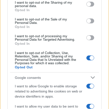
LockTrip não só oferece uma plataforma que oferece
not limited to your visit or usage behaviour. You may click to
I want to opt-out of the Sharing of my
personal data.
grant or deny consent to Google and its third-party tags to
reservas, mas também ajuda outros projetos e
Opted In
use your data for below specified purposes in below Google
desenvolvedores para seu bom funcionamento. A adoção
consent section.
I want to opt-out of the Sale of my
Personal Data.
do Locktrip Blockchain fará parte de muitas empresas, que
Opted In
enfrentam problemas durante o desenvolvimento de
I want to opt-out of processing my
produtos com boa relação custo-benefício. O Project fez
Personal Data for Targeted Advertising.
mudanças no desenvolvimento e atualizou sua
Opted In
infraestrutura para competir com os principais
I want to opt-out of Collection, Use,
Retention, Sale, and/or Sharing of my
concorrentes do setor. De acordo com o relatório, mais de
Personal Data that Is Unrelated with the
Purposes for which it was collected.
80% das reservas são feitas via booking.com e plataforma
Opted Out
experdia, pois a locktrip também registra um grande
crescimento no número de usuários e reservas. Em 2021,
Google consents
conhecemos a criptografia como pagamento em
I want to allow Google to enable storage
crescimento significativo, em que travala.com e locktrip
related to advertising like cookies on web or
device identifiers in apps.
consideramos o projeto mais promissor e confiável que
operava com tecnologia blockchain.
I want to allow my user data to be sent to