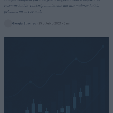
reservar hotéis. Locktrip atualmente um dos maiores hotéis
privados ou ... Ler mais
Giorgia Stromeo
·
25 outubro 2021
· 5 min