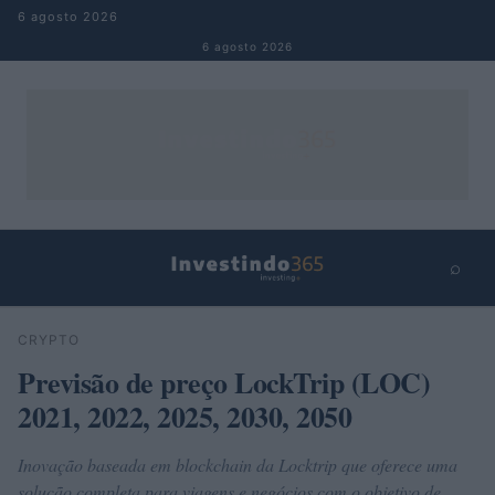
Pular para o conteúdo
6 agosto 2026
6 agosto 2026
⌕
×
⌕
CRYPTO
Buscar
Previsão de preço LockTrip (LOC)
2021, 2022, 2025, 2030, 2050
Inovação baseada em blockchain da Locktrip que oferece uma
solução completa para viagens e negócios com o objetivo de