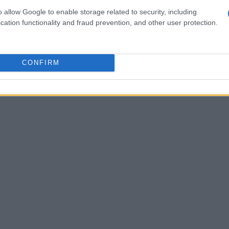
s de dezembro de 2021 é $ 0,0033. previsão de preço
o allow Google to enable storage related to security, including
riação para dezembro de 2021 -8%.
cation functionality and fraud prevention, and other user protection.
CONFIRM