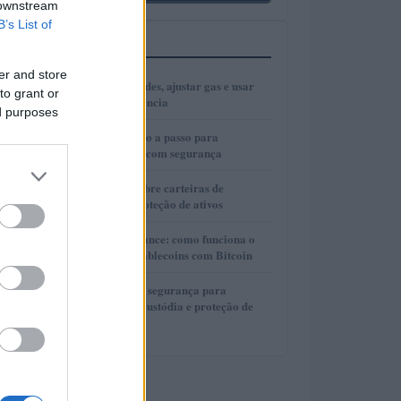
 downstream
B’s List of
MAIS LIDOS
er and store
1
Como escolher redes, ajustar gas e usar
to grant or
bridges com eficiência
ed purposes
2
Cold wallets: passo a passo para
configurar e usar com segurança
3
Guia completo sobre carteiras de
autocustódia e proteção de ativos
4
Lite Loan da Binance: como funciona o
empréstimo de stablecoins com Bitcoin
5
Guia completo de segurança para
carteiras de autocustódia e proteção de
criptomoedas