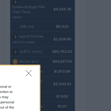
Eureka Bridged PAX
$4,205.78
Gold (Terra
(PAXG)
JDB
$0.022
(JDB)
kpk ETH Prime
$2,034.90
(KPK ETH PRIME)
SyBTC
$85,763.00
(SYBTC)
Bitcoin
$64,927.00
(BTC)
Ethereum
$1,913.96
(ETH)
kpk ETH Yield
$2,030.62
sonal or
(KPK ETH YIELD)
ection to
Tether
$1.000
ou may
(USDT)
 personal
USDEX
$1.07
(USDEX)
out of the