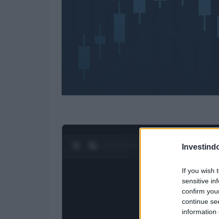
0:28 / 4:27
1
/
4
Investind
If you wish 
sensitive in
confirm you
continue se
information 