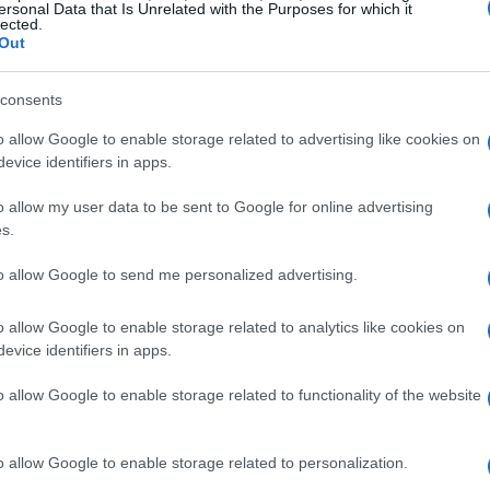
ersonal Data that Is Unrelated with the Purposes for which it
lected.
Out
21, 2022, 2023, 2024, 2025
consents
 USD. No início de outubro de 2021, o preço será
o allow Google to enable storage related to advertising like cookies on
o de $ 0,0038, preço mínimo de $ 0,0031 para
evice identifiers in apps.
de outubro de 2021 é $ 0,0035. previsão de preço no
o allow my user data to be sent to Google for online advertising
o para outubro de 2021 8%.
s.
 de USD. No início de novembro de 2021, o preço
to allow Google to send me personalized advertising.
máximo de $ 0,0040, preço mínimo de $ 0,0029 para
o allow Google to enable storage related to analytics like cookies on
s de novembro de 2021 é $ 0,0034. previsão de preço
evice identifiers in apps.
riação para novembro de 2021 1%.
o allow Google to enable storage related to functionality of the website
ra USD. No início de dezembro de 2021, o preço
máximo de $ 0,0037, preço mínimo de $ 0,0029 para
o allow Google to enable storage related to personalization.