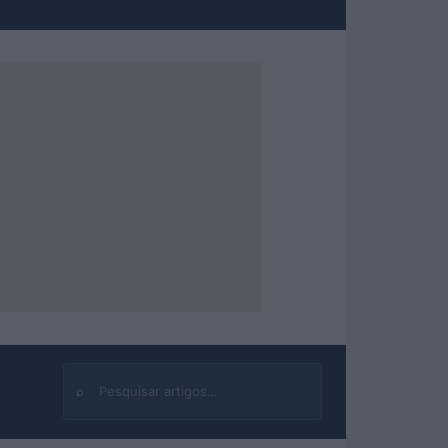
⌕
Buscar