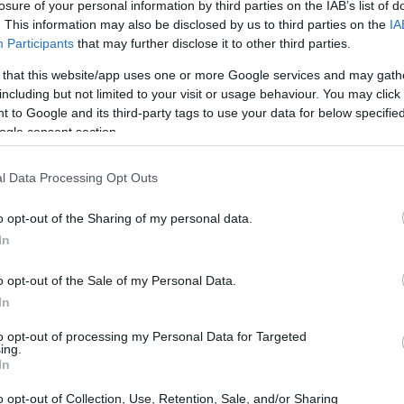
losure of your personal information by third parties on the IAB’s list of
. This information may also be disclosed by us to third parties on the
IA
0
 de mercado de
e está sendo negociado em torno de
Participants
that may further disclose it to other third parties.
eto de criptografia do mundo.
 that this website/app uses one or more Google services and may gath
including but not limited to your visit or usage behaviour. You may click 
 to Google and its third-party tags to use your data for below specifi
ogle consent section.
l Data Processing Opt Outs
o opt-out of the Sharing of my personal data.
In
o opt-out of the Sale of my Personal Data.
In
to opt-out of processing my Personal Data for Targeted
ing.
In
o opt-out of Collection, Use, Retention, Sale, and/or Sharing