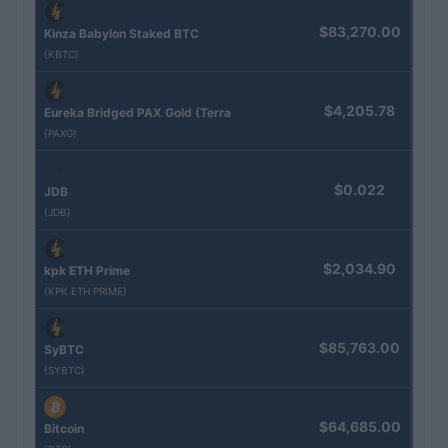
$83,270.00
Kinza Babylon Staked BTC
(KBTC)
$4,205.78
Eureka Bridged PAX Gold (Terra
(PAXG)
$0.022
JDB
(JDB)
$2,034.90
kpk ETH Prime
(KPK ETH PRIME)
$85,763.00
SyBTC
(SYBTC)
$64,685.00
Bitcoin