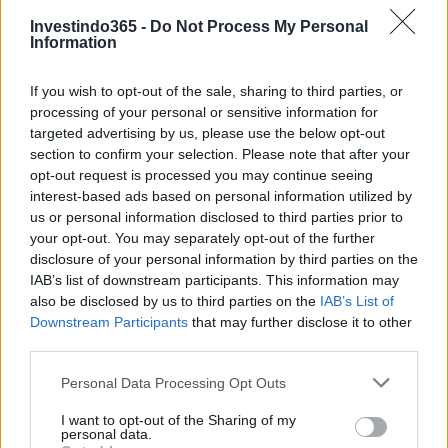
JASMY.
Investindo365 -
Do Not Process My Personal
Information
JasmyCoin (JASMY) é um bom
investimento?
If you wish to opt-out of the sale, sharing to third parties, or
processing of your personal or sensitive information for
Ao decidir se JasmyCoin (JASMY) é um bom investimento
targeted advertising by us, please use the below opt-out
para você, levar em consideração o risco e a recompensa é
section to confirm your selection. Please note that after your
opt-out request is processed you may continue seeing
crucial. Podemos prever o preço do JASMY tanto no curto
interest-based ads based on personal information utilized by
quanto no longo prazo, mas as expectativas precisam ser
us or personal information disclosed to third parties prior to
razoáveis ​​para cada um. A longo prazo, acreditamos que o
your opt-out. You may separately opt-out of the further
disclosure of your personal information by third parties on the
JASMY apreciará com base nos fundamentos do projeto
IAB’s list of downstream participants. This information may
JasmyCoin e no progresso que a equipe está fazendo em
also be disclosed by us to third parties on the
IAB’s List of
relação aos objetivos e marcos do roteiro.
Downstream Participants
that may further disclose it to other
third parties.
Usando a Análise Técnica, podemos prever qual pode ser o
Please note that this website/app uses one or more Google
Personal Data Processing Opt Outs
preço do JASMY no curto prazo e calcular nossos
services and may gather and store information including but
investimentos de acordo. Usando níveis horizontais de
not limited to your visit or usage behaviour. You may click to
I want to opt-out of the Sharing of my
personal data.
grant or deny consent to Google and its third-party tags to