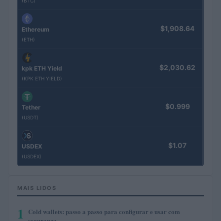
(BTC)
$1,908.64
Ethereum
(ETH)
$2,030.62
kpk ETH Yield
(KPK ETH YIELD)
$0.999
Tether
(USDT)
$1.07
USDEX
(USDEX)
MAIS LIDOS
1
Cold wallets: passo a passo para configurar e usar com
segurança