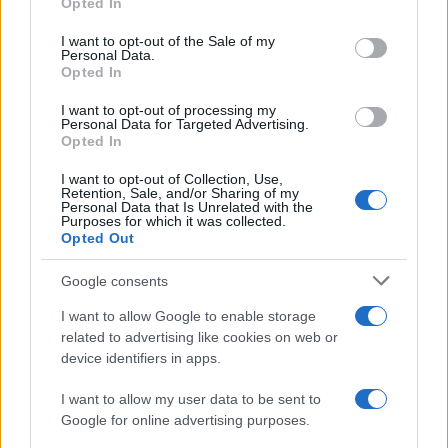
resistência e suporte, médias móveis, vários indicadores e
Opted In
use your data for below specified purposes in below Google
outras técnicas, você pode fazer uma previsão de preço
consent section.
I want to opt-out of the Sale of my
Personal Data.
informada sobre se o preço vai subir ou descer nos
Opted In
próximos dias, semanas e meses.
I want to opt-out of processing my
Personal Data for Targeted Advertising.
O mercado de criptomoedas é extremamente volátil e
Opted In
difícil de prever a longo prazo, portanto, pesquisar os
I want to opt-out of Collection, Use,
fundamentos e o progresso do JasmyCoin é uma tarefa
Retention, Sale, and/or Sharing of my
Personal Data that Is Unrelated with the
essencial antes de decidir investir qualquer quantia de
Purposes for which it was collected.
Opted Out
fundos a longo prazo com o objetivo de mantê-los por
meses ou anos. Ao analisar o preço do JasmyCoin para
Google consents
formar uma previsão de preço para o curto ou longo prazo,
I want to allow Google to enable storage
é essencial levar em consideração a análise técnica e
related to advertising like cookies on web or
fundamental.
device identifiers in apps.
I want to allow my user data to be sent to
Google for online advertising purposes.
AUTOR