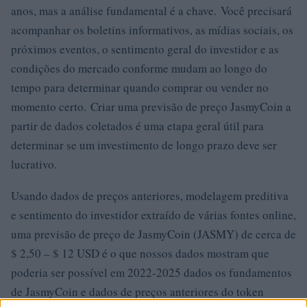
anos, mas a análise fundamental é a chave. Você precisará
acompanhar os boletins informativos, as mídias sociais, os
próximos eventos, o sentimento geral do investidor e as
condições do mercado conforme mudam ao longo do
tempo para determinar quando comprar ou vender no
momento certo. Criar uma previsão de preço JasmyCoin a
partir de dados coletados é uma etapa geral útil para
determinar se um investimento de longo prazo deve ser
lucrativo.
Usando dados de preços anteriores, modelagem preditiva
e sentimento do investidor extraído de várias fontes online,
uma previsão de preço de JasmyCoin (JASMY) de cerca de
$ 2,50 – $ 12 USD é o que nossos dados mostram que
poderia ser possível em 2022-2025 dados os fundamentos
de JasmyCoin e dados de preços anteriores do token