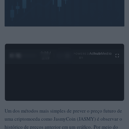
0:29 /
Ad
hub
Media
POWERED
1
/
4
3:19
BY
Um dos métodos mais simples de prever o preço futuro de
uma criptomoeda como JasmyCoin (JASMY) é observar o
histórico de preços anterior em um gráfico. Por meio do