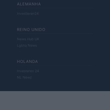
ALEMANHA
Investieren24
REINO UNIDO
News Hub UK
Lgbtq News
HOLANDA
Investeren 24
NL Newz