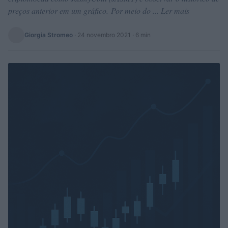
preços anterior em um gráfico. Por meio do ... Ler mais
Giorgia Stromeo
·
24 novembro 2021
· 6 min