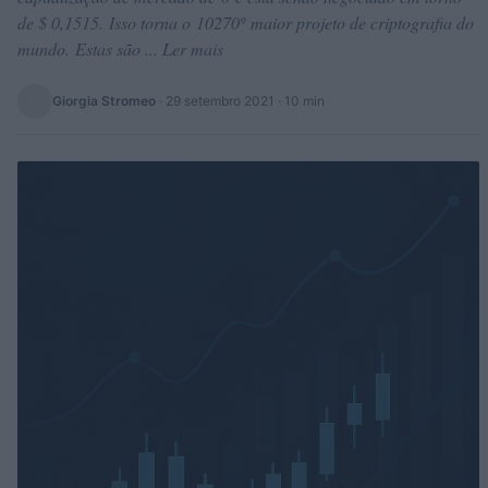
de $ 0,1515. Isso torna o 10270º maior projeto de criptografia do
mundo. Estas são ... Ler mais
Giorgia Stromeo
·
29 setembro 2021
· 10 min