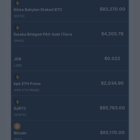
$83,270.00
Kinza Babylon Staked BTC
(KBTC)
$4,205.78
Eureka Bridged PAX Gold (Terra
(PAXG)
$0.022
JDB
(JDB)
$2,034.90
kpk ETH Prime
(KPK ETH PRIME)
$85,763.00
SyBTC
(SYBTC)
$65,170.00
Bitcoin
(BTC)