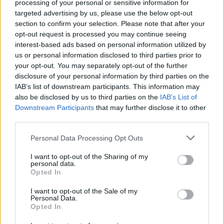
processing of your personal or sensitive information for
variação
targeted advertising by us, please use the below opt-out
Encontro
Preço
Mínimo
Máximo
Média
mensal
section to confirm your selection. Please note that after your
opt-out request is processed you may continue seeing
Janeiro de
$
$
$ 0,1958
$
1%
interest-based ads based on personal information utilized by
2022
0,1830
0,1739
0,1849
us or personal information disclosed to third parties prior to
your opt-out. You may separately opt-out of the further
Fevereiro
$
$
$ 0,2337
$
12%
disclosure of your personal information by third parties on the
de 2022
0,2050
0,1927
0,2132
IAB’s list of downstream participants. This information may
also be disclosed by us to third parties on the
IAB’s List of
Março de
$
$
$ 0,2458
$
9%
Downstream Participants
that may further disclose it to other
2022
0,2234
0,1855
0,2156
third parties.
Abril de
$
$
$ 0,2979
$
13%
Please note that this website/app uses one or more Google
Personal Data Processing Opt Outs
2022
0,2525
0,2373
0,2676
services and may gather and store information including but
not limited to your visit or usage behaviour. You may click to
I want to opt-out of the Sharing of my
personal data.
Maio de
$
$
$ 0,2466
$
-12%
grant or deny consent to Google and its third-party tags to
Opted In
2022
0,2222
0,1978
0,2222
use your data for below specified purposes in below Google
consent section.
I want to opt-out of the Sale of my
Junho de
$
$
$ 0,2862
$
12%
Personal Data.
2022
0,2489
0,2314
0,2588
Opted In