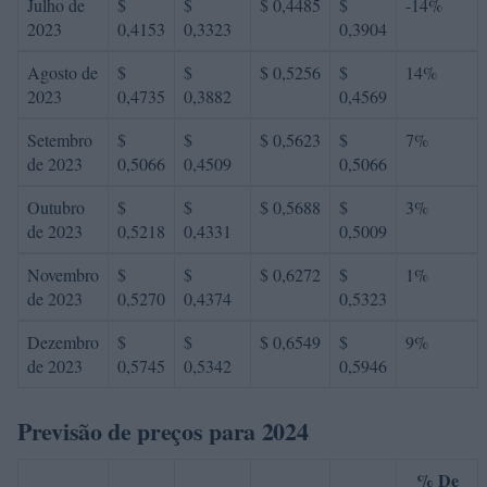
Julho de
$
$
$ 0,4485
$
-14%
2023
0,4153
0,3323
0,3904
Agosto de
$
$
$ 0,5256
$
14%
2023
0,4735
0,3882
0,4569
Setembro
$
$
$ 0,5623
$
7%
de 2023
0,5066
0,4509
0,5066
Outubro
$
$
$ 0,5688
$
3%
de 2023
0,5218
0,4331
0,5009
Novembro
$
$
$ 0,6272
$
1%
de 2023
0,5270
0,4374
0,5323
Dezembro
$
$
$ 0,6549
$
9%
de 2023
0,5745
0,5342
0,5946
Previsão de preços para 2024
% De