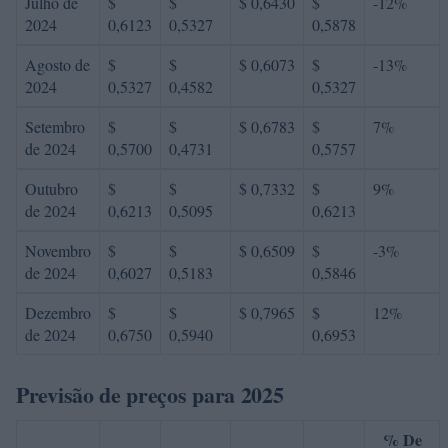
Julho de
$
$
$ 0,6430
$
-12%
2024
0,6123
0,5327
0,5878
Agosto de
$
$
$ 0,6073
$
-13%
2024
0,5327
0,4582
0,5327
Setembro
$
$
$ 0,6783
$
7%
de 2024
0,5700
0,4731
0,5757
Outubro
$
$
$ 0,7332
$
9%
de 2024
0,6213
0,5095
0,6213
Novembro
$
$
$ 0,6509
$
-3%
de 2024
0,6027
0,5183
0,5846
Dezembro
$
$
$ 0,7965
$
12%
de 2024
0,6750
0,5940
0,6953
Previsão de preços para 2025
% De