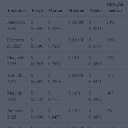
variação
Encontro
Preço
Mínimo
Máximo
Média
mensal
Janeiro de
$
$
$ 0,9080
$
14%
2025
0,7695
0,7003
0,8041
Fevereiro
$
$
$ 0,9130
$
13%
de 2025
0,8696
0,7217
0,8174
Março de
$
$
$ 1,01
$
10%
2025
0,9565
0,7652
0,8896
Abril de
$
$
$ 0,9905
$
-5%
2025
0,9087
0,7996
0,8951
Maio de
$
$
$ 1,00
$
-4%
2025
0,8723
0,7153
0,8592
Junho de
$
$
$ 1,05
$
2%
2025
0,8898
0,8453
0,9476