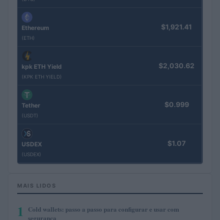
$1,921.41
Ethereum
(ETH)
$2,030.62
kpk ETH Yield
(KPK ETH YIELD)
$0.999
Tether
(USDT)
$1.07
USDEX
(USDEX)
MAIS LIDOS
1
Cold wallets: passo a passo para configurar e usar com
segurança