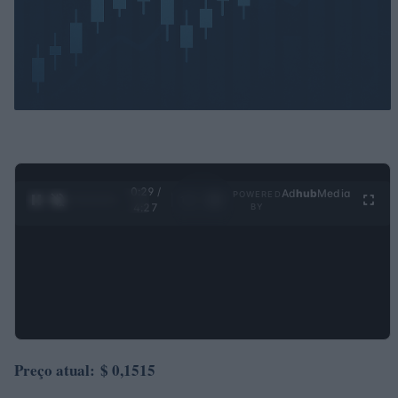
0:30 /
Ad
hub
Media
POWERED
1
/
4
4:27
BY
Preço atual:
$ 0,1515