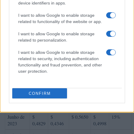
device identifiers in apps.
variação
Encontro
Preço
Mínimo
Máximo
Média
mensal
I want to allow Google to enable storage
related to functionality of the website or app.
Janeiro de
$
$
$ 0,4247
$
1%
2023
0,3758
0,3157
0,3702
I want to allow Google to enable storage
related to personalization.
Fevereiro
$
$
$ 0,4881
$
11%
de 2023
0,4171
0,3587
0,4234
I want to allow Google to enable storage
related to security, including authentication
Março de
$
$
$ 0,4685
$
4%
functionality and fraud prevention, and other
2023
0,4338
0,3557
0,4121
user protection.
Abril de
$
$
$ 0,5392
$
10%
2023
0,4772
0,3913
0,4653
CONFIRM
Maio de
$
$
$ 0,4451
$
-12%
2023
0,4199
0,3947
0,4199
Junho de
$
$
$ 0,5650
$
15%
2023
0,4829
0,4346
0,4998