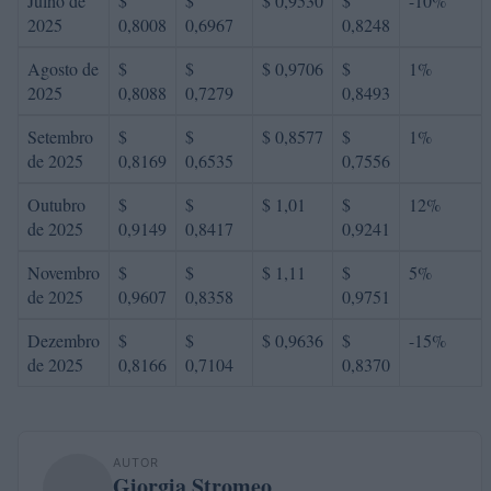
Julho de
$
$
$ 0,9530
$
-10%
2025
0,8008
0,6967
0,8248
Agosto de
$
$
$ 0,9706
$
1%
2025
0,8088
0,7279
0,8493
Setembro
$
$
$ 0,8577
$
1%
de 2025
0,8169
0,6535
0,7556
Outubro
$
$
$ 1,01
$
12%
de 2025
0,9149
0,8417
0,9241
Novembro
$
$
$ 1,11
$
5%
de 2025
0,9607
0,8358
0,9751
Dezembro
$
$
$ 0,9636
$
-15%
de 2025
0,8166
0,7104
0,8370
AUTOR
Giorgia Stromeo