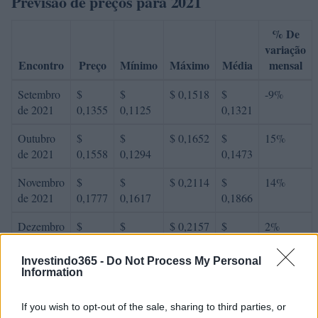
Previsão de preços para 2021
% De
variação
Encontro
Preço
Mínimo
Máximo
Média
mensal
Setembro
$
$
$ 0,1518
$
-9%
de 2021
0,1355
0,1125
0,1321
Outubro
$
$
$ 0,1652
$
15%
de 2021
0,1558
0,1294
0,1473
Novembro
$
$
$ 0,2114
$
14%
de 2021
0,1777
0,1617
0,1866
Dezembro
$
$
$ 0,2157
$
2%
de 2021
0,1812
0,1649
0,1903
Investindo365 -
Do Not Process My Personal
Information
Previsão de preços para 2022
If you wish to opt-out of the sale, sharing to third parties, or
% De