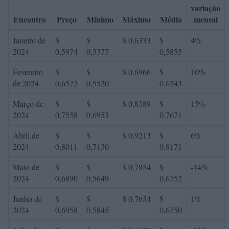
variação
Encontro
Preço
Mínimo
Máximo
Média
mensal
Janeiro de
$
$
$ 0,6333
$
4%
2024
0,5974
0,5377
0,5855
Fevereiro
$
$
$ 0,6966
$
10%
de 2024
0,6572
0,5520
0,6243
Março de
$
$
$ 0,8389
$
15%
2024
0,7558
0,6953
0,7671
Abril de
$
$
$ 0,9213
$
6%
2024
0,8011
0,7130
0,8171
Maio de
$
$
$ 0,7854
$
-14%
2024
0,6890
0,5649
0,6752
Junho de
$
$
$ 0,7654
$
1%
2024
0,6958
0,5845
0,6750