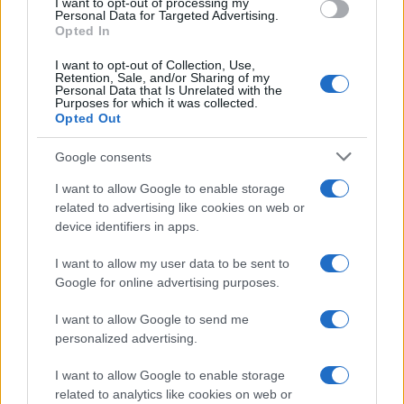
I want to opt-out of processing my
Julho de
$
$
$ 0,3066
$
12%
Personal Data for Targeted Advertising.
2022
0,2787
0,2397
0,2731
Opted In
Agosto de
$
$
$ 0,3453
$
5%
I want to opt-out of Collection, Use,
Retention, Sale, and/or Sharing of my
2022
0,2927
0,2429
0,2941
Personal Data that Is Unrelated with the
Purposes for which it was collected.
Setembro
$
$
$ 0,3587
$
3%
Opted Out
de 2022
0,3014
0,2743
0,3165
Google consents
Outubro
$
$
$ 0,3645
$
7%
I want to allow Google to enable storage
de 2022
0,3225
0,2613
0,3129
related to advertising like cookies on web or
device identifiers in apps.
Novembro
$
$
$ 0,4010
$
12%
de 2022
0,3612
0,2890
0,3450
I want to allow my user data to be sent to
Google for online advertising purposes.
Dezembro
$
$
$ 0,4316
$
3%
de 2022
0,3721
0,3274
0,3795
I want to allow Google to send me
personalized advertising.
Previsão de preços para 2023
I want to allow Google to enable storage
related to analytics like cookies on web or
% De