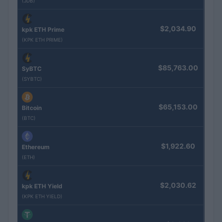
(JDB)
$2,034.90
kpk ETH Prime
(KPK ETH PRIME)
$85,763.00
SyBTC
(SYBTC)
$65,153.00
Bitcoin
(BTC)
$1,922.60
Ethereum
(ETH)
$2,030.62
kpk ETH Yield
(KPK ETH YIELD)