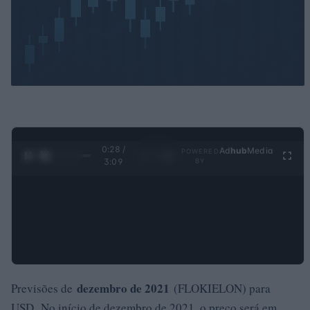
0:29 /
Ad
hub
Media
POWERED
1
/
4
3:09
BY
dezembro de 2021
Previsões de
(FLOKIELON) para
USD. No início de dezembro de 2021, o preço será em