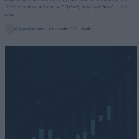
USD. Um preço máximo de $ 0,0000, preço mínimo de ... Ler
mais
Giorgia Stromeo
·
18 novembro 2021
· 9 min