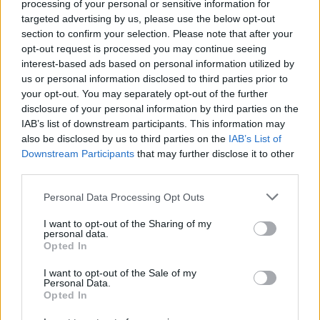
processing of your personal or sensitive information for
2023
0,0000
0,0000
0,0000
targeted advertising by us, please use the below opt-out
section to confirm your selection. Please note that after your
Abril de
$
$
$ 0,0000
$
5%
opt-out request is processed you may continue seeing
2023
0,0000
0,0000
0,0000
interest-based ads based on personal information utilized by
us or personal information disclosed to third parties prior to
Maio de
$
$
$ 0,0000
$
-4%
your opt-out. You may separately opt-out of the further
2023
0,0000
0,0000
0,0000
disclosure of your personal information by third parties on the
IAB’s list of downstream participants. This information may
Junho de
$
$
$ 0,0000
$
1%
also be disclosed by us to third parties on the
IAB’s List of
2023
0,0000
0,0000
0,0000
Downstream Participants
that may further disclose it to other
third parties.
Julho de
$
$
$ 0,0000
$
14%
2023
0,0000
0,0000
0,0000
Please note that this website/app uses one or more Google
Personal Data Processing Opt Outs
services and may gather and store information including but
Agosto de
$
$
$ 0,0000
$
5%
not limited to your visit or usage behaviour. You may click to
I want to opt-out of the Sharing of my
2023
0,0000
0,0000
0,0000
personal data.
grant or deny consent to Google and its third-party tags to
Opted In
use your data for below specified purposes in below Google
Setembro
$
$
$ 0,0000
$
-15%
consent section.
I want to opt-out of the Sale of my
de 2023
0,0000
0,0000
0,0000
Personal Data.
Opted In
Outubro
$
$
$ 0,0000
$
7%