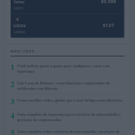
$0.999
Tether
(USDT)
$1.07
USDEX
(USDEX)
MAIS LIDOS
1
Cold wallets: passo a passo para configurar e usar com
segurança
2
Lite Loan da Binance: como funciona o empréstimo de
stablecoins com Bitcoin
3
Como escolher redes, ajustar gas e usar bridges com eficiência
4
Guia completo de segurança para carteiras de autocustódia e
proteção de criptomoedas
5
Guia completo sobre carteiras de autocustódia e proteção de