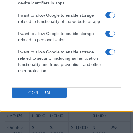
device identifiers in apps.
2024
0,0000
0,0000
0,0000
I want to allow Google to enable storage
Abril de
$
$
$ 0,0000
$
5%
related to functionality of the website or app.
2024
0,0000
0,0000
0,0000
I want to allow Google to enable storage
Maio de
$
$
$ 0,0000
$
-11%
related to personalization.
2024
0,0000
0,0000
0,0000
I want to allow Google to enable storage
Junho de
$
$
$ 0,0000
$
-10%
related to security, including authentication
2024
0,0000
0,0000
0,0000
functionality and fraud prevention, and other
user protection.
Julho de
$
$
$ 0,0000
$
-11%
2024
0,0000
0,0000
0,0000
Agosto de
$
$
$ 0,0000
$
10%
CONFIRM
2024
0,0000
0,0000
0,0000
Setembro
$
$
$ 0,0000
$
-6%
de 2024
0,0000
0,0000
0,0000
Outubro
$
$
$ 0,0000
$
2%