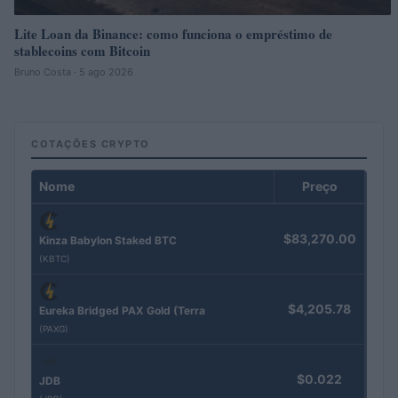
Lite Loan da Binance: como funciona o empréstimo de
stablecoins com Bitcoin
Bruno Costa · 5 ago 2026
COTAÇÕES CRYPTO
Nome
Preço
$83,270.00
Kinza Babylon Staked BTC
(KBTC)
$4,205.78
Eureka Bridged PAX Gold (Terra
(PAXG)
$0.022
JDB