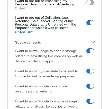
de 2023
0,0000
0,0000
0,0000
I want to opt-out of processing my
Personal Data for Targeted Advertising.
Opted In
Novembro
$
$
$ 0,0000
$
1%
de 2023
0,0000
0,0000
0,0000
I want to opt-out of Collection, Use,
Retention, Sale, and/or Sharing of my
Personal Data that Is Unrelated with the
Dezembro
$
$
$ 0,0000
$
7%
Purposes for which it was collected.
de 2023
0,0000
0,0000
0,0000
Opted Out
Google consents
Previsão de preços para 2024
I want to allow Google to enable storage
related to advertising like cookies on web or
% De
device identifiers in apps.
variação
Encontro
Preço
Mínimo
Máximo
Média
mensal
I want to allow my user data to be sent to
Google for online advertising purposes.
Janeiro de
$
$
$ 0,0000
$
13%
2024
0,0000
0,0000
0,0000
I want to allow Google to send me
personalized advertising.
Fevereiro
$
$
$ 0,0000
$
-8%
de 2024
0,0000
0,0000
0,0000
I want to allow Google to enable storage
related to analytics like cookies on web or
Março de
$
$
$ 0,0000
$
5%