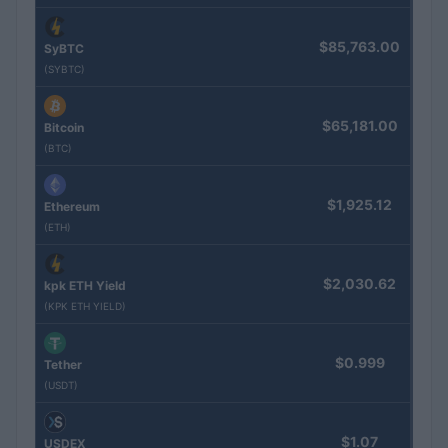
$85,763.00
SyBTC
(SYBTC)
$65,181.00
Bitcoin
(BTC)
$1,925.12
Ethereum
(ETH)
$2,030.62
kpk ETH Yield
(KPK ETH YIELD)
$0.999
Tether
(USDT)
$1.07
USDEX