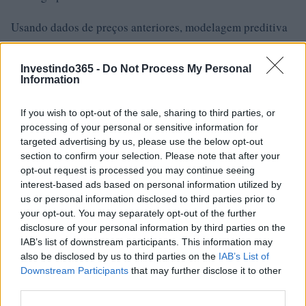
Usando dados de preços anteriores, modelagem preditiva
e sentimento do investidor extraído de várias fontes online,
uma previsão de preço do Solanium (SLIM) de cerca de $
Investindo365 -
Do Not Process My Personal
Information
30 – $ 200 USD é o que nossos dados mostram que
poderia ser possível em 2022-2025 dados os fundamentos
If you wish to opt-out of the sale, sharing to third parties, or
do Solanium e dados de preços anteriores do token SLIM.
processing of your personal or sensitive information for
targeted advertising by us, please use the below opt-out
Solanium (SLIM) é um bom investimento?
section to confirm your selection. Please note that after your
opt-out request is processed you may continue seeing
Ao decidir se Solanium (SLIM) é um bom investimento
interest-based ads based on personal information utilized by
us or personal information disclosed to third parties prior to
para você, levar em consideração o risco e a recompensa é
your opt-out. You may separately opt-out of the further
crucial. Podemos prever o preço do SLIM tanto no curto
disclosure of your personal information by third parties on the
quanto no longo prazo, mas as expectativas precisam ser
IAB’s list of downstream participants. This information may
also be disclosed by us to third parties on the
IAB’s List of
razoáveis ​​para cada um. A longo prazo, acreditamos que o
Downstream Participants
that may further disclose it to other
SLIM apreciará com base nos fundamentos do projeto
third parties.
Solanium e no progresso que a equipe está fazendo em