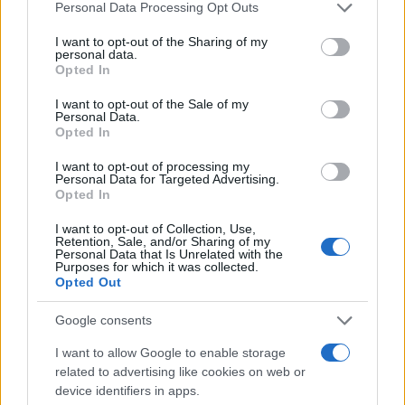
Please note that this website/app uses one or more Google
Personal Data Processing Opt Outs
relação aos objetivos e marcos do roteiro.
services and may gather and store information including but
not limited to your visit or usage behaviour. You may click to
I want to opt-out of the Sharing of my
personal data.
Usando a Análise Técnica, podemos prever qual pode ser o
grant or deny consent to Google and its third-party tags to
Opted In
use your data for below specified purposes in below Google
preço do SLIM no curto prazo e calcular nossos
consent section.
I want to opt-out of the Sale of my
investimentos de acordo. Usando níveis horizontais de
Personal Data.
Opted In
resistência e suporte, médias móveis, vários indicadores e
outras técnicas, você pode fazer uma previsão de preço
I want to opt-out of processing my
Personal Data for Targeted Advertising.
informada sobre se o preço vai subir ou descer nos
Opted In
próximos dias, semanas e meses.
I want to opt-out of Collection, Use,
Retention, Sale, and/or Sharing of my
O mercado de criptomoedas é extremamente volátil e
Personal Data that Is Unrelated with the
Purposes for which it was collected.
difícil de prever a longo prazo, portanto, pesquisar os
Opted Out
fundamentos e o progresso do Solanium é uma tarefa
Google consents
essencial antes de decidir investir qualquer quantia de
fundos a longo prazo com o objetivo de mantê-los por
I want to allow Google to enable storage
related to advertising like cookies on web or
meses ou anos. Ao analisar o preço do Solanium para
device identifiers in apps.