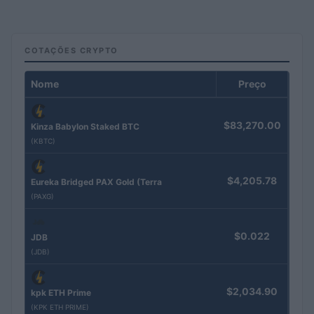
COTAÇÕES CRYPTO
Nome
Preço
$83,270.00
Kinza Babylon Staked BTC
(KBTC)
$4,205.78
Eureka Bridged PAX Gold (Terra
(PAXG)
$0.022
JDB
(JDB)
$2,034.90
kpk ETH Prime
(KPK ETH PRIME)