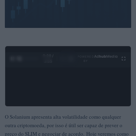
0:29 /
Ad
hub
Media
POWERED
1
/
4
3:55
BY
O Solanium apresenta alta volatilidade como qualquer
outra criptomoeda, por isso é útil ser capaz de prever o
preço do SLIM e negociar de acordo. Hoje veremos como