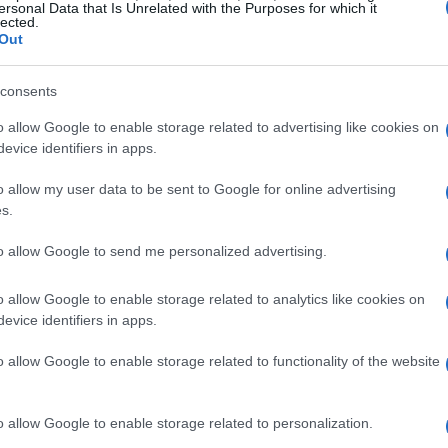
ersonal Data that Is Unrelated with the Purposes for which it
lected.
Out
DT 2021, 2022, 2023, 2024, 2025
consents
 para USD. No início de outubro de 2021, o preço
o allow Google to enable storage related to advertising like cookies on
máximo de $ 0,0000, preço mínimo de $ 0,0000 para
evice identifiers in apps.
de outubro de 2021 é $ 0,0000. previsão de preço no
o allow my user data to be sent to Google for online advertising
o para outubro de 2021 15%.
s.
isões de USD. No início de novembro de 2021, o
to allow Google to send me personalized advertising.
preço máximo de $ 0,0000, preço mínimo de $ 0,0000
o allow Google to enable storage related to analytics like cookies on
 o mês de novembro de 2021 é $ 0,0000. previsão de
evice identifiers in apps.
00, variação para novembro de 2021 10%.
o allow Google to enable storage related to functionality of the website
T) para USD. No início de dezembro de 2021, o
preço máximo de $ 0,0000, preço mínimo de $ 0,0000
o allow Google to enable storage related to personalization.