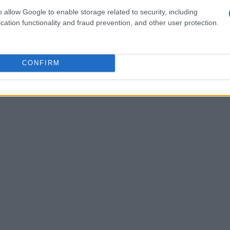
 o mês de dezembro de 2021 é $ 0,0000. previsão de
o allow Google to enable storage related to security, including
00, variação para dezembro de 2021 -15%.
cation functionality and fraud prevention, and other user protection.
CONFIRM