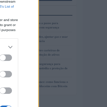
 downstream
B’s List of
MAIS LIDOS
er and store
1
Cold wallets: passo a passo para
to grant or
configurar e usar com segurança
ed purposes
2
Como escolher redes, ajustar gas e usar
bridges com eficiência
3
Guia completo sobre carteiras de
autocustódia e proteção de ativos
4
Guia completo de segurança para
carteiras de autocustódia e proteção de
criptomoedas
5
Lite Loan da Binance: como funciona o
empréstimo de stablecoins com Bitcoin