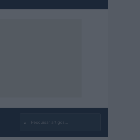
⌕
Buscar