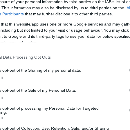
losure of your personal information by third parties on the IAB’s list of
. This information may also be disclosed by us to third parties on the
IA
0
 de mercado de
e está sendo negociado em torno de
Participants
that may further disclose it to other third parties.
to de criptografia do mundo.
 that this website/app uses one or more Google services and may gath
including but not limited to your visit or usage behaviour. You may click 
 to Google and its third-party tags to use your data for below specifi
ogle consent section.
l Data Processing Opt Outs
o opt-out of the Sharing of my personal data.
In
o opt-out of the Sale of my Personal Data.
In
to opt-out of processing my Personal Data for Targeted
ing.
In
o opt-out of Collection, Use, Retention, Sale, and/or Sharing