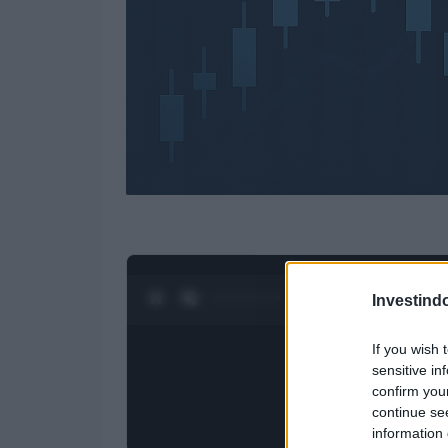
0:28 / 3:55
1
/
4
Investind
If you wish 
sensitive in
confirm you
continue se
information 