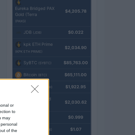
Eureka Bridged PAX
$4,205.78
Gold (Terra
(PAXG)
JDB
$0.022
(JDB)
kpk ETH Prime
$2,034.90
(KPK ETH PRIME)
SyBTC
$85,763.00
(SYBTC)
Bitcoin
$65,111.00
(BTC)
Ethereum
$1,922.95
(ETH)
kpk ETH Yield
$2,030.62
sonal or
(KPK ETH YIELD)
ection to
Tether
$0.999
ou may
(USDT)
 personal
USDEX
$1.07
(USDEX)
out of the