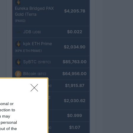
Eureka Bridged PAX
$4,205.78
Gold (Terra
(PAXG)
JDB
$0.022
(JDB)
kpk ETH Prime
$2,034.90
(KPK ETH PRIME)
SyBTC
$85,763.00
(SYBTC)
Bitcoin
$64,956.00
(BTC)
Ethereum
$1,915.87
(ETH)
kpk ETH Yield
$2,030.62
sonal or
(KPK ETH YIELD)
ection to
Tether
$0.999
ou may
(USDT)
 personal
USDEX
$1.07
(USDEX)
out of the