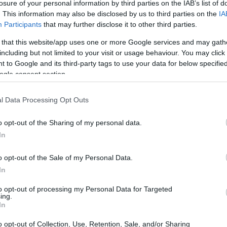
losure of your personal information by third parties on the IAB’s list of
 USD. No início de dezembro de 2021, o preço será
. This information may also be disclosed by us to third parties on the
IA
 de $ 11,03, preço mínimo de $ 8,17 para dezembro
Participants
that may further disclose it to other third parties.
bro de 2021 é $ 9,60. previsão de preço no final de
 that this website/app uses one or more Google services and may gath
dezembro de 2021 4%.
including but not limited to your visit or usage behaviour. You may click 
 to Google and its third-party tags to use your data for below specifi
ogle consent section.
l Data Processing Opt Outs
o opt-out of the Sharing of my personal data.
In
o opt-out of the Sale of my Personal Data.
In
to opt-out of processing my Personal Data for Targeted
ing.
In
o opt-out of Collection, Use, Retention, Sale, and/or Sharing