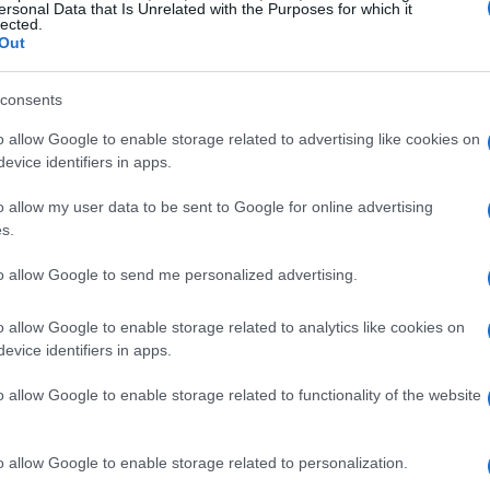
ersonal Data that Is Unrelated with the Purposes for which it
lected.
Out
D. No início de janeiro de 2022, o preço será em
consents
$ 11,21, preço mínimo de $ 8,21 para janeiro de
o allow Google to enable storage related to advertising like cookies on
e 2022 é $ 9,71. previsão de preço no final de janeiro
evice identifiers in apps.
2022 -2%.
o allow my user data to be sent to Google for online advertising
s.
SD. No início de fevereiro de 2022, o preço será em
to allow Google to send me personalized advertising.
 12,89, preço mínimo de $ 9,08 para fevereiro de
 de 2022 é $ 10,99. previsão de preço no final de
o allow Google to enable storage related to analytics like cookies on
vereiro de 2022 12%.
evice identifiers in apps.
o allow Google to enable storage related to functionality of the website
. No início de março de 2022, o preço será em
 $ 11,04, preço mínimo de $ 8,66 para março de
o allow Google to enable storage related to personalization.
 2022 é $ 9,85. previsão de preço no final de março