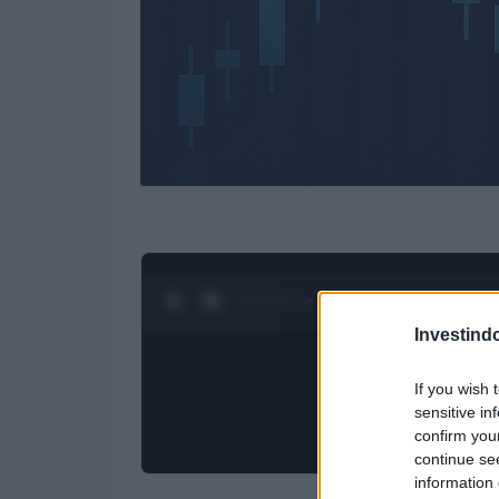
0:28 / 4:27
1
/
4
Investind
If you wish 
sensitive in
confirm you
continue se
information 