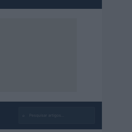
⌕
Buscar