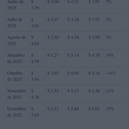
Junho de
$
$ 3,60
$ 4,21
$ 3,91
7%
2025
3,79
Julho de
$
$ 3,67
$ 4,18
$ 3,93
3%
2025
3,91
Agosto de
$
$ 3,50
$ 4,30
$ 3,90
3%
2025
4,02
Setembro
$
$ 4,27
$ 5,14
$ 4,70
14%
de 2025
4,59
Outubro
$
$ 3,63
$ 4,69
$ 4,16
-14%
de 2025
3,94
Novembro
$
$ 3,55
$ 5,17
$ 4,36
11%
de 2025
4,38
Dezembro
$
$ 4,23
$ 5,84
$ 5,03
15%
de 2025
5,03