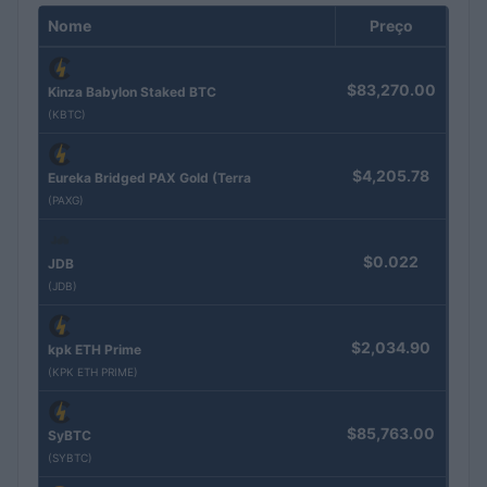
Nome
Preço
$83,270.00
Kinza Babylon Staked BTC
(KBTC)
$4,205.78
Eureka Bridged PAX Gold (Terra
(PAXG)
$0.022
JDB
(JDB)
$2,034.90
kpk ETH Prime
(KPK ETH PRIME)
$85,763.00
SyBTC
(SYBTC)