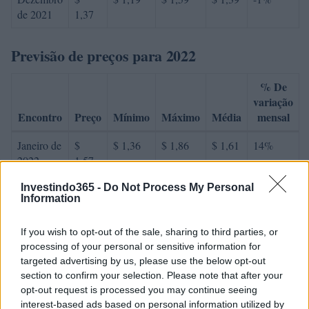
de 2021
1,37
Previsão de preços para 2022
% De
variação
Encontro
Preço
Mínimo
Máximo
Média
mensal
Janeiro de
$
$ 1,36
$ 1,86
$ 1,61
14%
2022
1,57
Março de
$
$ 1,39
$ 1,74
$ 1,56
2%
Investindo365 -
Do Not Process My Personal
Information
2022
1,60
Abril de
$
$ 1,52
$ 2,17
$ 1,84
15%
If you wish to opt-out of the sale, sharing to third parties, or
2022
1,84
processing of your personal or sensitive information for
targeted advertising by us, please use the below opt-out
Maio de
$
$ 1,30
$ 1,67
$ 1,48
-15%
section to confirm your selection. Please note that after your
2022
1,56
opt-out request is processed you may continue seeing
interest-based ads based on personal information utilized by