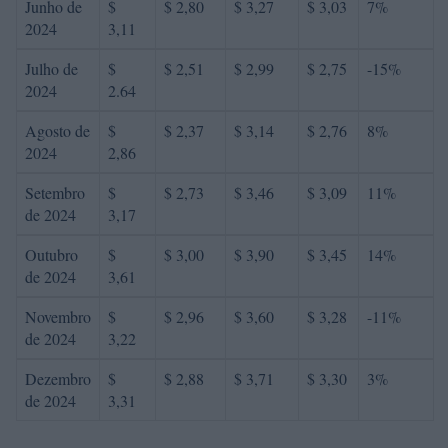
Junho de
$
$ 2,80
$ 3,27
$ 3,03
7%
2024
3,11
Julho de
$
$ 2,51
$ 2,99
$ 2,75
-15%
2024
2.64
Agosto de
$
$ 2,37
$ 3,14
$ 2,76
8%
2024
2,86
Setembro
$
$ 2,73
$ 3,46
$ 3,09
11%
de 2024
3,17
Outubro
$
$ 3,00
$ 3,90
$ 3,45
14%
de 2024
3,61
Novembro
$
$ 2,96
$ 3,60
$ 3,28
-11%
de 2024
3,22
Dezembro
$
$ 2,88
$ 3,71
$ 3,30
3%
de 2024
3,31