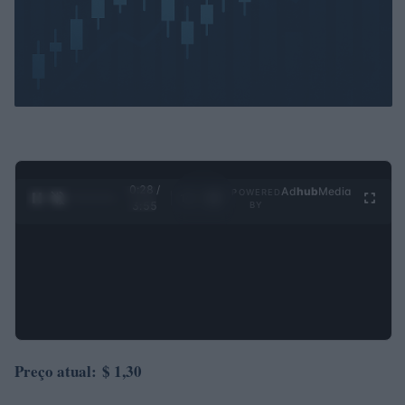
0:29 /
Ad
hub
Media
POWERED
1
/
4
3:55
BY
Preço atual:
$ 1,30