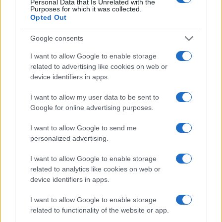
Personal Data that Is Unrelated with the
Previsão de preços para 2023
Purposes for which it was collected.
Opted Out
% De
Google consents
variação
Encontro
Preço
Mínimo
Máximo
Média
mensal
I want to allow Google to enable storage
related to advertising like cookies on web or
Janeiro de
$
$ 1,44
$ 2,10
$ 1,77
3%
device identifiers in apps.
2023
1,78
I want to allow my user data to be sent to
Fevereiro
$
$ 1,60
$ 2,08
$ 1,84
1%
Google for online advertising purposes.
de 2023
1,80
I want to allow Google to send me
Março de
$
$ 1,58
$ 2,00
$ 1,79
6%
personalized advertising.
2023
1,90
I want to allow Google to enable storage
Abril de
$
$ 1,92
$ 2,20
$ 2,06
6%
related to analytics like cookies on web or
2023
2,02
device identifiers in apps.
Maio de
$
$ 1,50
$ 2,20
$ 1,85
-7%
I want to allow Google to enable storage
2023
1,88
related to functionality of the website or app.