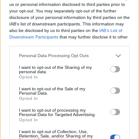
Junho de
$
$ 1,15
$ 1,53
$ 1,34
-13%
us or personal information disclosed to third parties prior to
2022
1,36
your opt-out. You may separately opt-out of the further
disclosure of your personal information by third parties on the
Julho de
$
$ 1,21
$ 1,45
$ 1,33
1%
IAB’s list of downstream participants. This information may
2022
1,37
also be disclosed by us to third parties on the
IAB’s List of
Downstream Participants
that may further disclose it to other
Agosto de
$
$ 1,22
$ 1,66
$ 1,44
7%
third parties.
2022
1,47
Please note that this website/app uses one or more Google
Personal Data Processing Opt Outs
Setembro
$
$ 1,41
$ 1,76
$ 1,58
9%
services and may gather and store information including but
de 2022
1,60
not limited to your visit or usage behaviour. You may click to
I want to opt-out of the Sharing of my
personal data.
grant or deny consent to Google and its third-party tags to
Opted In
Outubro
$
$ 1,16
$ 1,64
$ 1,40
-9%
use your data for below specified purposes in below Google
de 2022
1,46
consent section.
I want to opt-out of the Sale of my
Personal Data.
Opted In
Novembro
$
$ 1,56
$ 1,83
$ 1,69
13%
de 2022
1,64
I want to opt-out of processing my
Personal Data for Targeted Advertising.
Dezembro
$
$ 1,50
$ 1,90
$ 1,70
5%
Opted In
de 2022
1,73
I want to opt-out of Collection, Use,
Retention, Sale, and/or Sharing of my