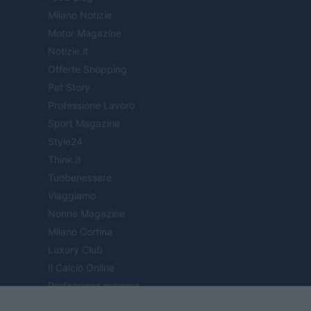
Milano Notizie
Motor Magazine
Notizie.it
Offerte Shopping
Pet Story
Professione Lavoro
Sport Magazine
Style24
Think.it
Tuobenessere
Viaggiamo
Nonne Magazine
Milano Cortina
Luxury Club
Il Calcio Online
Professione mamma
World Music