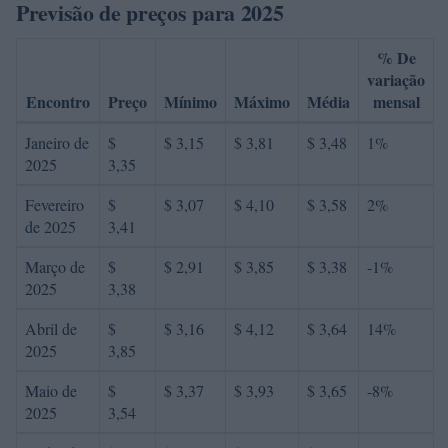
Previsão de preços para 2025
% De
variação
Encontro
Preço
Mínimo
Máximo
Média
mensal
Janeiro de
$
$ 3,15
$ 3,81
$ 3,48
1%
2025
3,35
Fevereiro
$
$ 3,07
$ 4,10
$ 3,58
2%
de 2025
3,41
Março de
$
$ 2,91
$ 3,85
$ 3,38
-1%
2025
3,38
Abril de
$
$ 3,16
$ 4,12
$ 3,64
14%
2025
3,85
Maio de
$
$ 3,37
$ 3,93
$ 3,65
-8%
2025
3,54