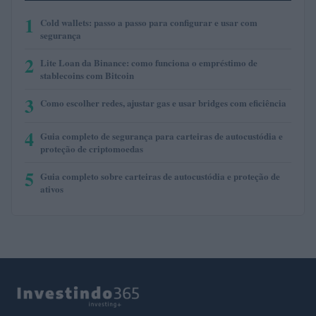
1
Cold wallets: passo a passo para configurar e usar com
segurança
2
Lite Loan da Binance: como funciona o empréstimo de
stablecoins com Bitcoin
3
Como escolher redes, ajustar gas e usar bridges com eficiência
4
Guia completo de segurança para carteiras de autocustódia e
proteção de criptomoedas
5
Guia completo sobre carteiras de autocustódia e proteção de
ativos