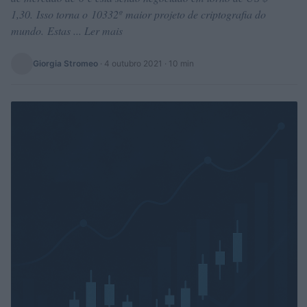
1,30. Isso torna o 10332º maior projeto de criptografia do
mundo. Estas ... Ler mais
Giorgia Stromeo
·
4 outubro 2021
· 10 min