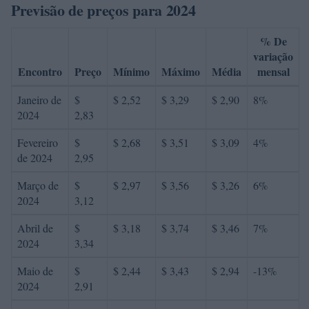
Previsão de preços para 2024
% De
variação
Encontro
Preço
Mínimo
Máximo
Média
mensal
Janeiro de
$
$ 2,52
$ 3,29
$ 2,90
8%
2024
2,83
Fevereiro
$
$ 2,68
$ 3,51
$ 3,09
4%
de 2024
2,95
Março de
$
$ 2,97
$ 3,56
$ 3,26
6%
2024
3,12
Abril de
$
$ 3,18
$ 3,74
$ 3,46
7%
2024
3,34
Maio de
$
$ 2,44
$ 3,43
$ 2,94
-13%
2024
2,91