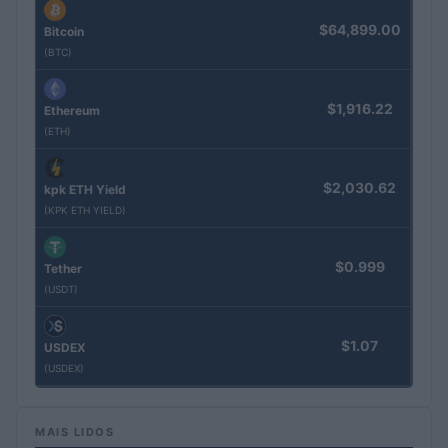
$64,899.00
Bitcoin
(BTC)
$1,916.22
Ethereum
(ETH)
$2,030.62
kpk ETH Yield
(KPK ETH YIELD)
$0.999
Tether
(USDT)
$1.07
USDEX
(USDEX)
MAIS LIDOS