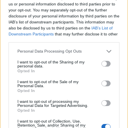
us or personal information disclosed to third parties prior to
Abril de
$
$ 2,76
$ 3,75
$ 3,25
-9%
your opt-out. You may separately opt-out of the further
2023
3,21
disclosure of your personal information by third parties on the
IAB’s list of downstream participants. This information may
Maio de
$
$ 2,51
$ 3,26
$ 2,89
-13%
also be disclosed by us to third parties on the
IAB’s List of
2023
2,79
Downstream Participants
that may further disclose it to other
third parties.
Junho de
$
$ 2,56
$ 3,35
$ 2,96
1%
2023
2,82
Please note that this website/app uses one or more Google
Personal Data Processing Opt Outs
services and may gather and store information including but
Julho de
$
$ 2,70
$ 3,19
$ 2,94
3%
not limited to your visit or usage behaviour. You may click to
I want to opt-out of the Sharing of my
2023
2,90
personal data.
grant or deny consent to Google and its third-party tags to
Opted In
use your data for below specified purposes in below Google
Agosto de
$
$ 2,90
$ 3,41
$ 3,16
10%
consent section.
I want to opt-out of the Sale of my
2023
3,19
Personal Data.
Opted In
Setembro
$
$ 3,01
$ 4,33
$ 3,67
15%
de 2023
3,67
I want to opt-out of processing my
Personal Data for Targeted Advertising.
Opted In
Outubro
$
$ 3,70
$ 4,43
$ 4,07
6%
de 2023
3,89
I want to opt-out of Collection, Use,
Retention, Sale, and/or Sharing of my