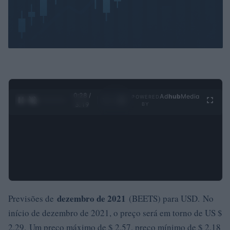
0:29 /
Ad
hub
Media
POWERED
1
/
4
3:19
BY
dezembro de 2021
Previsões de
(BEETS) para USD. No
início de dezembro de 2021, o preço será em torno de US $
2,29. Um preço máximo de $ 2,57, preço mínimo de $ 2,18