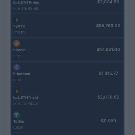
$2,034.90
kpk ETH Prime
(KPK ETH PRIME)
$85,763.00
SyBTC
(SYBTC)
$64,951.00
Bitcoin
(BTC)
$1,915.77
Ethereum
(ETH)
$2,030.62
kpk ETH Yield
(KPK ETH YIELD)
$0.999
Tether
(USDT)