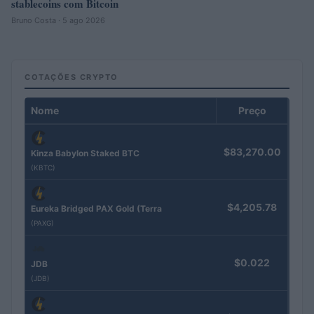
stablecoins com Bitcoin
Bruno Costa · 5 ago 2026
COTAÇÕES CRYPTO
Nome
Preço
$83,270.00
Kinza Babylon Staked BTC
(KBTC)
$4,205.78
Eureka Bridged PAX Gold (Terra
(PAXG)
$0.022
JDB
(JDB)