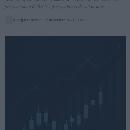
preço máximo de $ 2,57, preço mínimo de ... Ler mais
Giorgia Stromeo
·
25 novembro 2021
· 9 min