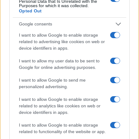
Novembro
$
$ 3,68
$ 5,05
$ 4,36
10%
Personal Data that Is Unrelated with the
Purposes for which it was collected.
de 2023
4,28
Opted Out
Dezembro
$
$ 3,46
$ 4,62
$ 4,04
1%
Google consents
de 2023
4,32
I want to allow Google to enable storage
related to advertising like cookies on web or
Previsão de preços para 2024
device identifiers in apps.
% De
I want to allow my user data to be sent to
variação
Google for online advertising purposes.
Encontro
Preço
Mínimo
Máximo
Média
mensal
I want to allow Google to send me
Janeiro de
$
$ 3,92
$ 5,37
$ 4,64
8%
personalized advertising.
2024
4,67
I want to allow Google to enable storage
Fevereiro
$
$ 4,30
$ 5,91
$ 5,10
11%
related to analytics like cookies on web or
de 2024
5,18
device identifiers in apps.
Março de
$
$ 5,14
$ 6,32
$ 5,73
9%
I want to allow Google to enable storage
2024
5,65
related to functionality of the website or app.