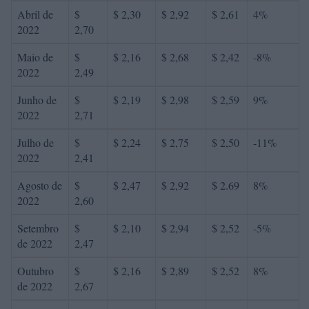
Abril de
$
$ 2,30
$ 2,92
$ 2,61
4%
2022
2,70
Maio de
$
$ 2,16
$ 2,68
$ 2,42
-8%
2022
2,49
Junho de
$
$ 2,19
$ 2,98
$ 2,59
9%
2022
2,71
Julho de
$
$ 2,24
$ 2,75
$ 2,50
-11%
2022
2,41
Agosto de
$
$ 2,47
$ 2,92
$ 2.69
8%
2022
2,60
Setembro
$
$ 2,10
$ 2,94
$ 2,52
-5%
de 2022
2,47
Outubro
$
$ 2,16
$ 2,89
$ 2,52
8%
de 2022
2,67