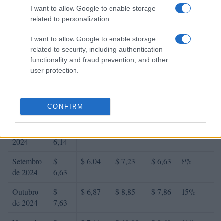
Abril de
$
$ 5,15
$ 6,88
$ 6,02
6%
I want to allow Google to enable storage
2024
5,99
related to personalization.
Maio de
$
$ 4,85
$ 6,22
$ 5,53
-12%
I want to allow Google to enable storage
2024
5,27
related to security, including authentication
functionality and fraud prevention, and other
Junho de
$
$ 4,56
$ 5,75
$ 5,15
3%
user protection.
2024
5,43
Julho de
$
$ 5,30
$ 6,69
$ 5,99
11%
CONFIRM
2024
6,02
Agosto de
$
$ 5,04
$ 6,63
$ 5,84
2%
2024
6,14
Setembro
$
$ 6,04
$ 7,23
$ 6,63
8%
de 2024
6,63
Outubro
$
$ 6,87
$ 8,85
$ 7,86
15%
de 2024
7,63