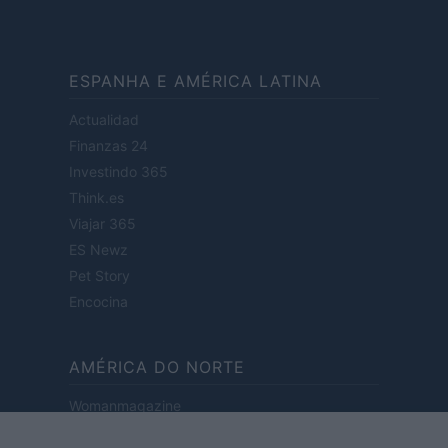
ESPANHA E AMÉRICA LATINA
Actualidad
Finanzas 24
Investindo 365
Think.es
Viajar 365
ES Newz
Pet Story
Encocina
AMÉRICA DO NORTE
Womanmagazine
Investing Plus