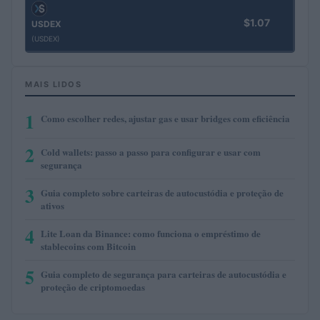
$1.07
USDEX
(USDEX)
MAIS LIDOS
1
Como escolher redes, ajustar gas e usar bridges com eficiência
2
Cold wallets: passo a passo para configurar e usar com
segurança
3
Guia completo sobre carteiras de autocustódia e proteção de
ativos
4
Lite Loan da Binance: como funciona o empréstimo de
stablecoins com Bitcoin
5
Guia completo de segurança para carteiras de autocustódia e
proteção de criptomoedas