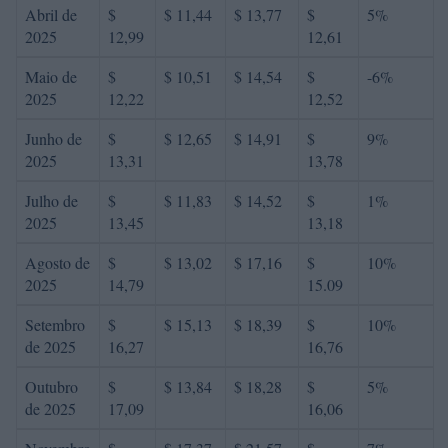
Abril de
$
$ 11,44
$ 13,77
$
5%
2025
12,99
12,61
Maio de
$
$ 10,51
$ 14,54
$
-6%
2025
12,22
12,52
Junho de
$
$ 12,65
$ 14,91
$
9%
2025
13,31
13,78
Julho de
$
$ 11,83
$ 14,52
$
1%
2025
13,45
13,18
Agosto de
$
$ 13,02
$ 17,16
$
10%
2025
14,79
15.09
Setembro
$
$ 15,13
$ 18,39
$
10%
de 2025
16,27
16,76
Outubro
$
$ 13,84
$ 18,28
$
5%
de 2025
17,09
16,06