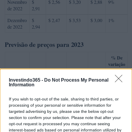
Novembro
$
$ 2,56
$ 3,20
$ 2,88
9%
de 2022
2,91
Dezembro
$
$ 2,47
$ 3,53
$ 3,00
1%
de 2022
2,94
Previsão de preços para 2023
% De
variação
Encontro
Preço
Mínimo
Máximo
Média
mensal
Investindo365 -
Do Not Process My Personal
Janeiro de
$
$ 2,82
$ 3,51
$ 3,16
2%
Information
2023
3,00
If you wish to opt-out of the sale, sharing to third parties, or
Fevereiro
$
$ 2,80
$ 3,90
$ 3,35
14%
processing of your personal or sensitive information for
de 2023
3,42
targeted advertising by us, please use the below opt-out
section to confirm your selection. Please note that after your
Março de
$
$ 2,85
$ 3,95
$ 3,40
3%
opt-out request is processed you may continue seeing
2023
3,52
interest-based ads based on personal information utilized by